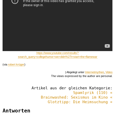
https://www.youtube.com/results?
search_query=collegehumor+we+didn%27t+start+the+flamewar
(via
robert krüger
)
| Abgelegt unter
Internetmythen
,
Video
The views expressed by the author are personal.
Artikel aus der gleichen Kategorie:
Spamlyrik (110) «
Brainwashed: Sexismus im Kino «
Glotztipp: Die Heimsuchung «
Antworten