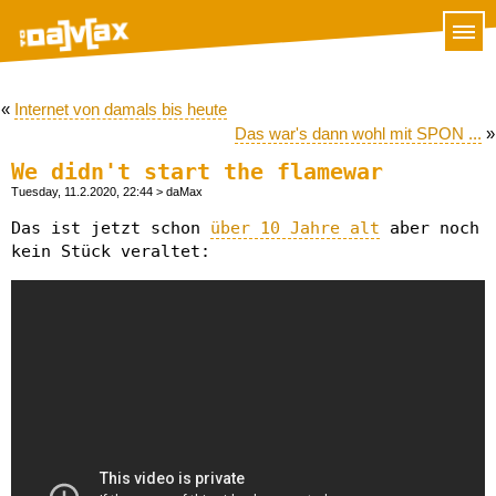
«
Internet von damals bis heute
Das war's dann wohl mit SPON ...
»
We didn't start the flamewar
Tuesday, 11.2.2020, 22:44
> daMax
Das ist jetzt schon
über 10 Jahre alt
aber noch
kein Stück veraltet: