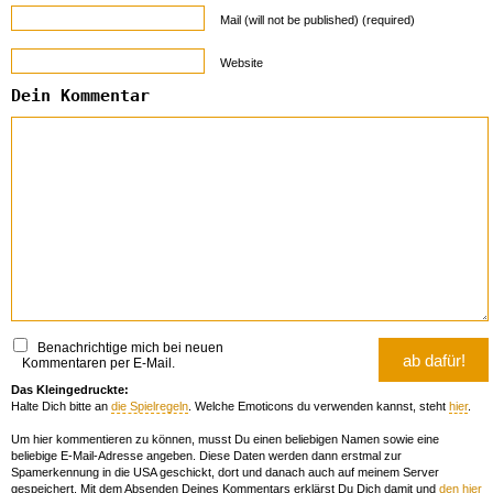
Mail (will not be published) (required)
Website
Dein Kommentar
Benachrichtige mich bei neuen
Kommentaren per E-Mail.
Das Kleingedruckte:
Halte Dich bitte an
die Spielregeln
. Welche Emoticons du verwenden kannst, steht
hier
.
Um hier kommentieren zu können, musst Du einen beliebigen Namen sowie eine
beliebige E-Mail-Adresse angeben. Diese Daten werden dann erstmal zur
Spamerkennung in die USA geschickt, dort und danach auch auf meinem Server
gespeichert. Mit dem Absenden Deines Kommentars erklärst Du Dich damit und
den hier