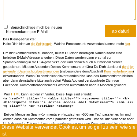
Benachrichtige mich bei neuen
Kommentaren per E-Mail.
Das Kleingedruckte:
Halte Dich bitte an
die Spielregeln
. Welche Emoticons du verwenden kannst, steht
hier
.
Um hier kommentieren zu können, musst Du einen beliebigen Namen sowie eine
beliebige E-Mail-Adresse angeben. Diese Daten werden dann erstmal zur
Spamerkennung in die USA geschickt, dort und danach auch auf meinem Server
gespeichert. Mit dem Absenden Deines Kommentars erklärst Du Dich damit und
den hier
geltenden Datenschutzbestimmungen
(insbesondere dem Abschnitt
Kommentarfunktion
)
einverstanden. Wenn Du damit nicht einverstanden bist, lass das Kommentieren bleiben,
aber dann deinstalliere bitte auch sofort WhatsApp und verabschiede Dich von
Facebook. Kommentarabonnements werden automatisch nach 3 Monaten gelöscht.
Wer
HTML
kann, ist klar im Vorteil. Diese Tags sind erlaubt:
<a href="" title=""> <abbr title=""> <acronym title=""> <b>
<blockquote cite=""> <cite> <code> <del datetime=""> <em> <i>
<q cite=""> <s> <strike> <strong>
Bei der Menge an Spam-Kommentaren (inzwischen ~500 am Tag) passiert es hin und
wieder, dass ein Kommentar vom Spamfilter gefressen wird. Bitte sei mir nicht böse aber
ich habe weder Zeit noch Lust, solch verloren gegangenen Kommentaren hinterher zu
Diese Website verwendet
Cookies
, um so geil zu sein wie sie
forschen. Wenn das öfters passiert, schreib' mir 'ne Mail damit ich dich whitelisten kann.
ist.
Willkommen in der Scrollwüste