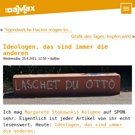
«
"Irgendwelche Hacker mögen im...
Grafik des Tages: Impfen wirkt
»
Ideologen, das sind immer die
anderen
Wednesday, 25.8.2021, 12:56
> daMax
Ich mag
Margarete Stokowskis Kolumne
auf SPON
sehr. Eigentlich ist jeder Artikel von ihr echt
lesenswert. Heute:
Ideologen, das sind immer
die anderen
.