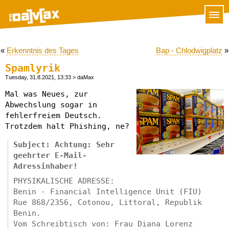
«
Erkenntnis des Tages
Bap - Chlodwigplatz
»
Spamlyrik
Tuesday, 31.8.2021, 13:33
> daMax
Mal was Neues, zur
Abwechslung sogar in
fehlerfreiem Deutsch.
Trotzdem halt Phishing, ne?
Subject: Achtung: Sehr
geehrter E-Mail-
Adressinhaber!
PHYSIKALISCHE ADRESSE:
Benin - Financial Intelligence Unit (FIU)
Rue 868/2356, Cotonou, Littoral, Republik
Benin.
Vom Schreibtisch von: Frau Diana Lorenz