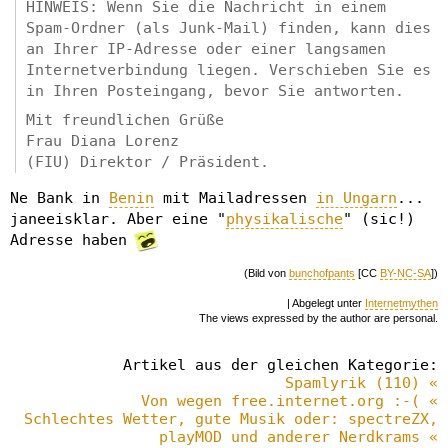
HINWEIS: Wenn Sie die Nachricht in einem
Spam-Ordner (als Junk-Mail) finden, kann dies
an Ihrer IP-Adresse oder einer langsamen
Internetverbindung liegen. Verschieben Sie es
in Ihren Posteingang, bevor Sie antworten.
Mit freundlichen Grüße
Frau Diana Lorenz
(FIU) Direktor / Präsident.
Ne Bank in
Benin
mit Mailadressen
in Ungarn
...
janeeisklar. Aber eine "
physikalische
" (sic!)
Adresse haben
(Bild von
bunchofpants
[CC
BY-NC-SA
])
| Abgelegt unter
Internetmythen
The views expressed by the author are personal.
Artikel aus der gleichen Kategorie:
Spamlyrik (110) «
Von wegen free.internet.org :-( «
Schlechtes Wetter, gute Musik oder: spectreZX,
playMOD und anderer Nerdkrams «