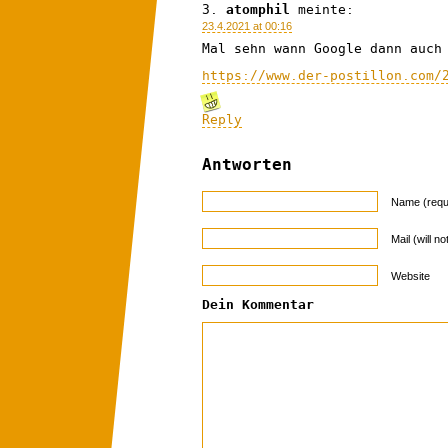
atomphil
meinte:
23.4.2021 at 00:16
Mal sehn wann Google dann auch
https://www.der-postillon.com/
Reply
Antworten
Name (requ
Mail (will n
Website
Dein Kommentar