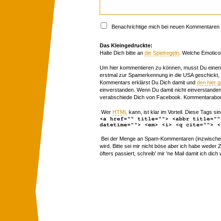
Benachrichtige mich bei neuen Kommentaren p
Das Kleingedruckte:
Halte Dich bitte an
die Spielregeln
. Welche Emotico
Um hier kommentieren zu können, musst Du einen 
erstmal zur Spamerkennung in die USA geschickt,
Kommentars erklärst Du Dich damit und
den hier 
einverstanden. Wenn Du damit nicht einverstanden 
verabschiede Dich von Facebook. Kommentarabon
Wer
HTML
kann, ist klar im Vorteil. Diese Tags sin
<a href="" title=""> <abbr title=""
datetime=""> <em> <i> <q cite=""> <
Bei der Menge an Spam-Kommentaren (inzwischen 
wird. Bitte sei mir nicht böse aber ich habe wede
öfters passiert, schreib' mir 'ne Mail damit ich dich 