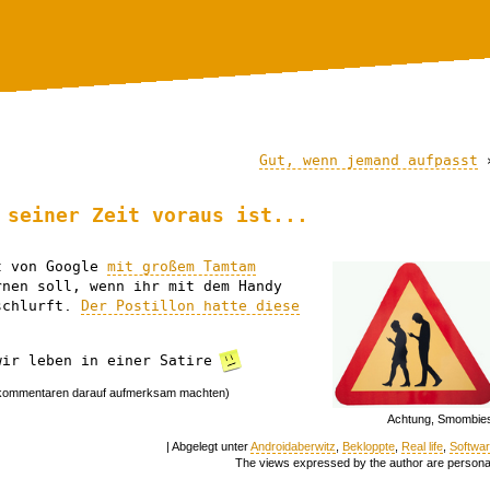
Gut, wenn jemand aufpasst
 seiner Zeit voraus ist...
t von Google
mit großem Tamtam
rnen soll, wenn ihr mit dem Handy
 schlurft.
Der Postillon hatte diese
wir leben in einer Satire
n kommentaren darauf aufmerksam machten)
Achtung, Smombie
| Abgelegt unter
Androidaberwitz
,
Bekloppte
,
Real life
,
Softwa
The views expressed by the author are persona