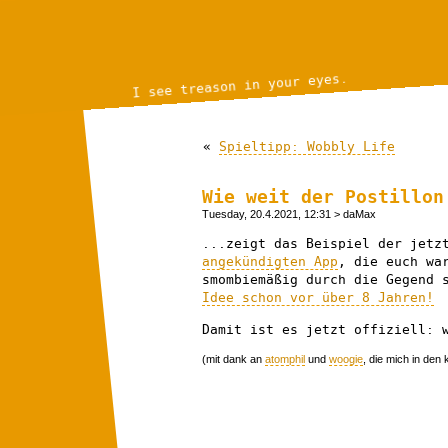
I see treason in your eyes.
«
Spieltipp: Wobbly Life
Wie weit der Postillon
Tuesday, 20.4.2021, 12:31
> daMax
...zeigt das Beispiel der jetz
angekündigten App
, die euch wa
smombiemäßig durch die Gegend
Idee schon vor über 8 Jahren!
Damit ist es jetzt offiziell: 
(mit dank an
atomphil
und
woogie
, die mich in de