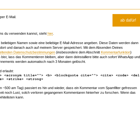
er E-Mail.
ns du verwenden kannst, steht
hier
.
beliebigen Namen sowie eine beliebige E-Mail-Adresse angeben. Diese Daten werden dann
 dort und danach auch auf meinem Server gespeichert. Mit dem Absenden Deines
geltenden Datenschutzbestimmungen
(insbesondere dem Abschnitt
Kommentarfunktion
)
bist, lass das Kommentieren bleiben, aber dann deinstalliere bitte auch sofort WhatsApp und
nements werden automatisch nach 3 Monaten gelöscht.
d erlaubt:
> <acronym title=""> <b> <blockquote cite=""> <cite> <code> <del
s> <strike> <strong>
~500 am Tag) passiert es hin und wieder, dass ein Kommentar vom Spamfilter gefressen
r Zeit noch Lust, solch verloren gegangenen Kommentaren hinterher zu forschen. Wenn das
whitelisten kann.