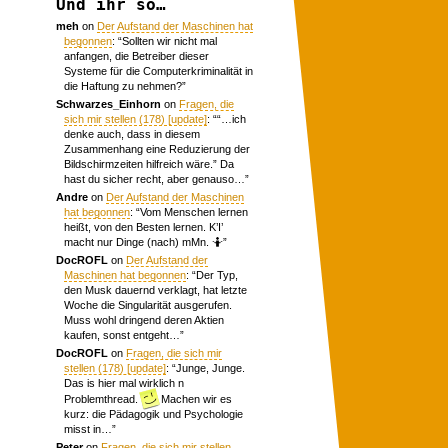
Und ihr so…
meh
on
Der Aufstand der Maschinen hat
begonnen
: “
Sollten wir nicht mal
anfangen, die Betreiber dieser
Systeme für die Computerkriminalität in
die Haftung zu nehmen?
”
Schwarzes_Einhorn
on
Fragen, die
sich mir stellen (178) [update]
: “
“…ich
denke auch, dass in diesem
Zusammenhang eine Reduzierung der
Bildschirmzeiten hilfreich wäre.” Da
hast du sicher recht, aber genauso…
”
Andre
on
Der Aufstand der Maschinen
hat begonnen
: “
Vom Menschen lernen
heißt, von den Besten lernen. K’I’
macht nur Dinge (nach) mMn. 🤷
”
DocROFL
on
Der Aufstand der
Maschinen hat begonnen
: “
Der Typ,
den Musk dauernd verklagt, hat letzte
Woche die Singularität ausgerufen.
Muss wohl dringend deren Aktien
kaufen, sonst entgeht…
”
DocROFL
on
Fragen, die sich mir
stellen (178) [update]
: “
Junge, Junge.
Das is hier mal wirklich n
Problemthread.
Machen wir es
kurz: die Pädagogik und Psychologie
misst in…
”
Peter
on
Fragen, die sich mir stellen