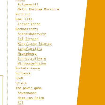
Aufgewacht!
Metal Karaoke Massacre
Nützlich
Real life
Lecker Essen
Rechnerrants
Androidaberwitz
IoT-Irrsinn
Künstliche Idiotie
Linuxlarifari
Macmadness
Schrottsoftware
Windowswahnsinn
Rocketscience
Software
Spaß
Spiele
The power game
Abwahnwahn
Heim ins Reich
S21