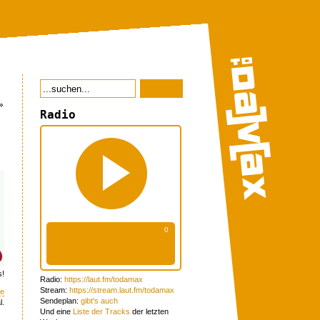
»
Radio
s!
Radio:
https://laut.fm/todamax
Stream:
https://stream.laut.fm/todamax
re
Sendeplan:
gibt's auch
l.
Und eine
Liste der Tracks
der letzten