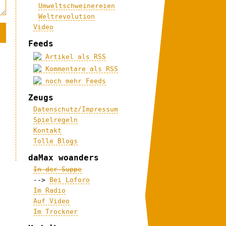
Umweltschweinereien
Weltrevolution
Video
Feeds
Artikel als RSS
Kommentare als RSS
noch mehr Feeds
Zeugs
Datenschutz/Impressum
Spielregeln
Kontakt
Tolle Blogs
daMax woanders
In der Suppe
-->
Bei Loforo
Im Radio
Auf Video
Im Trockner