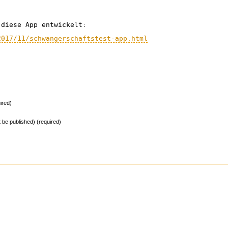
 diese App entwickelt:
2017/11/schwangerschaftstest-app.html
ired)
ot be published) (required)