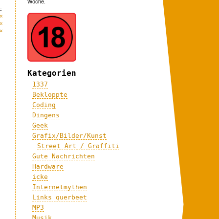
Woche.
:
«
«
«
Kategorien
1337
Bekloppte
Coding
Dingens
Geek
Grafix/Bilder/Kunst
Street Art / Graffiti
Gute Nachrichten
Hardware
icke
Internetmythen
Links querbeet
MP3
Musik