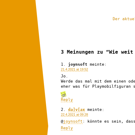
Der aktue
3 Meinungen zu “Wie weit
joynsoft
meinte:
21.4.2021 at 19:52
Jo.
Werde das mal mit dem einen od
eher was für Playmobilfiguran 
Reply
da]v[ax
meinte:
22.4.2021 at 09:28
@
joynsoft
: könnte es sein, das
Reply