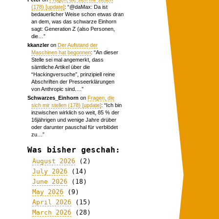
(178) [update]
: “
@daMax: Da ist
bedauerlicher Weise schon etwas dran
an dem, was das schwarze Einhorn
sagt: Generation Z (also Personen,
die…
”
kkanzler
on
Der Aufstand der
Maschinen hat begonnen
: “
An dieser
Stelle sei mal angemerkt, dass
sämtliche Artikel über die
“Hackingversuche”, prinzipiell reine
Abschriften der Presseerklärungen
von Anthropic sind.…
”
Schwarzes_Einhorn
on
Fragen, die
sich mir stellen (178) [update]
: “
Ich bin
inzwischen wirklich so weit, 85 % der
16jährigen und wenige Jahre drüber
oder darunter pauschal für verblödet
zu…
”
Was bisher geschah:
August 2026
(2)
July 2026
(14)
June 2026
(18)
May 2026
(9)
April 2026
(15)
March 2026
(28)