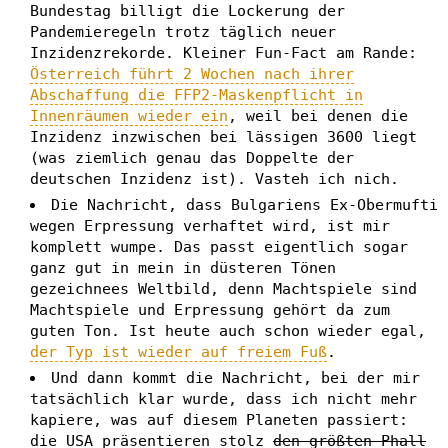
Bundestag billigt die Lockerung der
Pandemieregeln trotz täglich neuer
Inzidenzrekorde. Kleiner Fun-Fact am Rande:
Österreich führt 2 Wochen nach ihrer
Abschaffung die FFP2-Maskenpflicht in
Innenräumen wieder ein
, weil bei denen die
Inzidenz inzwischen bei lässigen 3600 liegt
(was ziemlich genau das Doppelte der
deutschen Inzidenz ist). Vasteh ich nich.
Die Nachricht, dass Bulgariens Ex-Obermufti
wegen Erpressung verhaftet wird, ist mir
komplett wumpe. Das passt eigentlich sogar
ganz gut in mein in düsteren Tönen
gezeichnees Weltbild, denn Machtspiele sind
Machtspiele und Erpressung gehört da zum
guten Ton. Ist heute auch schon wieder egal,
der Typ ist wieder auf freiem Fuß
.
Und dann kommt die Nachricht, bei der mir
tatsächlich klar wurde, dass ich nicht mehr
kapiere, was auf diesem Planeten passiert:
die USA präsentieren stolz
den größten Phall