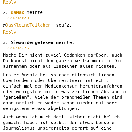
Reply
daMax
meinte:
19.3.2022 at 15:14
@
DasKleineTeilchen
: seufz.
Reply
Siewurdengelesen
meinte:
19.3.2022 at 21:12
Mache Dir nicht zuviel Gedanken darüber, auch
Du kannst nicht den ganzen Weltschmerz in Dir
aufnehmen oder als Einzelner alles richten.
Erster Ansatz bei solchem offensichtlichen
Überfordern oder Überreiztsein ist echt,
einfach mal den Medienkonsum herunterzufahren
oder wenigstens mit etwas zeitlichem Abstand zu
"genießen". Viele der brandheißen Themen sind
dann nämlich entweder schon wieder out oder
wenigstens etwas abgeklungen.
Auch wenn ich mich damit sicher nicht beliebt
gemacht habe, ist selbst der etwas bessere
Journalismus unsererseits derart auf eine