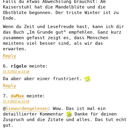
Falls du etwas Abwechslung brauchst: Am
Kaiserstuhl hat die Mandelblüte und die
Obstblüte begonnen. Der triste Winter ist zu
Ende.
Wenn du Zeit und Lesefreude hast, kann ich dir
das Buch „Im Grunde gut“ empfehlen. Ganz kurz
zusammen gefasst zeigt es, dass Menschen
meistens viel besser sind, als wir das
erwarten.
Reply
rigolo
meinte:
21.3.2022 at 13:18
Da aber aber einer frustriert.
Reply
daMax
meinte:
21.3.2022 at 13:19
@
Siewurdengelesen
: Wow. Das ist mal ein
detaillierter Kommentar
Danke für deinen
Zuspruch und die Zitate und alles. Das tut echt
gut.