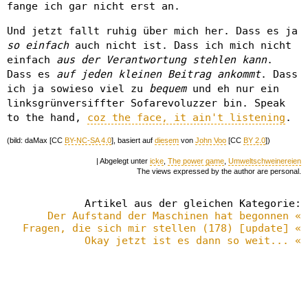
fange ich gar nicht erst an.
Und jetzt fallt ruhig über mich her. Dass es ja
so einfach
auch nicht ist. Dass ich mich nicht
einfach
aus der Verantwortung stehlen kann
.
Dass es
auf jeden kleinen Beitrag ankommt
. Dass
ich ja sowieso viel zu
bequem
und eh nur ein
linksgrünversiffter Sofarevoluzzer bin. Speak
to the hand,
coz the face, it ain't listening
.
(bild: daMax [CC
BY-NC-SA 4.0
], basiert auf
diesem
von
John Voo
[CC
BY 2.0
])
| Abgelegt unter
icke
,
The power game
,
Umweltschweinereien
The views expressed by the author are personal.
Artikel aus der gleichen Kategorie:
Der Aufstand der Maschinen hat begonnen «
Fragen, die sich mir stellen (178) [update] «
Okay jetzt ist es dann so weit... «