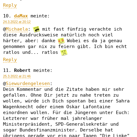
Reply
daMax
meinte:
24.3.2022 at 20:12
@
Michaela
:
mit fast fünfzig verachte ich
diese Ausdrucksweise natürlich noch viel
härter, aber: danke
Wobei es da ja genau
genommen gar nix zu feiern gibt. Ich bin echt
ratlos und... ratlos
Reply
Robert
meinte:
25.3.2022 at 21:46
@
Siewurdengelesen
:
Dein Kommentar und die Zitate haben mir sehr
gefallen. Ohne Dir jetzt zu nahe treten zu
wollen, würde ich Dich spontan bei einer Sahra
Wagenknecht oder einem Oskar Lafontaine
einordnen wollen. Für die Jüngeren unter Euch:
Letzterer war früher mal jahrelanger
Ministerpräsident, SPD-Generalsekretär und
sogar Bundesfinanzminister. Derselbe hat
übrigens gerade vor ein paar Tagen "Die Linke"