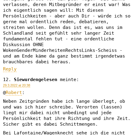
verlassen, deren Mitbegründer er einst war! Was
ich eigentlich sagen will: Mit diesen
Persönlichkeiten - aber auch Dir - würde ich so
gerne mal ordentlich reden, debatieren,
streiten wollen. Denn das ist es, was uns im
Schlandland seit gefühlt sehr langer Zeit
fundamental fehlen tut - eine ordentliche
Diskussion OHNE
WokenGenderMinderheitenRechtsLinks-Scheiss -
und am Ende käme da ganz bestimmt irgendetwas
brauchbares dabei heraus.
Reply
Siewurdengelesen
meinte:
29.3.2022 at 20:38
@
Robert
:
Neben Zeitgründen habe ich lange überlegt, ob
und was ich hier schreibe. Verorten (lassen)
liegt mir dabei nicht unbedingt und jede
Persönlichkeit hat ihre Richtung und ihre Zeit.
Sicher gibt es dabei Schnittmengen.
Bei Lafontaine/Wagenknecht sehe ich die nicht