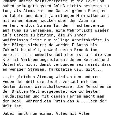
kommen unsere Volksvertreter um die Ecke und
haben beim geringsten Anlaß nichts besseres zu
tun, als Atomstrom und Gas zu grünen Energien
zu labeln und damit jahrelangen Minimalkonsens
mit einem Wimpernzucken über den Zaun zu
werfen; endlos Summen für den Trachtenverein
auf Pump zu versenken, eine Wehrpflicht wieder
in´s Gerede zu bringen, die in ihrer
waffenlosen Seite nur billige Arbeitskräfte in
der Pflege sichert; da werden E-Autos als
Zukunft bejubelt, obwohl deren Produktion
bereits teils umweltschädlicher ist als die von
Kfz mit Verbrennungsmotoren; deren Betrieb und
Unterhalt nicht damit verbunden sein wird, dass
es weniger Straßen, Parkplätze usw. gibt...
...im gleichen Atemzug wird an den anderen
Enden der Welt die Umwelt versaut mit den
Resten dieser Wirtschaftsweise, die Menschen in
der Dritten Welt ausgebeutet wie zu besten
Feudalzeiten und mit diesen Herren macht man
den Deal, während ein Putin das A....loch der
Welt ist.
Dabei hängt nun einmal Alles mit Allem