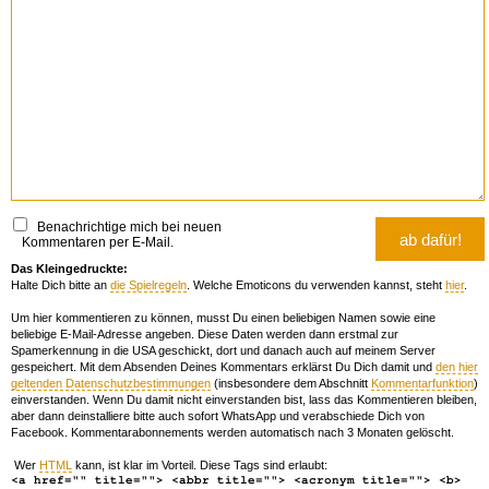
Benachrichtige mich bei neuen
Kommentaren per E-Mail.
Das Kleingedruckte:
Halte Dich bitte an
die Spielregeln
. Welche Emoticons du verwenden kannst, steht
hier
.
Um hier kommentieren zu können, musst Du einen beliebigen Namen sowie eine
beliebige E-Mail-Adresse angeben. Diese Daten werden dann erstmal zur
Spamerkennung in die USA geschickt, dort und danach auch auf meinem Server
gespeichert. Mit dem Absenden Deines Kommentars erklärst Du Dich damit und
den hier
geltenden Datenschutzbestimmungen
(insbesondere dem Abschnitt
Kommentarfunktion
)
einverstanden. Wenn Du damit nicht einverstanden bist, lass das Kommentieren bleiben,
aber dann deinstalliere bitte auch sofort WhatsApp und verabschiede Dich von
Facebook. Kommentarabonnements werden automatisch nach 3 Monaten gelöscht.
Wer
HTML
kann, ist klar im Vorteil. Diese Tags sind erlaubt:
<a href="" title=""> <abbr title=""> <acronym title=""> <b>