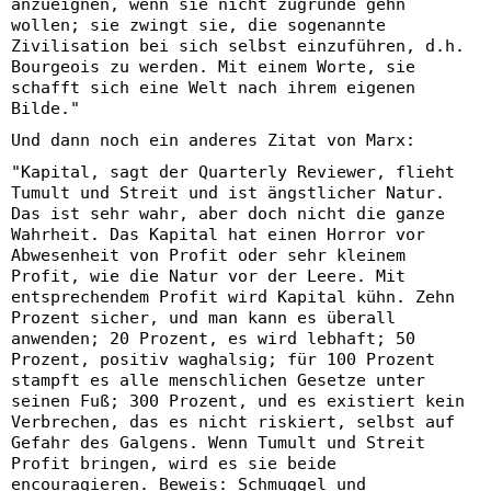
anzueignen, wenn sie nicht zugrunde gehn
wollen; sie zwingt sie, die sogenannte
Zivilisation bei sich selbst einzuführen, d.h.
Bourgeois zu werden. Mit einem Worte, sie
schafft sich eine Welt nach ihrem eigenen
Bilde."
Und dann noch ein anderes Zitat von Marx:
"Kapital, sagt der Quarterly Reviewer, flieht
Tumult und Streit und ist ängstlicher Natur.
Das ist sehr wahr, aber doch nicht die ganze
Wahrheit. Das Kapital hat einen Horror vor
Abwesenheit von Profit oder sehr kleinem
Profit, wie die Natur vor der Leere. Mit
entsprechendem Profit wird Kapital kühn. Zehn
Prozent sicher, und man kann es überall
anwenden; 20 Prozent, es wird lebhaft; 50
Prozent, positiv waghalsig; für 100 Prozent
stampft es alle menschlichen Gesetze unter
seinen Fuß; 300 Prozent, und es existiert kein
Verbrechen, das es nicht riskiert, selbst auf
Gefahr des Galgens. Wenn Tumult und Streit
Profit bringen, wird es sie beide
encouragieren. Beweis: Schmuggel und