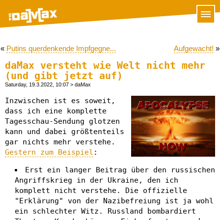
«
Putins querdenkende Impfgegne...
Aufgewacht!
»
daMax versteht wie Welt nicht mehr
(und gibt jetzt auf)
Saturday, 19.3.2022, 10:07
> daMax
Inzwischen ist es soweit,
dass ich eine komplette
Tagesschau-Sendung glotzen
kann und dabei größtenteils
gar nichts mehr verstehe.
Gestern zum Beispiel
:
Erst ein langer Beitrag über den russischen
Angriffskrieg in der Ukraine, den ich
komplett nicht verstehe. Die offizielle
"Erklärung" von der Nazibefreiung ist ja wohl
ein schlechter Witz. Russland bombardiert