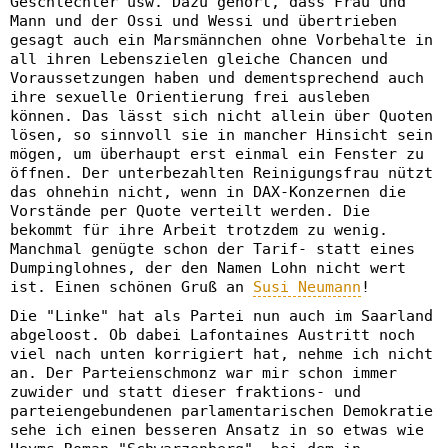
Geschlechter usw. Dazu gehört, dass Frau und
Mann und der Ossi und Wessi und übertrieben
gesagt auch ein Marsmännchen ohne Vorbehalte in
all ihren Lebenszielen gleiche Chancen und
Voraussetzungen haben und dementsprechend auch
ihre sexuelle Orientierung frei ausleben
können. Das lässt sich nicht allein über Quoten
lösen, so sinnvoll sie in mancher Hinsicht sein
mögen, um überhaupt erst einmal ein Fenster zu
öffnen. Der unterbezahlten Reinigungsfrau nützt
das ohnehin nicht, wenn in DAX-Konzernen die
Vorstände per Quote verteilt werden. Die
bekommt für ihre Arbeit trotzdem zu wenig.
Manchmal genügte schon der Tarif- statt eines
Dumpinglohnes, der den Namen Lohn nicht wert
ist. Einen schönen Gruß an
Susi Neumann
!
Die "Linke" hat als Partei nun auch im Saarland
abgeloost. Ob dabei Lafontaines Austritt noch
viel nach unten korrigiert hat, nehme ich nicht
an. Der Parteienschmonz war mir schon immer
zuwider und statt dieser fraktions- und
parteiengebundenen parlamentarischen Demokratie
sehe ich einen besseren Ansatz in so etwas wie