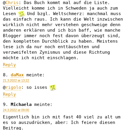
@
Chris
: Das Buch kommt mal auf die Liste.
Vielleicht komme ich in Schweden ja auch zum
Lesen
Und bzgl. Weltschmerz: manchmal muss
das einfach raus. Ich kann die Welt inzwischen
wirklich nicht mehr verstehen geschweige denn
anderen erklären und ich bin baff, wie manche
Blogger immer noch fest davon überzeugt sind,
den kompletten Durchblick zu haben. Meistens
lese ich da nur noch enttäuschten und
verzweifelten Zynismus und diese Richtung
möchte ich nicht einschlagen.
Reply
daMax
meinte:
21.3.2022 at 13:22
@
rigolo
: so isses
Reply
Michaela
meinte:
24.3.2022 at 09:00
Eigentlich bin ich mit fast 40 viel zu alt um
es so auszudrücken, aber: Ich feiere diesen
Beitrag.