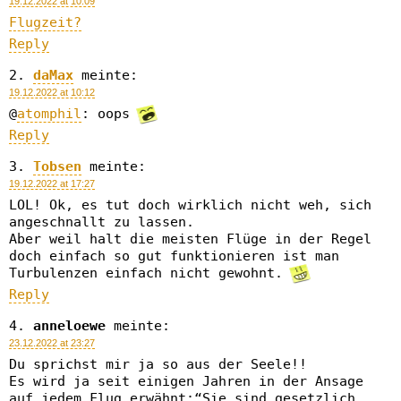
19.12.2022 at 10:09
Flugzeit?
Reply
daMax
meinte:
19.12.2022 at 10:12
@
atomphil
: oops
Reply
Tobsen
meinte:
19.12.2022 at 17:27
LOL! Ok, es tut doch wirklich nicht weh, sich
angeschnallt zu lassen.
Aber weil halt die meisten Flüge in der Regel
doch einfach so gut funktionieren ist man
Turbulenzen einfach nicht gewohnt.
Reply
anneloewe
meinte:
23.12.2022 at 23:27
Du sprichst mir ja so aus der Seele!!
Es wird ja seit einigen Jahren in der Ansage
auf jedem Flug erwähnt:“Sie sind gesetzlich