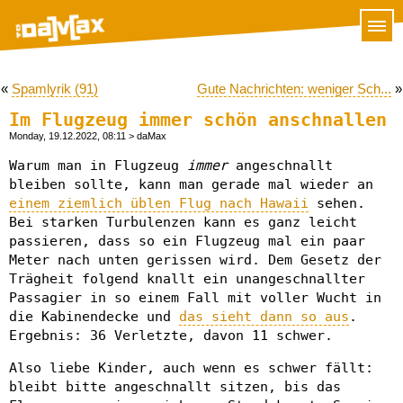
«
Spamlyrik (91)
Gute Nachrichten: weniger Sch...
»
Im Flugzeug immer schön anschnallen
Monday, 19.12.2022, 08:11
> daMax
Warum man in Flugzeug
immer
angeschnallt
bleiben sollte, kann man gerade mal wieder an
einem ziemlich üblen Flug nach Hawaii
sehen.
Bei starken Turbulenzen kann es ganz leicht
passieren, dass so ein Flugzeug mal ein paar
Meter nach unten gerissen wird. Dem Gesetz der
Trägheit folgend knallt ein unangeschnallter
Passagier in so einem Fall mit voller Wucht in
die Kabinendecke und
das sieht dann so aus
.
Ergebnis: 36 Verletzte, davon 11 schwer.
Also liebe Kinder, auch wenn es schwer fällt:
bleibt bitte angeschnallt sitzen, bis das