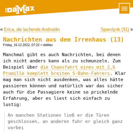
«
Erica, die lachende Androidin
Spamlyrik (91)
»
Nachrichten aus dem Irrenhaus (13)
Friday, 16.12.2022, 07:22
> daMax
Manchmal gibt es auch Nachrichten, bei denen
ich nicht anders kann als zu schmunzeln. Zum
Beispiel über
die Chaosfahrt eines mit 2,6
Promille komplett breiten S-Bahn-Fahrers
. Klar
mag man sich nicht ausdenken, was alles hätte
passieren können und natürlich war das sicher
auch für die Passagiere keine so prickelnde
Erfahrung, aber es liest sich einfach zu
lustig:
An manchen Stationen ließ er die Türen
geschlossen, an anderen fuhr er gleich ganz
vorbei