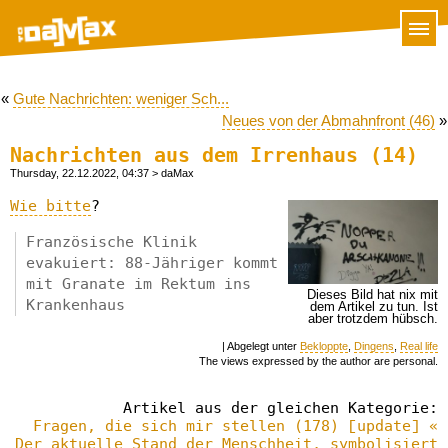
«
Gute Nachrichten: weniger Sch...
Neues von der Abmahnfront (46)
»
Nachrichten aus dem Irrenhaus (14)
Thursday, 22.12.2022, 04:37
> daMax
Wie bitte
?
Französische Klinik
evakuiert: 88-Jähriger kommt
mit Granate im Rektum ins
Dieses Bild hat nix mit
Krankenhaus
dem Artikel zu tun. Ist
aber trotzdem hübsch.
| Abgelegt unter
Bekloppte
,
Dingens
,
Real life
The views expressed by the author are personal.
Artikel aus der gleichen Kategorie:
Fragen, die sich mir stellen (178) [update] «
Der aktuelle Stand der Menschheit, symbolisiert