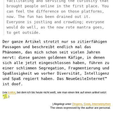
facilitating and servicing the curiosity that
brought people online in the first place. You
can feel the difference on those platforms,
now. The fun has been drained out it.
Everyone is jostling and crowding; everyone
would do well, as the now rote mantra goes,
to get outside.
Der ganze Artikel strotzt nur so zitierfähigen
Passagen und beschreibt endlich mal das
Phänomen, das mich schon seit vielen Jahren
nervt: diese ganzen goldenen Käfige, in denen
sich alle jetzt eingeschlossen haben, führen zu
einer schlimmen Segregation, Fragmentierung und
Spaßlosigkeit wo vorher Diversität, Intelligenz
und Spaß regiert haben. Das NeueGeileInternet™
ist doof.
(via
kottke
, bei dem ich bis heute nicht weiß, wie man einen link auf einen aritkel setzt
)
| Abgelegt unter
Dingens
,
Geek
,
Internetmythen
The views expressed by the author are personal.