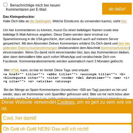
Benachrichtige mich bei neuen
Kommentaren per E-Mail.
Das Kleingedruckte:
Halte Dich bitte an
die Spielregeln
. Welche Emoticons du verwenden kannst, steht
hier
.
Um hier kommentieren zu können, musst Du einen beliebigen Namen sowie eine
beliebige E-Mail-Adresse angeben. Diese Daten werden dann erstmal zur
Spamerkennung in die USA geschickt, dort und danach auch auf meinem Server
gespeichert. Mit dem Absenden Deines Kommentars erklärst Du Dich damit und
den hier
geltenden Datenschutzbestimmungen
(insbesondere dem Abschnitt
Kommentarfunktion
)
einverstanden. Wenn Du damit nicht einverstanden bist, lass das Kommentieren bleiben,
aber dann deinstalliere bitte auch sofort WhatsApp und verabschiede Dich von
Facebook. Kommentarabonnements werden automatisch nach 3 Monaten gelöscht.
Wer
HTML
kann, ist klar im Vorteil. Diese Tags sind erlaubt:
<a href="" title=""> <abbr title=""> <acronym title=""> <b>
<blockquote cite=""> <cite> <code> <del datetime=""> <em> <i>
<q cite=""> <s> <strike> <strong>
Bei der Menge an Spam-Kommentaren (inzwischen ~500 am Tag) passiert es hin und
wieder, dass ein Kommentar vom Spamfilter gefressen wird. Bitte sei mir nicht böse aber
ich habe weder Zeit noch Lust, solch verloren gegangenen Kommentaren hinterher zu
Diese Website verwendet
Cookies
, um so geil zu sein wie sie
forschen. Wenn das öfters passiert, schreib' mir 'ne Mail damit ich dich whitelisten kann.
ist.
Willkommen in der Scrollwüste
todamax rennt auf
wordpress
Cool, her damit!
und schreibt in
dejavu mono book
(mit minimalen anpassungen in oberlängen und kerning)
Oh Gott oh Gott! NEIN! Das will ich nicht!
* daMax
entgendert nach Hermes Phettberg
.