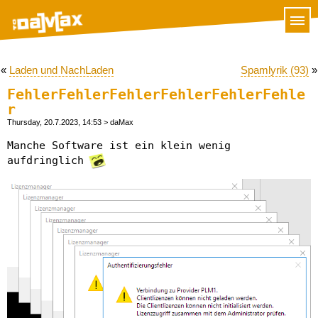
«
Laden und NachLaden
Spamlyrik (93)
»
FehlerFehlerFehlerFehlerFehlerFehle
r
Thursday, 20.7.2023, 14:53
> daMax
Manche Software ist ein klein wenig
aufdringlich