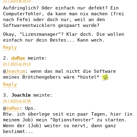
21.7.2023 at 19:23
Aufdringlich? Oder einfach nur defekt? Ein
Computerfehler, da kann man nix machen (frei
nach Fefe) oder doch nur, weil an den
Softwareentwicklern gespaart wurde?
Okay, "Lizenzmanager"? Klar doch. Die wollen
einfach nur dein Bestes... Kann wech.
Reply
daMax
meinte:
23.7.2023 at 19:14
@
Joachim
: wenn das mal nicht die Software
meines Brötchengebers wäre *hüstel*
Reply
Joachim
meinte:
24.7.2023 at 22:36
@
daMax
: Ups.
Btw. ich überlege seit ein paar Tagen, hier (in
meinem Job) mein "Optionsfenster" zu starten.
Wenn der (Job) weiter so nervt, dann ganz
bestimmt...