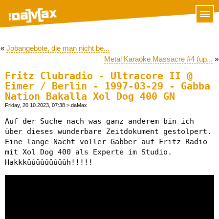
«
Jobangebote, die man nicht be...
Metal Karaoke Massacre #4 (up...
»
Fritz Clubradio - Ultracore II @
Eimer / Berlin - 1997-03-29 - Gabba
Nation Bakalla Xol Dog 400 GN
Friday, 20.10.2023, 07:38
> daMax
Auf der Suche nach was ganz anderem bin ich
über dieses wunderbare Zeitdokument gestolpert.
Eine lange Nacht voller Gabber auf Fritz Radio
mit Xol Dog 400 als Experte im Studio.
Hakkkûûûûûûûûûh!!!!!