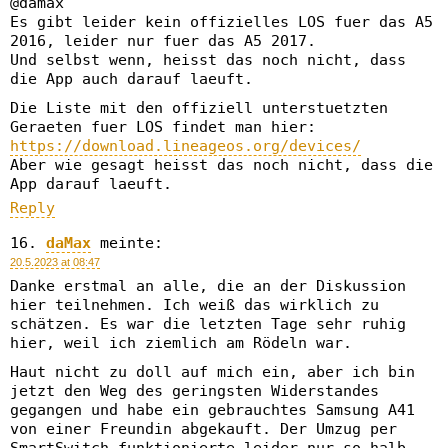
@damax
Es gibt leider kein offizielles LOS fuer das A5
2016, leider nur fuer das A5 2017.
Und selbst wenn, heisst das noch nicht, dass
die App auch darauf laeuft.
Die Liste mit den offiziell unterstuetzten
Geraeten fuer LOS findet man hier:
https://download.lineageos.org/devices/
Aber wie gesagt heisst das noch nicht, dass die
App darauf laeuft.
Reply
daMax
meinte:
20.5.2023 at 08:47
Danke erstmal an alle, die an der Diskussion
hier teilnehmen. Ich weiß das wirklich zu
schätzen. Es war die letzten Tage sehr ruhig
hier, weil ich ziemlich am Rödeln war.
Haut nicht zu doll auf mich ein, aber ich bin
jetzt den Weg des geringsten Widerstandes
gegangen und habe ein gebrauchtes Samsung A41
von einer Freundin abgekauft. Der Umzug per