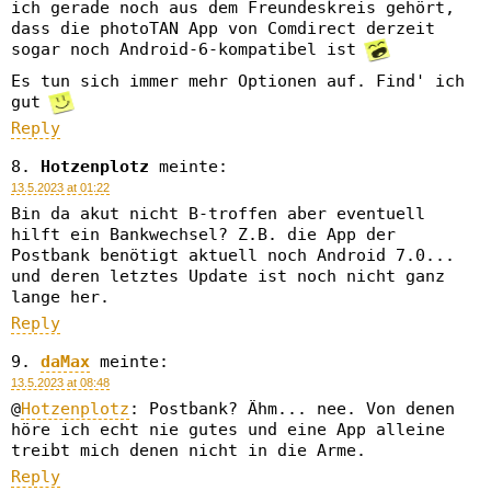
ich gerade noch aus dem Freundeskreis gehört,
dass die photoTAN App von Comdirect derzeit
sogar noch Android-6-kompatibel ist
Es tun sich immer mehr Optionen auf. Find' ich
gut
Reply
Hotzenplotz
meinte:
13.5.2023 at 01:22
Bin da akut nicht B-troffen aber eventuell
hilft ein Bankwechsel? Z.B. die App der
Postbank benötigt aktuell noch Android 7.0...
und deren letztes Update ist noch nicht ganz
lange her.
Reply
daMax
meinte:
13.5.2023 at 08:48
@
Hotzenplotz
: Postbank? Ähm... nee. Von denen
höre ich echt nie gutes und eine App alleine
treibt mich denen nicht in die Arme.
Reply