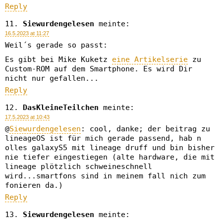
Reply
Siewurdengelesen
meinte:
16.5.2023 at 11:27
Weil´s gerade so passt:
Es gibt bei Mike Kuketz
eine Artikelserie
zu
Custom-ROM auf dem Smartphone. Es wird Dir
nicht nur gefallen...
Reply
DasKleineTeilchen
meinte:
17.5.2023 at 10:43
@
Siewurdengelesen
: cool, danke; der beitrag zu
lineageOS ist für mich gerade passend, hab n
olles galaxyS5 mit lineage druff und bin bisher
nie tiefer eingestiegen (alte hardware, die mit
lineage plötzlich schweineschnell
wird...smartfons sind in meinem fall nich zum
fonieren da.)
Reply
Siewurdengelesen
meinte: