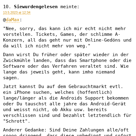
Siewurdengelesen
meinte:
13.5.2023 at 12:34
@
daMax
:
"Nee, sorry, das kann ich mir echt nicht mehr
vorstellen. Tickets, Games, der schlimme A-
Konzern, all das geht nur mit Online-Gedöns und
da will ich nicht mehr von weg."
Dann wirst Du früher oder später wieder in der
Zwickmühle landen, dass das Smartphone oder die
Software oder das Verfahren veraltet sind. Wie
lange das jeweils geht, kann imho niemand
sagen.
Jatzt kannst Du auf dem Gebrauchtmarkt evtl.
ein iPhone suchen, welches (hoffentlich)
lange/länger als die Androids Support bekommen
oder Du tauschst alle jahre das Android-Gerät
und weisst nicht, ob Akku usw. bereits
verschlissen sind und bezahlst letztendlich für
"Schrott".
Anderer Gedanke: Sind Deine Zahlungen alle/oft
soooo dringend, dass diese unbedingt und sofort