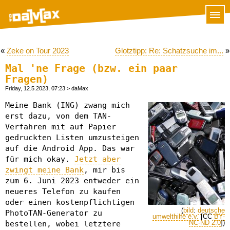
«
Zeke on Tour 2023
Glotztipp: Re: Schatzsuche im...
»
Mal 'ne Frage (bzw. ein paar
Fragen)
Friday, 12.5.2023, 07:23
> daMax
Meine Bank (ING) zwang mich
erst dazu, von dem TAN-
Verfahren mit auf Papier
gedruckten Listen umzusteigen
auf die Android App. Das war
für mich okay.
Jetzt aber
zwingt meine Bank
, mir bis
zum 6. Juni 2023 entweder ein
neueres Telefon zu kaufen
oder einen kostenpflichtigen
(
bild
:
deutsche
PhotoTAN-Generator zu
umwelthilfe e.v.
[CC
BY-
NC-ND 2.0
])
bestellen, wobei letztere