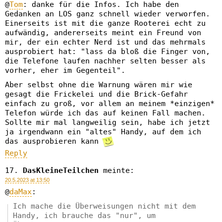
@
Tom
: danke für die Infos. Ich habe den
Gedanken an LOS ganz schnell wieder verworfen.
Einerseits ist mit die ganze Rooterei echt zu
aufwändig, andererseits meint ein Freund von
mir, der ein echter Nerd ist und das mehrmals
ausprobiert hat: "lass da bloß die Finger von,
die Telefone laufen nachher selten besser als
vorher, eher im Gegenteil".
Aber selbst ohne die Warnung wären mir wie
gesagt die Frickelei und die Brick-Gefahr
einfach zu groß, vor allem an meinem *einzigen*
Telefon würde ich das auf keinen Fall machen.
Sollte mir mal langweilig sein, habe ich jetzt
ja irgendwann ein "altes" Handy, auf dem ich
das ausprobieren kann
Reply
DasKleineTeilchen
meinte:
20.5.2023 at 13:50
@
daMax
:
Ich mache die Überweisungen nicht mit dem
Handy, ich brauche das "nur", um