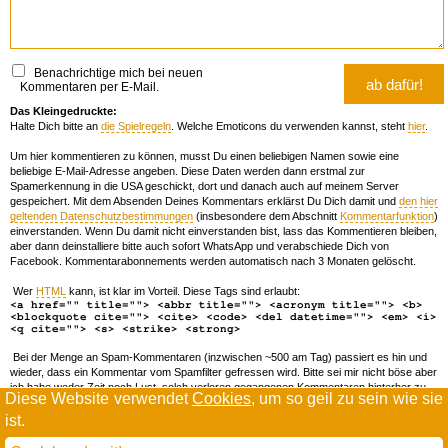
Benachrichtige mich bei neuen
Kommentaren per E-Mail.
Das Kleingedruckte:
Halte Dich bitte an
die Spielregeln
. Welche Emoticons du verwenden kannst, steht
hier
.
Um hier kommentieren zu können, musst Du einen beliebigen Namen sowie eine
beliebige E-Mail-Adresse angeben. Diese Daten werden dann erstmal zur
Spamerkennung in die USA geschickt, dort und danach auch auf meinem Server
gespeichert. Mit dem Absenden Deines Kommentars erklärst Du Dich damit und
den hier
geltenden Datenschutzbestimmungen
(insbesondere dem Abschnitt
Kommentarfunktion
)
einverstanden. Wenn Du damit nicht einverstanden bist, lass das Kommentieren bleiben,
aber dann deinstalliere bitte auch sofort WhatsApp und verabschiede Dich von
Facebook. Kommentarabonnements werden automatisch nach 3 Monaten gelöscht.
Wer
HTML
kann, ist klar im Vorteil. Diese Tags sind erlaubt:
<a href="" title=""> <abbr title=""> <acronym title=""> <b>
<blockquote cite=""> <cite> <code> <del datetime=""> <em> <i>
<q cite=""> <s> <strike> <strong>
Bei der Menge an Spam-Kommentaren (inzwischen ~500 am Tag) passiert es hin und
wieder, dass ein Kommentar vom Spamfilter gefressen wird. Bitte sei mir nicht böse aber
ich habe weder Zeit noch Lust, solch verloren gegangenen Kommentaren hinterher zu
Diese Website verwendet
Cookies
, um so geil zu sein wie sie
forschen. Wenn das öfters passiert, schreib' mir 'ne Mail damit ich dich whitelisten kann.
ist.
Willkommen in der Scrollwüste
todamax rennt auf
wordpress