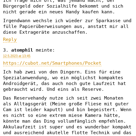
Ich frage mich oft, was jemand macht, der
Bürgergeld oder Sozialhilfe bekommt und sich
nicht gerade ein neues Handy kaufen kann.
Irgendwann wechsle ich wieder zur Sparkasse und
fülle Papierüberweisungen aus, anstatt mir all
diese Extrageräte anzuschaffen.
Reply
atomphil
meinte:
12.5.2023 at 13:45
https://cubot.net/Smartphones/Pocket
Ich hab zwei von den Dingern. Eins für eine
Spezialanwendung, wo ein möglichst kompaktes
Androidgerät, das auch noch gute Laufzeit hat
gebraucht wird. Und eins als Reserve.
Das Reservehandy nutze ich seit zwei Monaten
als Alltagsgerät (Meine große Fliese mit guter
Cam ist leider kaputt) und bin begeistert. Wenn
es nicht so eine extrem miese Kamera hätte,
könnte man das Ding vollumfänglich empfehlen.
Akkulaufzeit ist super und es wunderbar kompakt
und ausreichend akutelle flotte Technik und das