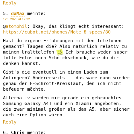
Reply
daMax
meinte:
12.5.2023 at 17:32
@
atomphil
: Okay, das klingt echt interessant:
https://cubot.net/phones/Note-8-specs/80
Hast du eigene Erfahrungen mit den Telefonen
gemacht? Taugen die? Also natürlich relativ zu
meinem Uralttelefon
Ich brauche weder super
tolle Fotos noch Schnickschnack, wie du dir
denken kannst.
Gibt's die eventuell in einem Laden zum
Anfingern? Andererseits... das wäre dann wieder
genau der E-Schrott-Kreislauf, den ich nicht
befeuern möchte.
Alternativ wurden mir gerade ein gebrauchtes
Samsung Galaxy A41 und ein Xiaomi angeboten,
die zwar minimal größer als das A5, aber sicher
auch eine Option wären.
Reply
Chris
meinte: