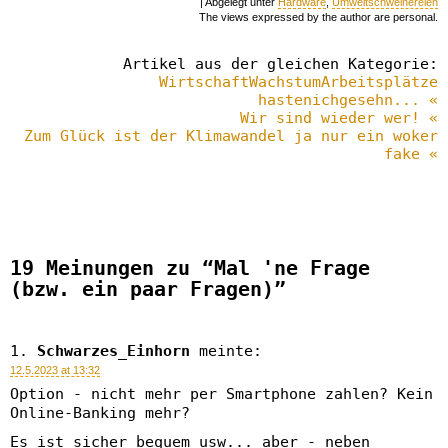
| Abgelegt unter
Hardware
,
Umweltschweinereien
The views expressed by the author are personal.
Artikel aus der gleichen Kategorie:
WirtschaftWachstumArbeitsplätze
hastenichgesehn... «
Wir sind wieder wer! «
Zum Glück ist der Klimawandel ja nur ein woker
fake «
19 Meinungen zu “Mal 'ne Frage
(bzw. ein paar Fragen)”
Schwarzes_Einhorn
meinte:
12.5.2023 at 13:32
Option - nicht mehr per Smartphone zahlen? Kein
Online-Banking mehr?
Es ist sicher bequem usw... aber - neben