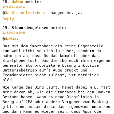
daMax
meinte:
20.5.2023 at 20:17
@
DasKleineTeilchen
: unangenehm, ja.
Reply
Siewurdengelesen
meinte:
22.5.2023 at 20:56
@
daMax
:
Das mit dem Smartphone als reine Gegenstelle
kam wohl nicht so richtig rüber, sondern da
nahm ich an, dass Du das komplett über das
Smartphone löst. Das die ING noch ihren eigenen
Generator als proprietäre Lösung inklusive
Batteriebetrieb auf´s Auge drückt und
Fremdanbieter nicht zulässt, ist natürlich
blöd.
Wie lange das Ding läuft, hängt dabei m.E. fast
mehr davon ab, wie die Standards bei den Banken
Bestand haben. Wenn es neue Richtlinien in
Bezug auf 2FA oder andere Vorgaben zum Banking
gibt, dann müssen diese das irgendwann umsetzen
und dann kann es wieder sein, dass Apps oder