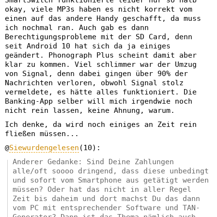
SmartSwitch funktionierte leider nur so halb
okay, viele MP3s haben es nicht korrekt vom
einen auf das andere Handy geschafft, da muss
ich nochmal ran. Auch gab es dann
Berechtigungsprobleme mit der SD Card, denn
seit Android 10 hat sich da ja einiges
geändert. Phonograph Plus scheint damit aber
klar zu kommen. Viel schlimmer war der Umzug
von Signal, denn dabei gingen über 90% der
Nachrichten verloren, obwohl Signal stolz
vermeldete, es hätte alles funktioniert. Die
Banking-App selber will mich irgendwie noch
nicht rein lassen, keine Ahnung, warum.
Ich denke, da wird noch einiges an Zeit rein
fließen müssen...
@
Siewurdengelesen
(10):
Anderer Gedanke: Sind Deine Zahlungen
alle/oft soooo dringend, dass diese unbedingt
und sofort vom Smartphone aus getätigt werden
müssen? Oder hat das nicht in aller Regel
Zeit bis daheim und dort machst Du das dann
vom PC mit entsprechender Software und TAN-