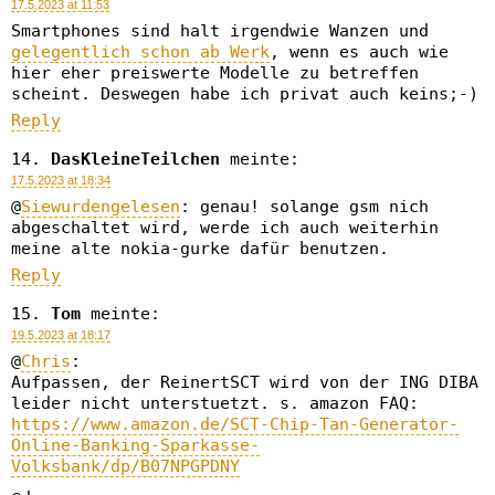
17.5.2023 at 11:53
Smartphones sind halt irgendwie Wanzen und
gelegentlich schon ab Werk
, wenn es auch wie
hier eher preiswerte Modelle zu betreffen
scheint. Deswegen habe ich privat auch keins;-)
Reply
DasKleineTeilchen
meinte:
17.5.2023 at 18:34
@
Siewurdengelesen
: genau! solange gsm nich
abgeschaltet wird, werde ich auch weiterhin
meine alte nokia-gurke dafür benutzen.
Reply
Tom
meinte:
19.5.2023 at 18:17
@
Chris
:
Aufpassen, der ReinertSCT wird von der ING DIBA
leider nicht unterstuetzt. s. amazon FAQ:
https://www.amazon.de/SCT-Chip-Tan-Generator-
Online-Banking-Sparkasse-
Volksbank/dp/B07NPGPDNY