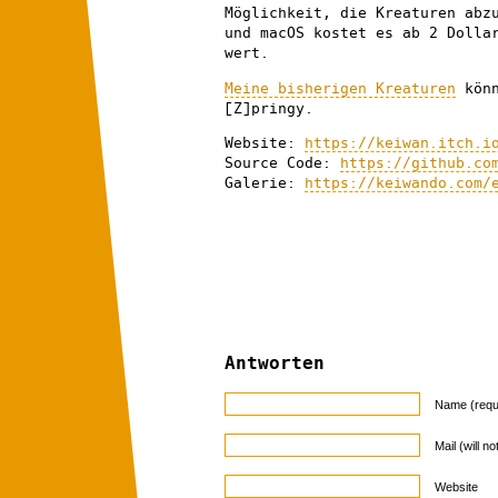
Möglichkeit, die Kreaturen abz
und macOS kostet es ab 2 Dolla
wert.
Meine bisherigen Kreaturen
könn
[Z]pringy.
Website:
https://keiwan.itch.i
Source Code:
https://github.co
Galerie:
https://keiwando.com/
Antworten
Name (requ
Mail (will n
Website