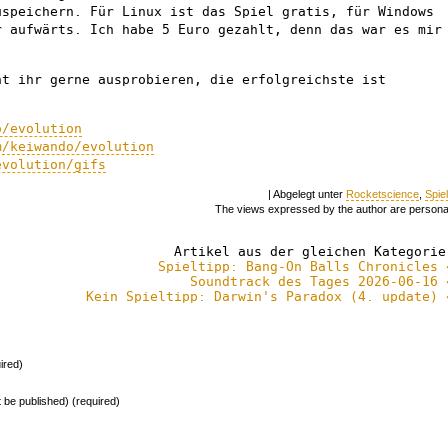
uspeichern. Für Linux ist das Spiel gratis, für Windows
r aufwärts. Ich habe 5 Euro gezahlt, denn das war es mir
t ihr gerne ausprobieren, die erfolgreichste ist
o/evolution
m/keiwando/evolution
evolution/gifs
| Abgelegt unter
Rocketscience
,
Spie
The views expressed by the author are persona
Artikel aus der gleichen Kategorie
Spieltipp: Bang-On Balls Chronicles 
Soundtrack des Tages 2026-06-16 
Kein Spieltipp: Darwin's Paradox (4. update) 
ired)
ot be published) (required)