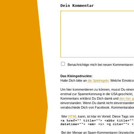
Dein Kommentar
Benachrichtige mich bei neuen Kommentaren p
Das Kleingedruckte:
Halte Dich bitte an
die Spielregeln
. Welche Emotico
Um hier kommentieren zu können, musst Du einen 
erstmal zur Spamerkennung in die USA geschickt,
Kommentars erklärst Du Dich damit und
den hier 
einverstanden. Wenn Du damit nicht einverstanden 
verabschiede Dich von Facebook. Kommentarabon
Wer
HTML
kann, ist klar im Vorteil. Diese Tags sin
<a href="" title=""> <abbr title=""
datetime=""> <em> <i> <q cite=""> <
Bei der Menge an Spam-Kommentaren (inzwischen 