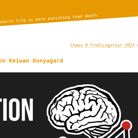
hearts life is more punishing than death.
Chaos 8 Frühlingstour 2023
on Keiwan Donyagard