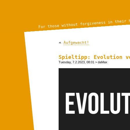
For those without forgiveness in their 
«
Aufgewacht!
Spieltipp: Evolution v
Tuesday, 7.2.2023, 08:01
> daMax