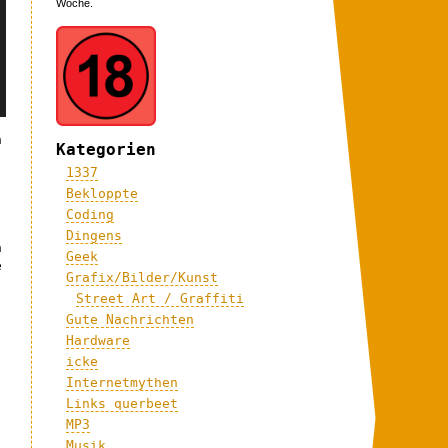
Woche.
n
Kategorien
1337
Bekloppte
Coding
Dingens
n
Geek
e
Grafix/Bilder/Kunst
Street Art / Graffiti
Gute Nachrichten
Hardware
icke
Internetmythen
Links querbeet
MP3
Musik