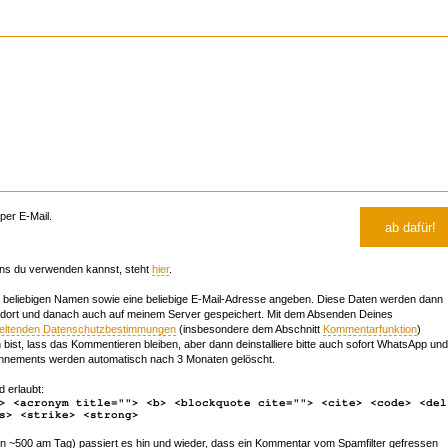
er E-Mail.
ns du verwenden kannst, steht
hier
.
beliebigen Namen sowie eine beliebige E-Mail-Adresse angeben. Diese Daten werden dann
 dort und danach auch auf meinem Server gespeichert. Mit dem Absenden Deines
geltenden Datenschutzbestimmungen
(insbesondere dem Abschnitt
Kommentarfunktion
)
bist, lass das Kommentieren bleiben, aber dann deinstalliere bitte auch sofort WhatsApp und
nements werden automatisch nach 3 Monaten gelöscht.
d erlaubt:
> <acronym title=""> <b> <blockquote cite=""> <cite> <code> <del
s> <strike> <strong>
~500 am Tag) passiert es hin und wieder, dass ein Kommentar vom Spamfilter gefressen