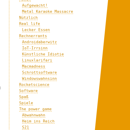
Aufgewacht!
Metal Karaoke Massacre
Nützlich
Real life
Lecker Essen
Rechnerrants
Androidaberwitz
IoT-Irrsinn
Künstliche Idiotie
Linuxlarifari
Macmadness
Schrottsoftware
Windowswahnsinn
Rocketscience
d
Software
Spaß
Spiele
The power game
Abwahnwahn
Heim ins Reich
S21