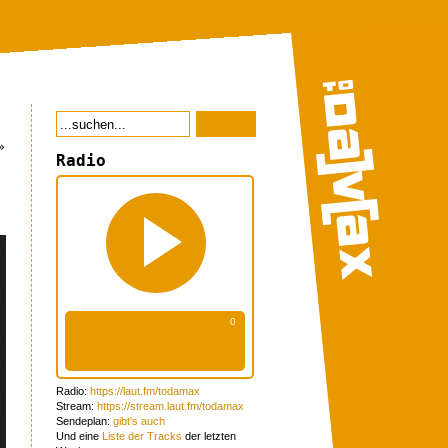
»
Radio
Radio:
https://laut.fm/todamax
Stream:
https://stream.laut.fm/todamax
Sendeplan:
gibt's auch
Und eine
Liste der Tracks
der letzten