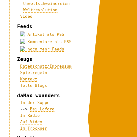
Umweltschweinereien
Weltrevolution
Video
Feeds
Artikel als RSS
Kommentare als RSS
noch mehr Feeds
Zeugs
Datenschutz/Impressum
Spielregeln
Kontakt
Tolle Blogs
daMax woanders
In der Suppe
-->
Bei Loforo
Im Radio
Auf Video
Im Trockner