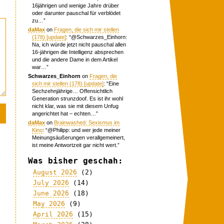
16jährigen und wenige Jahre drüber
oder darunter pauschal für verblödet
zu…
”
daMax
on
Fragen, die sich mir stellen
(178) [update]
: “
@Schwarzes_Einhorn:
Na, ich würde jetzt nicht pauschal allen
16-jährigen die Intelligenz absprechen
und die andere Dame in dem Artikel
war…
”
Schwarzes_Einhorn
on
Fragen, die
sich mir stellen (178) [update]
: “
Eine
Sechzehnjährige… Offensichtlich
Generation strunzdoof. Es ist ihr wohl
nicht klar, was sie mit diesem Unfug
angerichtet hat – echten…
”
daMax
on
Brainwashed: Sexismus im
Kino
: “
@Philipp: und wer jede meiner
Meinungsäußerungen verallgemeinert,
ist meine Antwortzeit gar nicht wert.
”
Was bisher geschah:
August 2026
(2)
July 2026
(14)
June 2026
(18)
May 2026
(9)
April 2026
(15)