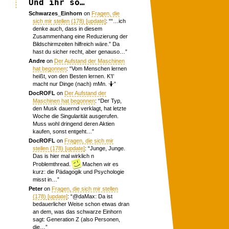
Und ihr so…
Schwarzes_Einhorn
on
Fragen, die
sich mir stellen (178) [update]
: “
“…ich
denke auch, dass in diesem
Zusammenhang eine Reduzierung der
Bildschirmzeiten hilfreich wäre.” Da
hast du sicher recht, aber genauso…
”
Andre
on
Der Aufstand der Maschinen
hat begonnen
: “
Vom Menschen lernen
heißt, von den Besten lernen. K’I’
macht nur Dinge (nach) mMn. 🤷
”
DocROFL
on
Der Aufstand der
Maschinen hat begonnen
: “
Der Typ,
den Musk dauernd verklagt, hat letzte
Woche die Singularität ausgerufen.
Muss wohl dringend deren Aktien
kaufen, sonst entgeht…
”
DocROFL
on
Fragen, die sich mir
stellen (178) [update]
: “
Junge, Junge.
Das is hier mal wirklich n
Problemthread.
Machen wir es
kurz: die Pädagogik und Psychologie
misst in…
”
Peter
on
Fragen, die sich mir stellen
(178) [update]
: “
@daMax: Da ist
bedauerlicher Weise schon etwas dran
an dem, was das schwarze Einhorn
sagt: Generation Z (also Personen,
die…
”