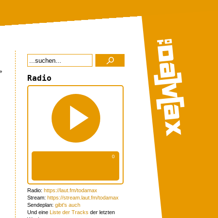
»
Radio
Radio:
https://laut.fm/todamax
Stream:
https://stream.laut.fm/todamax
Sendeplan:
gibt's auch
Und eine
Liste der Tracks
der letzten