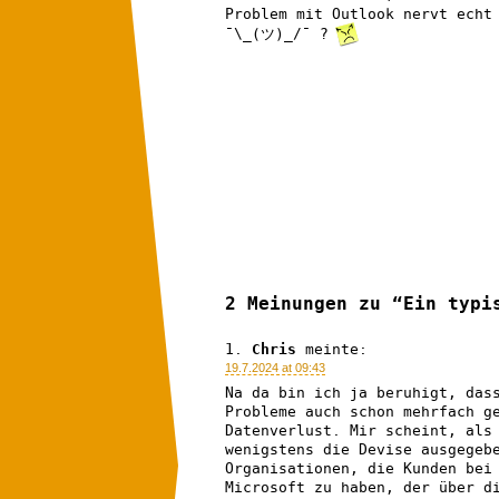
Problem mit Outlook nervt echt
¯\_(ツ)_/¯ ?
2 Meinungen zu “Ein typi
Chris
meinte:
19.7.2024 at 09:43
Na da bin ich ja beruhigt, das
Probleme auch schon mehrfach g
Datenverlust. Mir scheint, als
wenigstens die Devise ausgegeb
Organisationen, die Kunden bei
Microsoft zu haben, der über d