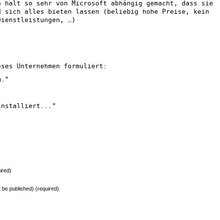
h halt so sehr von Microsoft abhängig gemacht, dass sie
d sich alles bieten lassen (beliebig hohe Preise, kein
Dienstleistungen, …)
eses Unternehmen formuliert:
m."
installiert..."
ired)
ot be published) (required)