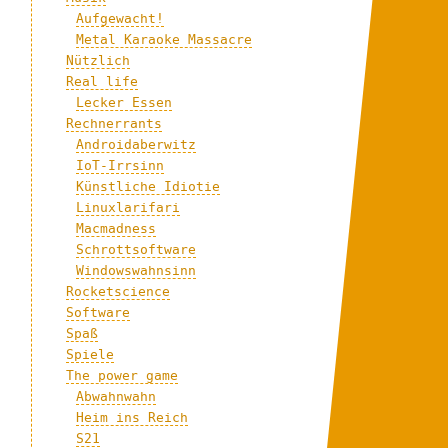
Aufgewacht!
Metal Karaoke Massacre
Nützlich
Real life
Lecker Essen
Rechnerrants
Androidaberwitz
IoT-Irrsinn
Künstliche Idiotie
Linuxlarifari
Macmadness
Schrottsoftware
Windowswahnsinn
Rocketscience
Software
Spaß
Spiele
The power game
Abwahnwahn
Heim ins Reich
S21