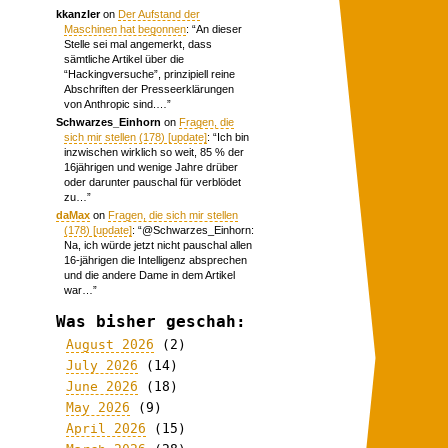
kkanzler
on
Der Aufstand der
Maschinen hat begonnen
: “
An dieser
Stelle sei mal angemerkt, dass
sämtliche Artikel über die
“Hackingversuche”, prinzipiell reine
Abschriften der Presseerklärungen
von Anthropic sind.…
”
Schwarzes_Einhorn
on
Fragen, die
sich mir stellen (178) [update]
: “
Ich bin
inzwischen wirklich so weit, 85 % der
16jährigen und wenige Jahre drüber
oder darunter pauschal für verblödet
zu…
”
daMax
on
Fragen, die sich mir stellen
(178) [update]
: “
@Schwarzes_Einhorn:
Na, ich würde jetzt nicht pauschal allen
16-jährigen die Intelligenz absprechen
und die andere Dame in dem Artikel
war…
”
Was bisher geschah:
August 2026
(2)
July 2026
(14)
June 2026
(18)
May 2026
(9)
April 2026
(15)