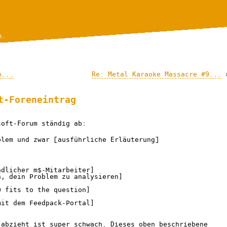
n.
n...
Re: Metal Karaoke Massacre #9...
t-Foreneintrag
oft-Forum ständig ab:
blem und zwar [ausführliche Erläuterung]
dlicher m$-Mitarbeiter]

, dein Problem zu analysieren]

it dem Feedpack-Portal]

 abzieht ist super schwach. Dieses oben beschriebene