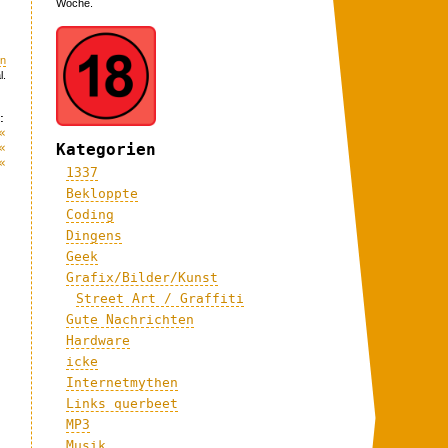
Woche.
n
l.
:
«
«
Kategorien
«
1337
Bekloppte
Coding
Dingens
Geek
Grafix/Bilder/Kunst
Street Art / Graffiti
Gute Nachrichten
Hardware
icke
Internetmythen
Links querbeet
MP3
Musik