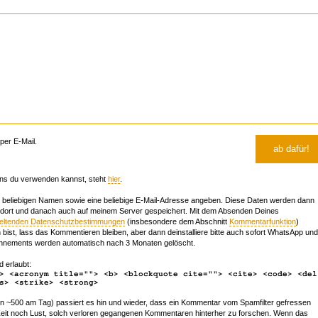
er E-Mail.
ns du verwenden kannst, steht
hier
.
beliebigen Namen sowie eine beliebige E-Mail-Adresse angeben. Diese Daten werden dann
 dort und danach auch auf meinem Server gespeichert. Mit dem Absenden Deines
geltenden Datenschutzbestimmungen
(insbesondere dem Abschnitt
Kommentarfunktion
)
bist, lass das Kommentieren bleiben, aber dann deinstalliere bitte auch sofort WhatsApp und
nements werden automatisch nach 3 Monaten gelöscht.
d erlaubt:
> <acronym title=""> <b> <blockquote cite=""> <cite> <code> <del
s> <strike> <strong>
~500 am Tag) passiert es hin und wieder, dass ein Kommentar vom Spamfilter gefressen
r Zeit noch Lust, solch verloren gegangenen Kommentaren hinterher zu forschen. Wenn das