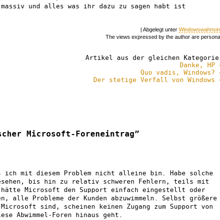
 massiv und alles was ihr dazu zu sagen habt ist
| Abgelegt unter
Windowswahnsin
The views expressed by the author are persona
Artikel aus der gleichen Kategorie
Danke, HP 
Quo vadis, Windows? 
Der stetige Verfall von Windows 
scher Microsoft-Foreneintrag”
s ich mit diesem Problem nicht alleine bin. Habe solche
esehen, bis hin zu relativ schweren Fehlern, teils mit
 hätte Microsoft den Support einfach eingestellt oder
en, alle Probleme der Kunden abzuwimmeln. Selbst größere
 Microsoft sind, scheinen keinen Zugang zum Support von
iese Abwimmel-Foren hinaus geht.