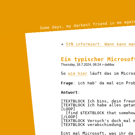
Some days, my darkest friend is me agai
«
StN informiert: Wann kann ma
Ein typischer Microsof
Thursday, 18.7.2024, 08:24
> daMax
So
wie hier
läuft das im Micros
Frage
: ich hab' da mal ein Pro
Antwort
:
[TEXTBLOCK Ich bins, dein freun
[TEXTBLOCK Ich habe alles getan
[LOOP]

  [find $TEXTBLOCK that somehow fits to the question]

[/LOOP]

[TEXTBLOCK Versuch's doch mal m
[TEXTBLOCK verabschiedung]
Echt mal Microsoft, was ihr da