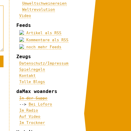
Umweltschweinereien
Weltrevolution
Video
Feeds
Artikel als RSS
Kommentare als RSS
noch mehr Feeds
Zeugs
Datenschutz/Impressum
Spielregeln
Kontakt
Tolle Blogs
daMax woanders
In der Suppe
-->
Bei Loforo
Im Radio
Auf Video
Im Trockner