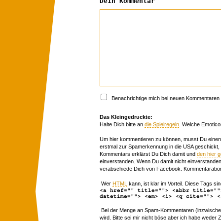
Dein Kommentar
Benachrichtige mich bei neuen Kommentaren p
Das Kleingedruckte:
Halte Dich bitte an
die Spielregeln
. Welche Emotico
Um hier kommentieren zu können, musst Du einen 
erstmal zur Spamerkennung in die USA geschickt,
Kommentars erklärst Du Dich damit und
den hier 
einverstanden. Wenn Du damit nicht einverstanden 
verabschiede Dich von Facebook. Kommentarabon
Wer
HTML
kann, ist klar im Vorteil. Diese Tags sin
<a href="" title=""> <abbr title=""
datetime=""> <em> <i> <q cite=""> <
Bei der Menge an Spam-Kommentaren (inzwischen 
wird. Bitte sei mir nicht böse aber ich habe wede