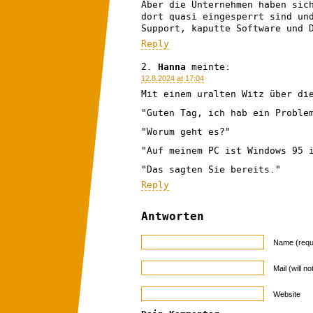
Aber die Unternehmen haben sic
dort quasi eingesperrt sind un
Support, kaputte Software und 
Reply
Hanna
meinte:
12.8.2024 at 17:04
Mit einem uralten Witz über di
"Guten Tag, ich hab ein Proble
"Worum geht es?"
"Auf meinem PC ist Windows 95 
"Das sagten Sie bereits."
Reply
Antworten
Name (requ
Mail (will n
Website