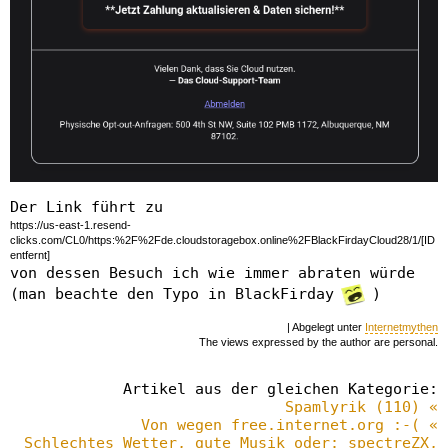
Der Link führt zu
https://us-east-1.resend-
clicks.com/CL0/https:%2F%2Fde.cloudstoragebox.online%2FBlackFirdayCloud28/1/[ID
entfernt]
von dessen Besuch ich wie immer abraten würde
(man beachte den Typo in BlackFirday
)
| Abgelegt unter
Internetmythen
The views expressed by the author are personal.
Artikel aus der gleichen Kategorie:
Spamlyrik (110) «
Von wegen free.internet.org :-( «
Schlechtes Wetter, gute Musik oder: spectreZX,