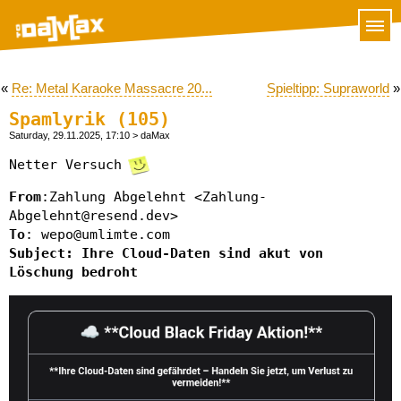
«
Re: Metal Karaoke Massacre 20...
Spieltipp: Supraworld
»
Spamlyrik (105)
Saturday, 29.11.2025, 17:10
> daMax
Netter Versuch
From
:Zahlung Abgelehnt <Zahlung-
Abgelehnt@resend.dev>
To
: wepo@umlimte.com
Subject: Ihre Cloud-Daten sind akut von
Löschung bedroht