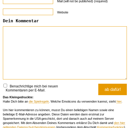
Mail (will not be published) (required)
Website
Dein Kommentar
Benachrichtige mich bei neuen
Kommentaren per E-Mail.
Das Kleingedruckte:
Halte Dich bitte an
die Spielregeln
. Welche Emoticons du verwenden kannst, steht
hier
.
Um hier kommentieren zu können, musst Du einen beliebigen Namen sowie eine
beliebige E-Mail-Adresse angeben. Diese Daten werden dann erstmal zur
Spamerkennung in die USA geschickt, dort und danach auch auf meinem Server
gespeichert. Mit dem Absenden Deines Kommentars erklärst Du Dich damit und
den hier
geltenden Datenschutzbestimmungen
(insbesondere dem Abschnitt
Kommentarfunktion
)