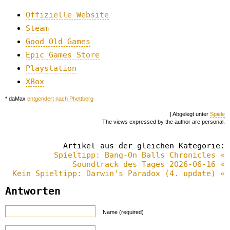
Offizielle Website
Steam
Good Old Games
Epic Games Store
Playstation
XBox
* daMax
entgendert nach Phettberg
| Abgelegt unter
Spiele
The views expressed by the author are personal.
Artikel aus der gleichen Kategorie:
Spieltipp: Bang-On Balls Chronicles «
Soundtrack des Tages 2026-06-16 «
Kein Spieltipp: Darwin's Paradox (4. update) «
Antworten
Name (required)