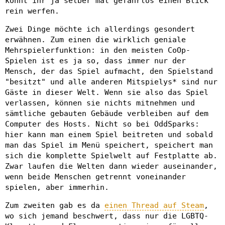
könnt ihr ja selber mal gefahrlos einen Blick
rein werfen.
Zwei Dinge möchte ich allerdings gesondert
erwähnen. Zum einen die wirklich geniale
Mehrspielerfunktion: in den meisten CoOp-
Spielen ist es ja so, dass immer nur der
Mensch, der das Spiel aufmacht, den Spielstand
"besitzt" und alle anderen Mitspielys* sind nur
Gäste in dieser Welt. Wenn sie also das Spiel
verlassen, können sie nichts mitnehmen und
sämtliche gebauten Gebäude verbleiben auf dem
Computer des Hosts. Nicht so bei OddSparks:
hier kann man einem Spiel beitreten und sobald
man das Spiel im Menü speichert, speichert man
sich die komplette Spielwelt auf Festplatte ab.
Zwar laufen die Welten dann wieder auseinander,
wenn beide Menschen getrennt voneinander
spielen, aber immerhin.
Zum zweiten gab es da
einen Thread auf Steam
,
wo sich jemand beschwert, dass nur die LGBTQ-