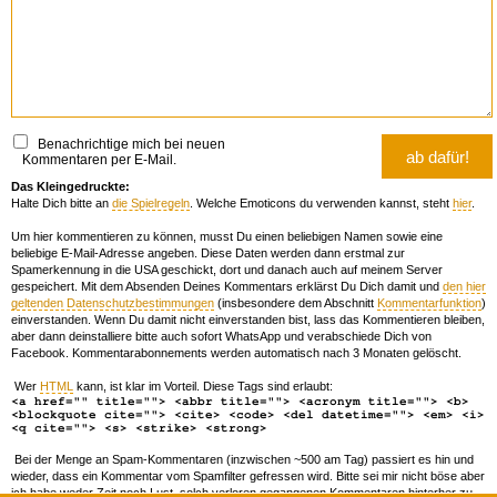
Benachrichtige mich bei neuen
Kommentaren per E-Mail.
Das Kleingedruckte:
Halte Dich bitte an
die Spielregeln
. Welche Emoticons du verwenden kannst, steht
hier
.
Um hier kommentieren zu können, musst Du einen beliebigen Namen sowie eine
beliebige E-Mail-Adresse angeben. Diese Daten werden dann erstmal zur
Spamerkennung in die USA geschickt, dort und danach auch auf meinem Server
gespeichert. Mit dem Absenden Deines Kommentars erklärst Du Dich damit und
den hier
geltenden Datenschutzbestimmungen
(insbesondere dem Abschnitt
Kommentarfunktion
)
einverstanden. Wenn Du damit nicht einverstanden bist, lass das Kommentieren bleiben,
aber dann deinstalliere bitte auch sofort WhatsApp und verabschiede Dich von
Facebook. Kommentarabonnements werden automatisch nach 3 Monaten gelöscht.
Wer
HTML
kann, ist klar im Vorteil. Diese Tags sind erlaubt:
<a href="" title=""> <abbr title=""> <acronym title=""> <b>
<blockquote cite=""> <cite> <code> <del datetime=""> <em> <i>
<q cite=""> <s> <strike> <strong>
Bei der Menge an Spam-Kommentaren (inzwischen ~500 am Tag) passiert es hin und
wieder, dass ein Kommentar vom Spamfilter gefressen wird. Bitte sei mir nicht böse aber
ich habe weder Zeit noch Lust, solch verloren gegangenen Kommentaren hinterher zu