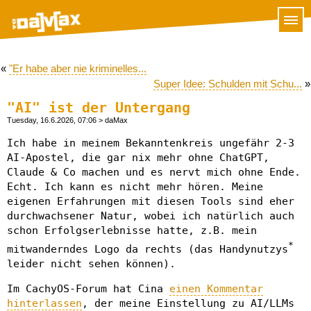
«
"Er habe aber nie kriminelles...
Super Idee: Schulden mit Schu...
»
"AI" ist der Untergang
Tuesday, 16.6.2026, 07:06
> daMax
Ich habe in meinem Bekanntenkreis ungefähr 2-3
AI-Apostel, die gar nix mehr ohne ChatGPT,
Claude & Co machen und es nervt mich ohne Ende.
Echt. Ich kann es nicht mehr hören. Meine
eigenen Erfahrungen mit diesen Tools sind eher
durchwachsener Natur, wobei ich natürlich auch
schon Erfolgserlebnisse hatte, z.B. mein
*
mitwanderndes Logo da rechts (das Handynutzys
leider nicht sehen können).
Im CachyOS-Forum hat Cina
einen Kommentar
hinterlassen
, der meine Einstellung zu AI/LLMs