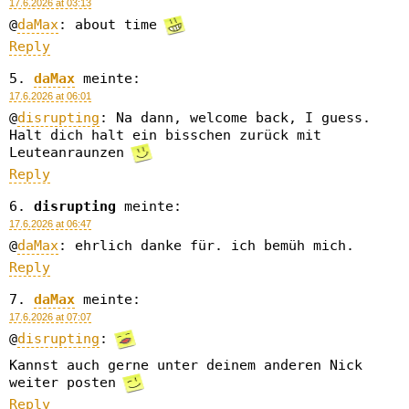
17.6.2026 at 03:13
@
daMax
: about time
Reply
daMax
meinte:
17.6.2026 at 06:01
@
disrupting
: Na dann, welcome back, I guess.
Halt dich halt ein bisschen zurück mit
Leuteanraunzen
Reply
disrupting
meinte:
17.6.2026 at 06:47
@
daMax
: ehrlich danke für. ich bemüh mich.
Reply
daMax
meinte:
17.6.2026 at 07:07
@
disrupting
:
Kannst auch gerne unter deinem anderen Nick
weiter posten
Reply