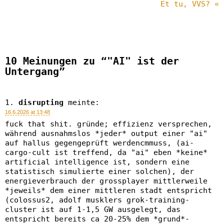
Et tu, VVS? «
10 Meinungen zu “"AI" ist der
Untergang”
disrupting
meinte:
16.6.2026 at 13:48
fuck that shit. gründe; effizienz versprechen,
während ausnahmslos *jeder* output einer "ai"
auf hallus gegengeprüft werdencmmuss, (ai-
cargo-cult ist treffend, da "ai" eben *keine*
artificial intelligence ist, sondern eine
statistisch simulierte einer solchen), der
energieverbrauch der grossplayer mittlerweile
*jeweils* dem einer mittleren stadt entspricht
(colossus2, adolf musklers grok-training-
cluster ist auf 1-1,5 GW ausgelegt, das
entspricht bereits ca 20-25% dem *grund*-