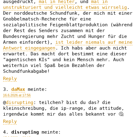
ausgedrückt,
mal in heiter
, und
mal in
unstrukturiert und vielleicht etwas wirrselig
.
Der norddeutsche Schundfunk, der mich mit einer
Gnobbelmatsch-Recherche für eine
sozialpolitische Feigenblattproduktion (während
der Rest des Senders zusammen mit der
Bundesregierung mehr Zucht und Hunger für die
Armen einfordert),
ist leider niemals auf meine
Antwort eingegangen
. Ich habs aber auch nicht
erwartet. Das macht dort bestimmt eine dieser
"agentischen KIs" und kein Mensch mehr. Auch
weiterhin viel Spaß beim Bezahlen der
Schundfunkabgabe!
Reply
daMax
meinte:
16.6.2026 at 17:56
@
disrupting
: teilchen? bist du das? die
kleinschreibung, die ip-range, die attitude,
irgendwie kommt mir das alles bekannt vor 🤔
Reply
disrupting
meinte: