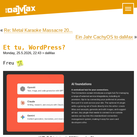
«
Re: Metal Karaoke Massacre 20...
Ein Jahr CachyOS to daMax
»
Et tu, WordPress?
Monday, 25.5.2026, 22:43
> daMax
Freu