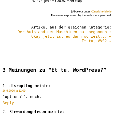
WP 7.0 jetzt mit 300% mehr Slop
| Abgelegt unter
Künstliche Idiotie
The views expressed by the author are personal.
Artikel aus der gleichen Kategorie:
Der Aufstand der Maschinen hat begonnen «
Okay jetzt ist es dann so weit... «
Et tu, VVS? «
3 Meinungen zu “Et tu, WordPress?”
disrupting
meinte:
26.5.2026 at 12:09
"optional". noch.
Reply
Siewurdengelesen
meinte: