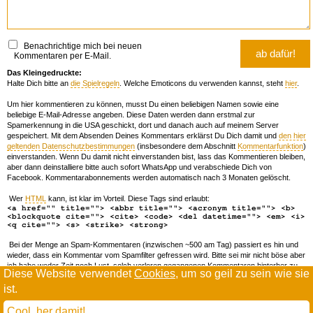
Benachrichtige mich bei neuen
Kommentaren per E-Mail.
Das Kleingedruckte:
Halte Dich bitte an
die Spielregeln
. Welche Emoticons du verwenden kannst, steht
hier
.
Um hier kommentieren zu können, musst Du einen beliebigen Namen sowie eine
beliebige E-Mail-Adresse angeben. Diese Daten werden dann erstmal zur
Spamerkennung in die USA geschickt, dort und danach auch auf meinem Server
gespeichert. Mit dem Absenden Deines Kommentars erklärst Du Dich damit und
den hier
geltenden Datenschutzbestimmungen
(insbesondere dem Abschnitt
Kommentarfunktion
)
einverstanden. Wenn Du damit nicht einverstanden bist, lass das Kommentieren bleiben,
aber dann deinstalliere bitte auch sofort WhatsApp und verabschiede Dich von
Facebook. Kommentarabonnements werden automatisch nach 3 Monaten gelöscht.
Wer
HTML
kann, ist klar im Vorteil. Diese Tags sind erlaubt:
<a href="" title=""> <abbr title=""> <acronym title=""> <b>
<blockquote cite=""> <cite> <code> <del datetime=""> <em> <i>
<q cite=""> <s> <strike> <strong>
Bei der Menge an Spam-Kommentaren (inzwischen ~500 am Tag) passiert es hin und
wieder, dass ein Kommentar vom Spamfilter gefressen wird. Bitte sei mir nicht böse aber
ich habe weder Zeit noch Lust, solch verloren gegangenen Kommentaren hinterher zu
Diese Website verwendet
Cookies
, um so geil zu sein wie sie
forschen. Wenn das öfters passiert, schreib' mir 'ne Mail damit ich dich whitelisten kann.
ist.
Willkommen in der Scrollwüste
todamax rennt auf
wordpress
Cool, her damit!
und schreibt in
dejavu mono book