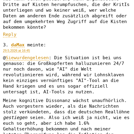
Dritte auf Kisten herumpfuschen, die der KritIs
unterliegen und wo keiner weiß, wer welche
Daten am anderen Ende zusätzlich abgreift oder
auf dem umgekehrten Weg Zugriff auf die Kisten
bekommen könnte?
Reply
daMax
meinte:
29.5.2026 at 16:45
@
Siewurdengelesen
: Die Situation ist bei uns
genauso: die Großkopferten halluzunieren 24/7
nur noch davon, wie "AI" die Welt
revolutionieren wird, während wir Lohnsklaven
kein einziges vernünftiges "AI"-Tool an die
Hand kriegen und es uns sogar offiziell
untersagt ist, AI-Tools zu nutzen.
Meine kognitive Dissonanz wächst unaufhörlich.
Auch vorgestern wieder, als die Nachrichten
stolz verkündeten, dass die deutschen Reallöhne
gestiegen
seien. Also ich weiß ja nicht, wie es
euch so geht, aber ich habe 1.6%
Gehaltserhöhung bekommen und nach meiner