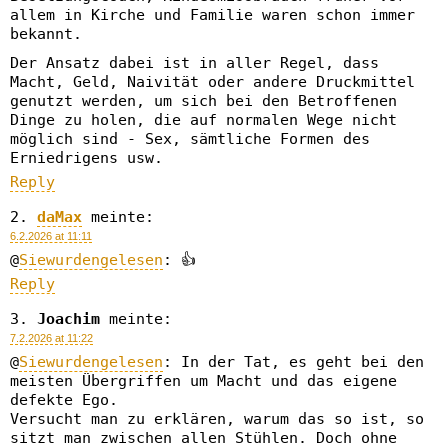
allem in Kirche und Familie waren schon immer
bekannt.
Der Ansatz dabei ist in aller Regel, dass
Macht, Geld, Naivität oder andere Druckmittel
genutzt werden, um sich bei den Betroffenen
Dinge zu holen, die auf normalen Wege nicht
möglich sind - Sex, sämtliche Formen des
Erniedrigens usw.
Reply
daMax
meinte:
6.2.2026 at 11:11
@
Siewurdengelesen
: 👍
Reply
Joachim
meinte:
7.2.2026 at 11:22
@
Siewurdengelesen
: In der Tat, es geht bei den
meisten Übergriffen um Macht und das eigene
defekte Ego.
Versucht man zu erklären, warum das so ist, so
sitzt man zwischen allen Stühlen. Doch ohne