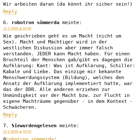
Wir arbeiten daran (da könnt ihr sicher sein!)
Reply
robotron sömmerda
meinte:
12.2.2026 at 10:20
Wie geschrieben geht es um Macht (nicht um
Sex). Macht und Mächtiger wird in der
westlichen Diskussion aber immer falsch
verstanden. JEDER kann Macht haben. Für einen
Bruchteil der Menschen gab/gibt es dagegen die
Aufklärung: Kant: Was ist Aufklärung, Schiller:
Kabale und Liebe. Das einzige mir bekannte
Menschwerdungssystem (Bildung), welches den
Ansatz der Aufklärung implementiert hatte, war
das der DDR. Alle anderen erziehen zur
Unmündigkeit vor der Macht bzw. zur Flucht in
eigene Machträume gegenüber - in dem Kontext -
Schwächeren.
Reply
Siewurdengelesen
meinte:
12.2.2026 at 10:53
@
robotron sömmerda
: