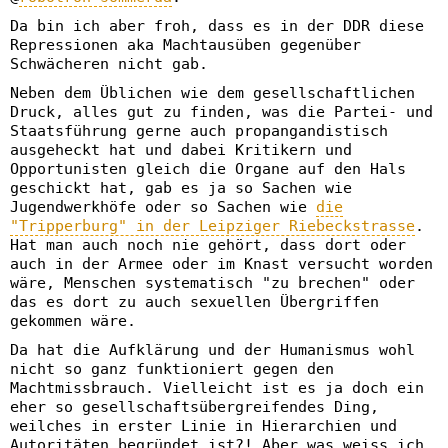
Da bin ich aber froh, dass es in der DDR diese
Repressionen aka Machtausüben gegenüber
Schwächeren nicht gab.
Neben dem Üblichen wie dem gesellschaftlichen
Druck, alles gut zu finden, was die Partei- und
Staatsführung gerne auch propangandistisch
ausgeheckt hat und dabei Kritikern und
Opportunisten gleich die Organe auf den Hals
geschickt hat, gab es ja so Sachen wie
Jugendwerkhöfe oder so Sachen wie
die
"Tripperburg" in der Leipziger Riebeckstrasse
.
Hat man auch noch nie gehört, dass dort oder
auch in der Armee oder im Knast versucht worden
wäre, Menschen systematisch "zu brechen" oder
das es dort zu auch sexuellen Übergriffen
gekommen wäre.
Da hat die Aufklärung und der Humanismus wohl
nicht so ganz funktioniert gegen den
Machtmissbrauch. Vielleicht ist es ja doch ein
eher so gesellschaftsübergreifendes Ding,
weilches in erster Linie in Hierarchien und
Autoritäten begründet ist?! Aber was weiss ich