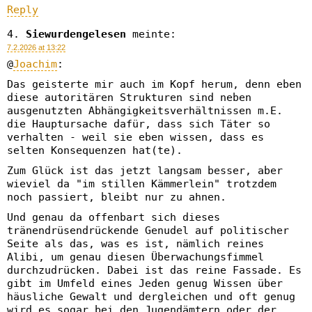
Reply
Siewurdengelesen
meinte:
7.2.2026 at 13:22
@
Joachim
:
Das geisterte mir auch im Kopf herum, denn eben
diese autoritären Strukturen sind neben
ausgenutzten Abhängigkeitsverhältnissen m.E.
die Hauptursache dafür, dass sich Täter so
verhalten - weil sie eben wissen, dass es
selten Konsequenzen hat(te).
Zum Glück ist das jetzt langsam besser, aber
wieviel da "im stillen Kämmerlein" trotzdem
noch passiert, bleibt nur zu ahnen.
Und genau da offenbart sich dieses
tränendrüsendrückende Genudel auf politischer
Seite als das, was es ist, nämlich reines
Alibi, um genau diesen Überwachungsfimmel
durchzudrücken. Dabei ist das reine Fassade. Es
gibt im Umfeld eines Jeden genug Wissen über
häusliche Gewalt und dergleichen und oft genug
wird es sogar bei den Jugendämtern oder der