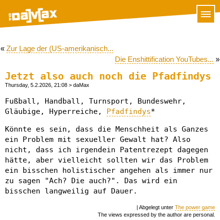
«
Zur Lage der (US-amerikanisch...
Die Enshittification YouTubes...
»
Jetzt also auch noch die Pfadfindys
Thursday, 5.2.2026, 21:08
> daMax
Fußball, Handball, Turnsport, Bundeswehr,
Gläubige, Hyperreiche,
Pfadfindys
*
Könnte es sein, dass die Menschheit als Ganzes
ein Problem mit sexueller Gewalt hat? Also
nicht, dass ich irgendein Patentrezept dagegen
hätte, aber vielleicht sollten wir das Problem
ein bisschen holistischer angehen als immer nur
zu sagen "Ach? Die auch?". Das wird ein
bisschen langweilig auf Dauer.
| Abgelegt unter
The power game
The views expressed by the author are personal.