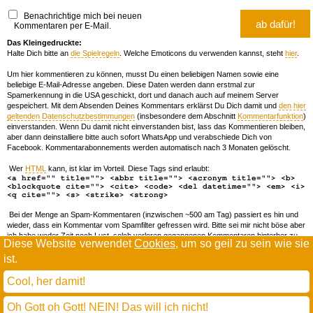
Benachrichtige mich bei neuen
Kommentaren per E-Mail.
Das Kleingedruckte:
Halte Dich bitte an
die Spielregeln
. Welche Emoticons du verwenden kannst, steht
hier
.
Um hier kommentieren zu können, musst Du einen beliebigen Namen sowie eine
beliebige E-Mail-Adresse angeben. Diese Daten werden dann erstmal zur
Spamerkennung in die USA geschickt, dort und danach auch auf meinem Server
gespeichert. Mit dem Absenden Deines Kommentars erklärst Du Dich damit und
den hier
geltenden Datenschutzbestimmungen
(insbesondere dem Abschnitt
Kommentarfunktion
)
einverstanden. Wenn Du damit nicht einverstanden bist, lass das Kommentieren bleiben,
aber dann deinstalliere bitte auch sofort WhatsApp und verabschiede Dich von
Facebook. Kommentarabonnements werden automatisch nach 3 Monaten gelöscht.
Wer
HTML
kann, ist klar im Vorteil. Diese Tags sind erlaubt:
<a href="" title=""> <abbr title=""> <acronym title=""> <b>
<blockquote cite=""> <cite> <code> <del datetime=""> <em> <i>
<q cite=""> <s> <strike> <strong>
Bei der Menge an Spam-Kommentaren (inzwischen ~500 am Tag) passiert es hin und
wieder, dass ein Kommentar vom Spamfilter gefressen wird. Bitte sei mir nicht böse aber
ich habe weder Zeit noch Lust, solch verloren gegangenen Kommentaren hinterher zu
Diese Website verwendet
Cookies
, um so geil zu sein wie sie
forschen. Wenn das öfters passiert, schreib' mir 'ne Mail damit ich dich whitelisten kann.
ist.
Willkommen in der Scrollwüste
todamax rennt auf
wordpress
Cool, her damit!
und schreibt in
dejavu mono book
(mit minimalen anpassungen in oberlängen und kerning)
Oh Gott oh Gott! NEIN! Das will ich nicht!
* daMax
entgendert nach Hermes Phettberg
.