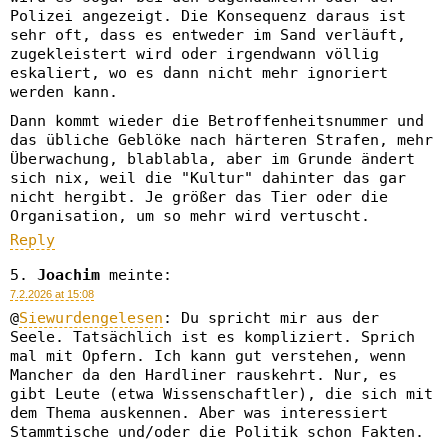
Polizei angezeigt. Die Konsequenz daraus ist
sehr oft, dass es entweder im Sand verläuft,
zugekleistert wird oder irgendwann völlig
eskaliert, wo es dann nicht mehr ignoriert
werden kann.
Dann kommt wieder die Betroffenheitsnummer und
das übliche Geblöke nach härteren Strafen, mehr
Überwachung, blablabla, aber im Grunde ändert
sich nix, weil die "Kultur" dahinter das gar
nicht hergibt. Je größer das Tier oder die
Organisation, um so mehr wird vertuscht.
Reply
Joachim
meinte:
7.2.2026 at 15:08
@
Siewurdengelesen
: Du spricht mir aus der
Seele. Tatsächlich ist es kompliziert. Sprich
mal mit Opfern. Ich kann gut verstehen, wenn
Mancher da den Hardliner rauskehrt. Nur, es
gibt Leute (etwa Wissenschaftler), die sich mit
dem Thema auskennen. Aber was interessiert
Stammtische und/oder die Politik schon Fakten.