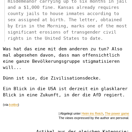
misdemeanor carrying up to six months in jail
and a $1,000 fine. Kansas already requires
county jails to house inmates according to
sex assigned at birth. The letter, obtained
by Erin in the Morning, marks one of the most
significant erosions of transgender civil
rights in the United States to date.
Was hat das eine mit dem anderen zu tun? Also
mal abgesehen davon, dass man offensichtlich
eine ganze Bevölkerungsgruppe stigmatisieren
will...
Dünn ist sie, die Zivilisationsdecke.
Ein Blick in die USA ist derzeit ein glasklarer
Blick in eine Zukunft, in der die AfD regiert.
(via
kottke
)
| Abgelegt unter
Heim ins Reich
,
The power game
The views expressed by the author are personal.
Artikel aus der gleichen Kategorie: