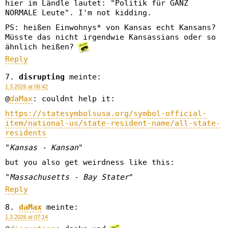
hier im Ländle lautet: "Politik für GANZ
NORMALE Leute". I'm not kidding.
PS: heißen Einwohnys* von Kansas echt Kansans?
Müsste das nicht irgendwie Kansassians oder so
ähnlich heißen?
Reply
disrupting
meinte:
1.3.2026 at 06:42
@
daMax
: couldnt help it:
https://statesymbolsusa.org/symbol-official-
item/national-us/state-resident-name/all-state-
residents
"
Kansas - Kansan
"
but you also get weirdness like this:
"
Massachusetts - Bay Stater
"
Reply
daMax
meinte:
1.3.2026 at 07:14