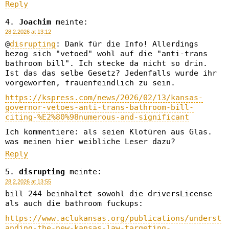
Reply
Joachim
meinte:
28.2.2026 at 13:12
@
disrupting
: Dank für die Info! Allerdings
bezog sich "vetoed" wohl auf die "anti-trans
bathroom bill". Ich stecke da nicht so drin.
Ist das das selbe Gesetz? Jedenfalls wurde ihr
vorgeworfen, frauenfeindlich zu sein.
https://kspress.com/news/2026/02/13/kansas-
governor-vetoes-anti-trans-bathroom-bill-
citing-%E2%80%98numerous-and-significant
Ich kommentiere: als seien Klotüren aus Glas.
was meinen hier weibliche Leser dazu?
Reply
disrupting
meinte:
28.2.2026 at 13:55
bill 244 beinhaltet sowohl die driversLicense
als auch die bathroom fuckups:
https://www.aclukansas.org/publications/underst
anding-the-new-kansas-law-targeting-