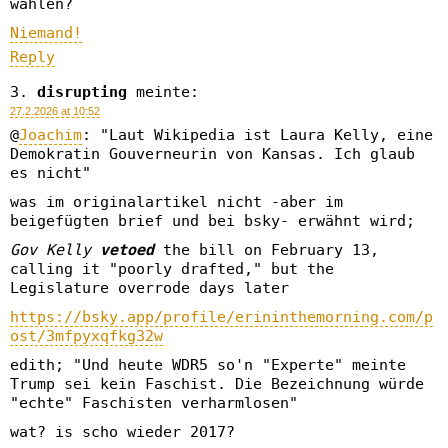
wählen?
Niemand!
Reply
disrupting
meinte:
27.2.2026 at 10:52
@
Joachim
: "Laut Wikipedia ist Laura Kelly, eine
Demokratin Gouverneurin von Kansas. Ich glaub
es nicht"
was im originalartikel nicht -aber im
beigefügten brief und bei bsky- erwähnt wird;
Gov Kelly
vetoed
the bill on February 13,
calling it "poorly drafted," but the
Legislature overrode days later
https://bsky.app/profile/erininthemorning.com/p
ost/3mfpyxqfkg32w
edith; "Und heute WDR5 so'n "Experte" meinte
Trump sei kein Faschist. Die Bezeichnung würde
"echte" Faschisten verharmlosen"
wat? is scho wieder 2017?