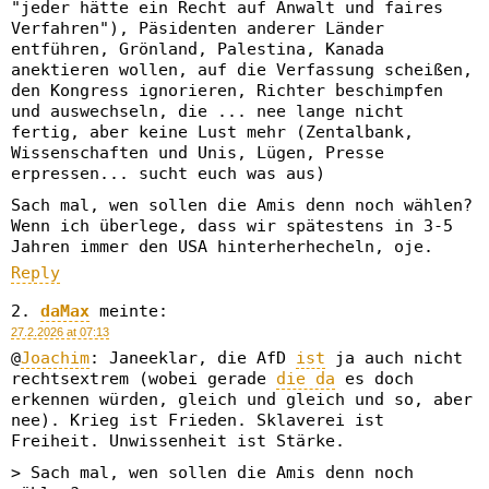
"jeder hätte ein Recht auf Anwalt und faires
Verfahren"), Päsidenten anderer Länder
entführen, Grönland, Palestina, Kanada
anektieren wollen, auf die Verfassung scheißen,
den Kongress ignorieren, Richter beschimpfen
und auswechseln, die ... nee lange nicht
fertig, aber keine Lust mehr (Zentalbank,
Wissenschaften und Unis, Lügen, Presse
erpressen... sucht euch was aus)
Sach mal, wen sollen die Amis denn noch wählen?
Wenn ich überlege, dass wir spätestens in 3-5
Jahren immer den USA hinterherhecheln, oje.
Reply
daMax
meinte:
27.2.2026 at 07:13
@
Joachim
: Janeeklar, die AfD
ist
ja auch nicht
rechtsextrem (wobei gerade
die da
es doch
erkennen würden, gleich und gleich und so, aber
nee). Krieg ist Frieden. Sklaverei ist
Freiheit. Unwissenheit ist Stärke.
> Sach mal, wen sollen die Amis denn noch