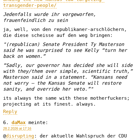
transgender-people/
Jedenfalls wurde ihr vorgeworfen,
frauenfeindlich zu sein
ja, well, von den republikaner-arschlöchern,
die diese scheisse auf den weg bringen:
"(republican) Senate President Ty Masterson
said he was surprised to see Kelly “turn her
back on women.”
“Sadly, our governor has decided she will side
with they/them over simple, scientific truth,”
Masterson said in a statement. “Kansans need
not worry — the Kansas Senate will restore
sanity, and override her veto.”"
its always the same with these motherfuckers;
projecting at its finest. always.
Reply
daMax
meinte:
28.2.2026 at 17:16
@
disrupting
: der aktuelle Wahlspruch der CDU