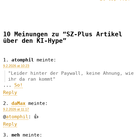
10 Meinungen zu “SZ-Plus Artikel
über den KI-Hype”
atomphil
meinte:
9.2.2026 at 10:23
Leider hinter der Paywall, keine Ahnung, wie
ihr da ran kommt
...
So!
Reply
daMax
meinte:
9.2.2026 at 11:17
@
atomphil
: 👍
Reply
meh
meinte: