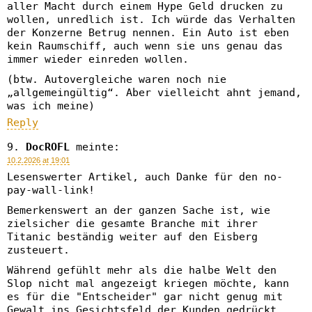
aller Macht durch einem Hype Geld drucken zu
wollen, unredlich ist. Ich würde das Verhalten
der Konzerne Betrug nennen. Ein Auto ist eben
kein Raumschiff, auch wenn sie uns genau das
immer wieder einreden wollen.
(btw. Autovergleiche waren noch nie
„allgemeingültig“. Aber vielleicht ahnt jemand,
was ich meine)
Reply
DocROFL
meinte:
10.2.2026 at 19:01
Lesenswerter Artikel, auch Danke für den no-
pay-wall-link!
Bemerkenswert an der ganzen Sache ist, wie
zielsicher die gesamte Branche mit ihrer
Titanic beständig weiter auf den Eisberg
zusteuert.
Während gefühlt mehr als die halbe Welt den
Slop nicht mal angezeigt kriegen möchte, kann
es für die "Entscheider" gar nicht genug mit
Gewalt ins Gesichtsfeld der Kunden gedrückt