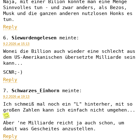
Naja, mit einer Bilion könnte man eine Menge
Sinnvolles tun - und zwar anders, als Bezos,
Musk und die ganzen anderen nutzlosen Honks es
tun.
Reply
Siewurdengelesen
meinte:
9.2.2026 at 15:13
Wonei die Billion auch wieder eine schlecht aus
dem US-Amerikanischen übersetzte Milliarde sein
kann...
SCNR;-)
Reply
Schwarzes_Einhorn
meinte:
9.2.2026 at 19:13
Ich schmeiß mal noch ein "L" hinterher, mit so
großen Zahlen kann ich einfach nicht umgehen...
Aber 'ne Milliarde reicht ja auch schon, um
damit was Gescheites anzustellen.
Reply