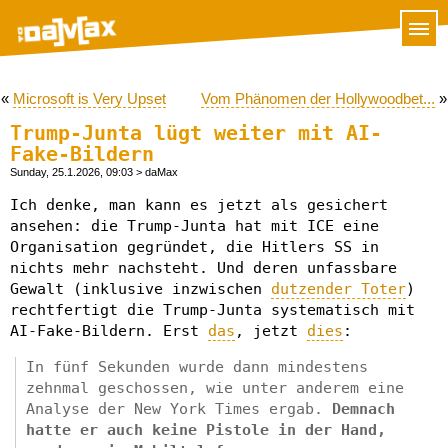
«
Microsoft is Very Upset
Vom Phänomen der Hollywoodbet...
»
Trump-Junta lügt weiter mit AI-
Fake-Bildern
Sunday, 25.1.2026, 09:03
> daMax
Ich denke, man kann es jetzt als gesichert
ansehen: die Trump-Junta hat mit ICE eine
Organisation gegründet, die Hitlers SS in
nichts mehr nachsteht. Und deren unfassbare
Gewalt (inklusive inzwischen
dutzender Toter
)
rechtfertigt die Trump-Junta systematisch mit
AI-Fake-Bildern. Erst
das
, jetzt
dies
:
In fünf Sekunden wurde dann mindestens
zehnmal geschossen, wie unter anderem eine
Analyse der New York Times ergab.
Demnach
hatte er auch keine Pistole in der Hand,