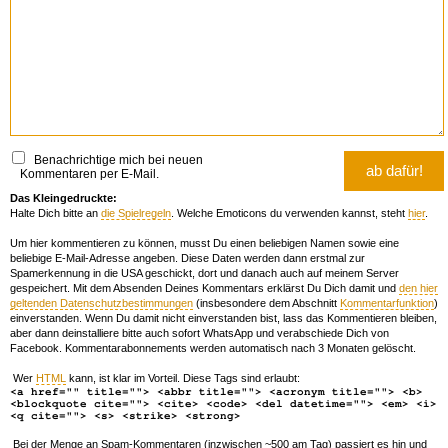
Benachrichtige mich bei neuen
Kommentaren per E-Mail.
Das Kleingedruckte:
Halte Dich bitte an
die Spielregeln
. Welche Emoticons du verwenden kannst, steht
hier
.
Um hier kommentieren zu können, musst Du einen beliebigen Namen sowie eine
beliebige E-Mail-Adresse angeben. Diese Daten werden dann erstmal zur
Spamerkennung in die USA geschickt, dort und danach auch auf meinem Server
gespeichert. Mit dem Absenden Deines Kommentars erklärst Du Dich damit und
den hier
geltenden Datenschutzbestimmungen
(insbesondere dem Abschnitt
Kommentarfunktion
)
einverstanden. Wenn Du damit nicht einverstanden bist, lass das Kommentieren bleiben,
aber dann deinstalliere bitte auch sofort WhatsApp und verabschiede Dich von
Facebook. Kommentarabonnements werden automatisch nach 3 Monaten gelöscht.
Wer
HTML
kann, ist klar im Vorteil. Diese Tags sind erlaubt:
<a href="" title=""> <abbr title=""> <acronym title=""> <b>
<blockquote cite=""> <cite> <code> <del datetime=""> <em> <i>
<q cite=""> <s> <strike> <strong>
Bei der Menge an Spam-Kommentaren (inzwischen ~500 am Tag) passiert es hin und