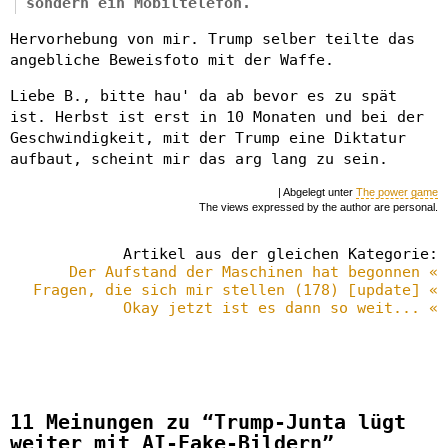
sondern ein Mobiltelefon.
Hervorhebung von mir. Trump selber teilte das
angebliche Beweisfoto mit der Waffe.
Liebe B., bitte hau' da ab bevor es zu spät
ist. Herbst ist erst in 10 Monaten und bei der
Geschwindigkeit, mit der Trump eine Diktatur
aufbaut, scheint mir das arg lang zu sein.
| Abgelegt unter
The power game
The views expressed by the author are personal.
Artikel aus der gleichen Kategorie:
Der Aufstand der Maschinen hat begonnen «
Fragen, die sich mir stellen (178) [update] «
Okay jetzt ist es dann so weit... «
11 Meinungen zu “Trump-Junta lügt
weiter mit AI-Fake-Bildern”