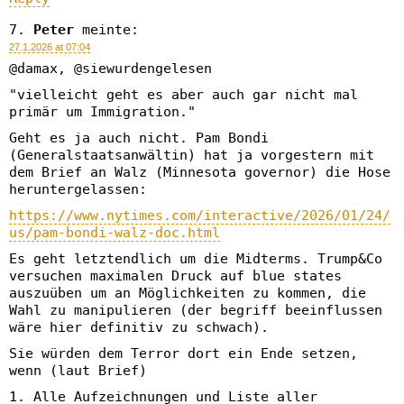
Peter
meinte:
27.1.2026 at 07:04
@damax, @siewurdengelesen
"vielleicht geht es aber auch gar nicht mal
primär um Immigration."
Geht es ja auch nicht. Pam Bondi
(Generalstaatsanwältin) hat ja vorgestern mit
dem Brief an Walz (Minnesota governor) die Hose
heruntergelassen:
https://www.nytimes.com/interactive/2026/01/24/
us/pam-bondi-walz-doc.html
Es geht letztendlich um die Midterms. Trump&Co
versuchen maximalen Druck auf blue states
auszuüben um an Möglichkeiten zu kommen, die
Wahl zu manipulieren (der begriff beeinflussen
wäre hier definitiv zu schwach).
Sie würden dem Terror dort ein Ende setzen,
wenn (laut Brief)
1. Alle Aufzeichnungen und Liste aller