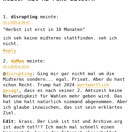
disrupting
meinte:
25.1.2026 at 09:42
"Herbst ist erst in 10 Monaten"
ich seh keine midterms stattfinden. seh ich
nicht.
Reply
daMax
meinte:
25.1.2026 at 10:51
@
disrupting
: Ging mir gar nicht mal um die
Midterms sondern... egal. Privat. Aber du hast
schon Recht. Trump hat 2024
wortwörtlich
gesagt
, dass es nach seiner 2. Amtszeit keine
Notwendigkeit für Wahlen mehr geben wird. Das
hat ihm halt natürlich niemand abgenommen. Aber
ich glaube inzwischen, das ist sein erklärtes
Ziel.
Edit
: krass. Der Link ist tot und Archive.org
ist
auch
tot?!? Ich mach mal schnell einen