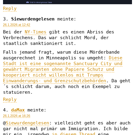
Reply
Siewurdengelesen
meinte:
26.1.2026 at 12:42
Bei der
NY-Times
gibt es einen Abriss des
Verbrechens. Das war schlicht Mord, der
staatlich sanktioniert ist.
Falls jemand fragt, warum diese Mörderbande
ausgerechnet in Minneapolis su umgeht:
Diese
Stadt ist eine sogenannte Sanctuary City und
gewährt Migranten ohne Papiere Schutz und
kooperiert nicht willenlos mit Trumps
Einwanderungs- und Grenzschutzbehörden
. Da geht
´s schlicht darum, auch noch ein Exempel zu
statuieren.
Reply
daMax
meinte:
26.1.2026 at 16:26
@
Siewurdengelesen
: vielleicht geht es aber auch
gar nicht mal primär um Immigration. Ich bilde
mir ein, irgendwo
in diesem Thread
eine