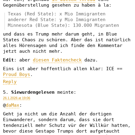
Gegenüberstellung gesehen zu haben à la:
Texas (Red State): x Mio Immigranten
anderer Red State: y Mio Immigranten
Minnesota (Blue State): 130.000 Migranten
und dass es Trump mehr darum geht, in Blue
States Chaos zu schüren. Aber das ist natürlich
alles Hörensagen und ich finde den Kommentar
jetzt auch nicht mehr.
Edit
: aber
diesen Faktencheck
dazu.
Eins ist aber hoffentlich allen klar: ICE ==
Proud Boys
.
Reply
Siewurdengelesen
meinte:
26.1.2026 at 19:06
@
daMax
:
Geht ja nicht um die Anzahl der dortigen
Einwanderer, sondern darum, dass sie dort
tendenziell mehr Schutz vür der Willkür hatten,
bevor diese Gestapo Trumps dort aufgetaucht