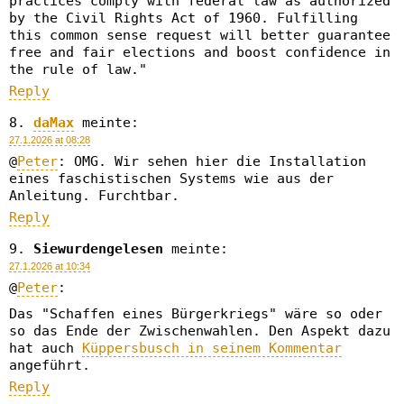
practices comply with federal law as authorized
by the Civil Rights Act of 1960. Fulfilling
this common sense request will better guarantee
free and fair elections and boost confidence in
the rule of law."
Reply
daMax
meinte:
27.1.2026 at 08:28
@
Peter
: OMG. Wir sehen hier die Installation
eines faschistischen Systems wie aus der
Anleitung. Furchtbar.
Reply
Siewurdengelesen
meinte:
27.1.2026 at 10:34
@
Peter
:
Das "Schaffen eines Bürgerkriegs" wäre so oder
so das Ende der Zwischenwahlen. Den Aspekt dazu
hat auch
Küppersbusch in seinem Kommentar
angeführt.
Reply