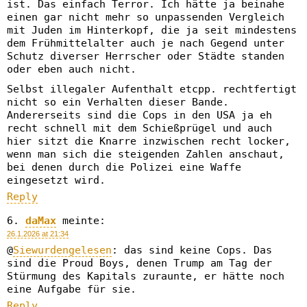
ist. Das einfach Terror. Ich hätte ja beinahe
einen gar nicht mehr so unpassenden Vergleich
mit Juden im Hinterkopf, die ja seit mindestens
dem Frühmittelalter auch je nach Gegend unter
Schutz diverser Herrscher oder Städte standen
oder eben auch nicht.
Selbst illegaler Aufenthalt etcpp. rechtfertigt
nicht so ein Verhalten dieser Bande.
Andererseits sind die Cops in den USA ja eh
recht schnell mit dem Schießprügel und auch
hier sitzt die Knarre inzwischen recht locker,
wenn man sich die steigenden Zahlen anschaut,
bei denen durch die Polizei eine Waffe
eingesetzt wird.
Reply
daMax
meinte:
26.1.2026 at 21:34
@
Siewurdengelesen
: das sind keine Cops. Das
sind die Proud Boys, denen Trump am Tag der
Stürmung des Kapitals zuraunte, er hätte noch
eine Aufgabe für sie.
Reply