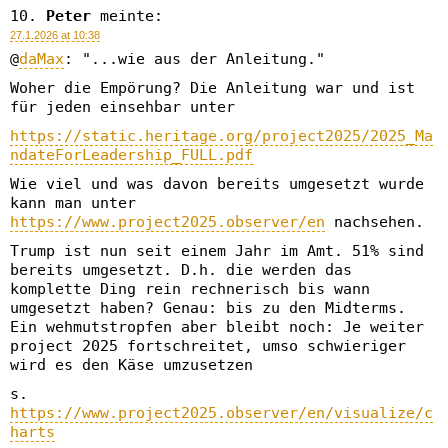
Peter
meinte:
27.1.2026 at 10:38
@
daMax
: "...wie aus der Anleitung."
Woher die Empörung? Die Anleitung war und ist
für jeden einsehbar unter
https://static.heritage.org/project2025/2025_Ma
ndateForLeadership_FULL.pdf
Wie viel und was davon bereits umgesetzt wurde
kann man unter
https://www.project2025.observer/en
nachsehen.
Trump ist nun seit einem Jahr im Amt. 51% sind
bereits umgesetzt. D.h. die werden das
komplette Ding rein rechnerisch bis wann
umgesetzt haben? Genau: bis zu den Midterms.
Ein wehmutstropfen aber bleibt noch: Je weiter
project 2025 fortschreitet, umso schwieriger
wird es den Käse umzusetzen
s.
https://www.project2025.observer/en/visualize/c
harts