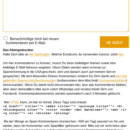
Benachrichtige mich bei neuen
Kommentaren per E-Mail.
Das Kleingedruckte:
Halte Dich bitte an
die Spielregeln
. Welche Emoticons du verwenden kannst, steht
hier
.
Um hier kommentieren zu können, musst Du einen beliebigen Namen sowie eine
beliebige E-Mail-Adresse angeben. Diese Daten werden dann erstmal zur
Spamerkennung in die USA geschickt, dort und danach auch auf meinem Server
gespeichert. Mit dem Absenden Deines Kommentars erklärst Du Dich damit und
den hier
geltenden Datenschutzbestimmungen
(insbesondere dem Abschnitt
Kommentarfunktion
)
einverstanden. Wenn Du damit nicht einverstanden bist, lass das Kommentieren bleiben,
aber dann deinstalliere bitte auch sofort WhatsApp und verabschiede Dich von
Facebook. Kommentarabonnements werden automatisch nach 3 Monaten gelöscht.
Wer
HTML
kann, ist klar im Vorteil. Diese Tags sind erlaubt:
<a href="" title=""> <abbr title=""> <acronym title=""> <b>
<blockquote cite=""> <cite> <code> <del datetime=""> <em> <i>
<q cite=""> <s> <strike> <strong>
Bei der Menge an Spam-Kommentaren (inzwischen ~500 am Tag) passiert es hin und
wieder, dass ein Kommentar vom Spamfilter gefressen wird. Bitte sei mir nicht böse aber