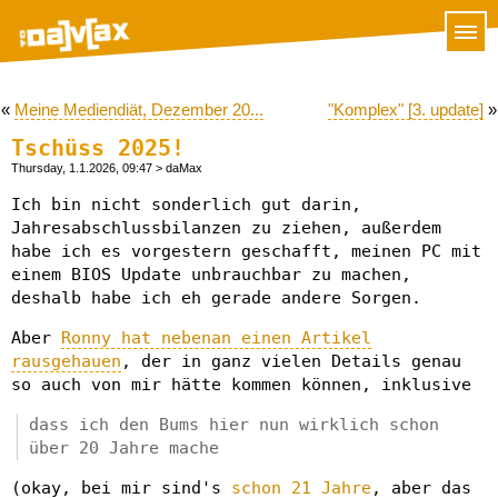
«
Meine Mediendiät, Dezember 20...
"Komplex" [3. update]
»
Tschüss 2025!
Thursday, 1.1.2026, 09:47
> daMax
Ich bin nicht sonderlich gut darin,
Jahresabschlussbilanzen zu ziehen, außerdem
habe ich es vorgestern geschafft, meinen PC mit
einem BIOS Update unbrauchbar zu machen,
deshalb habe ich eh gerade andere Sorgen.
Aber
Ronny hat nebenan einen Artikel
rausgehauen
, der in ganz vielen Details genau
so auch von mir hätte kommen können, inklusive
dass ich den Bums hier nun wirklich schon
über 20 Jahre mache
(okay, bei mir sind's
schon 21 Jahre
, aber das