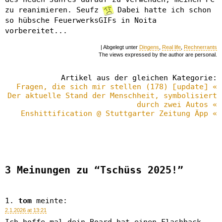
zu reanimieren. Seufz
Dabei hatte ich schon
so hübsche FeuerwerksGIFs in Noita
vorbereitet...
| Abgelegt unter
Dingens
,
Real life
,
Rechnerrants
The views expressed by the author are personal.
Artikel aus der gleichen Kategorie:
Fragen, die sich mir stellen (178) [update] «
Der aktuelle Stand der Menschheit, symbolisiert
durch zwei Autos «
Enshittification @ Stuttgarter Zeitung Äpp «
3 Meinungen zu “Tschüss 2025!”
tom
meinte:
2.1.2026 at 13:21