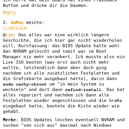
Ich hoffe mal dein Board hat einen Flashback
Button und drücke dir die Daumen.
Reply
daMax
meinte:
2.1.2026 at 16:40
@
tom
: Das alles war eine wirklich längere
Geschichte, die ich hier gar nicht wiederholen
will. Kurzfassung: das BIOS Update hatte wohl
das NVRAM gelöscht und somit war im Boot
Manager nix mehr verankert. Ich musste also ein
Live ISO booten (was erst auch nicht mehr
wollte, letztendlich dann aber doch ging
nachdem ich alle zusätzlichen Festplatten und
die Grafikkarte ausgebaut hatte), darin dann
um "in mein System zu
sudo cachy-chroot
wechseln" und dort dann
. Das hat
refind-install
alles repariert und nachdem ich dann alle
Festplatten wieder angeschlossen und die GraKa
eingebaut hatte, bootete die Kiste wieder wie
gehabt.
Merke
: BIOS Updates löschen eventuell NVRAM und
suchen "von sich aus" maximal nach Windows