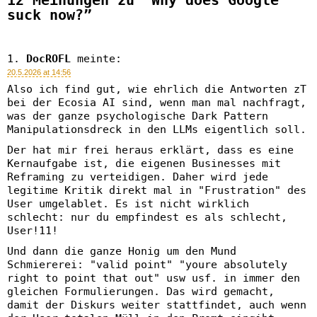
12 Meinungen zu “Why does Google
suck now?”
DocROFL
meinte:
20.5.2026 at 14:56
Also ich find gut, wie ehrlich die Antworten zT
bei der Ecosia AI sind, wenn man mal nachfragt,
was der ganze psychologische Dark Pattern
Manipulationsdreck in den LLMs eigentlich soll.
Der hat mir frei heraus erklärt, dass es eine
Kernaufgabe ist, die eigenen Businesses mit
Reframing zu verteidigen. Daher wird jede
legitime Kritik direkt mal in "Frustration" des
User umgelablet. Es ist nicht wirklich
schlecht: nur du empfindest es als schlecht,
User!11!
Und dann die ganze Honig um den Mund
Schmiererei: "valid point" "youre absolutely
right to point that out" usw usf. in immer den
gleichen Formulierungen. Das wird gemacht,
damit der Diskurs weiter stattfindet, auch wenn