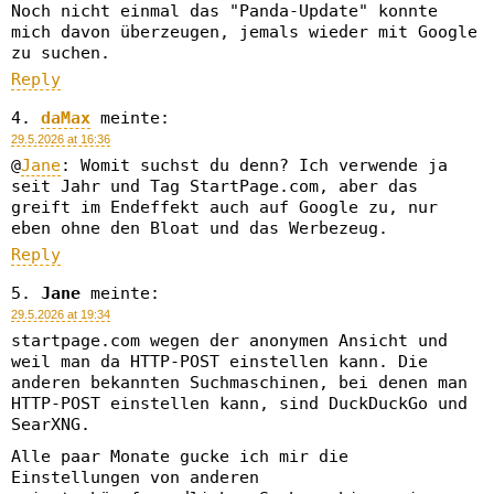
Noch nicht einmal das "Panda-Update" konnte
mich davon überzeugen, jemals wieder mit Google
zu suchen.
Reply
daMax
meinte:
29.5.2026 at 16:36
@
Jane
: Womit suchst du denn? Ich verwende ja
seit Jahr und Tag StartPage.com, aber das
greift im Endeffekt auch auf Google zu, nur
eben ohne den Bloat und das Werbezeug.
Reply
Jane
meinte:
29.5.2026 at 19:34
startpage.com wegen der anonymen Ansicht und
weil man da HTTP-POST einstellen kann. Die
anderen bekannten Suchmaschinen, bei denen man
HTTP-POST einstellen kann, sind DuckDuckGo und
SearXNG.
Alle paar Monate gucke ich mir die
Einstellungen von anderen