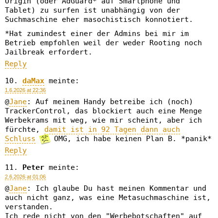
Origin (oder AdGuard* auf Smartphone und
Tablet) zu surfen ist unabhängig von der
Suchmaschine eher masochistisch konnotiert.
*Hat zumindest einer der Admins bei mir im
Betrieb empfohlen weil der weder Rooting noch
Jailbreak erfordert.
Reply
daMax
meinte:
1.6.2026 at 22:36
@
Jane
: Auf meinem Handy betreibe ich (noch)
TrackerControl, das blockiert auch eine Menge
Werbekrams mit weg, wie mir scheint, aber ich
fürchte,
damit ist in 92 Tagen dann auch
Schluss
OMG, ich habe keinen Plan B. *panik*
Reply
Peter
meinte:
2.6.2026 at 01:06
@
Jane
: Ich glaube Du hast meinen Kommentar und
auch nicht ganz, was eine Metasuchmaschine ist,
verstanden.
Ich rede nicht von den "Werbebotschaften" auf