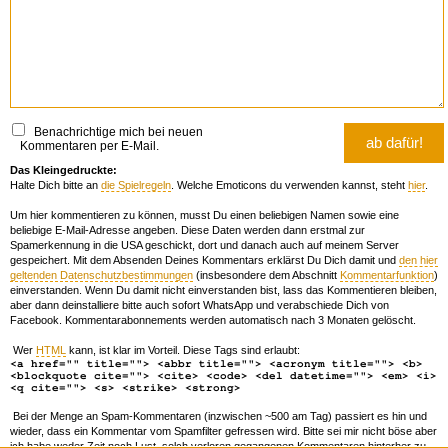
Benachrichtige mich bei neuen
Kommentaren per E-Mail.
Das Kleingedruckte:
Halte Dich bitte an
die Spielregeln
. Welche Emoticons du verwenden kannst, steht
hier
.
Um hier kommentieren zu können, musst Du einen beliebigen Namen sowie eine
beliebige E-Mail-Adresse angeben. Diese Daten werden dann erstmal zur
Spamerkennung in die USA geschickt, dort und danach auch auf meinem Server
gespeichert. Mit dem Absenden Deines Kommentars erklärst Du Dich damit und
den hier
geltenden Datenschutzbestimmungen
(insbesondere dem Abschnitt
Kommentarfunktion
)
einverstanden. Wenn Du damit nicht einverstanden bist, lass das Kommentieren bleiben,
aber dann deinstalliere bitte auch sofort WhatsApp und verabschiede Dich von
Facebook. Kommentarabonnements werden automatisch nach 3 Monaten gelöscht.
Wer
HTML
kann, ist klar im Vorteil. Diese Tags sind erlaubt:
<a href="" title=""> <abbr title=""> <acronym title=""> <b>
<blockquote cite=""> <cite> <code> <del datetime=""> <em> <i>
<q cite=""> <s> <strike> <strong>
Bei der Menge an Spam-Kommentaren (inzwischen ~500 am Tag) passiert es hin und
wieder, dass ein Kommentar vom Spamfilter gefressen wird. Bitte sei mir nicht böse aber
ich habe weder Zeit noch Lust, solch verloren gegangenen Kommentaren hinterher zu