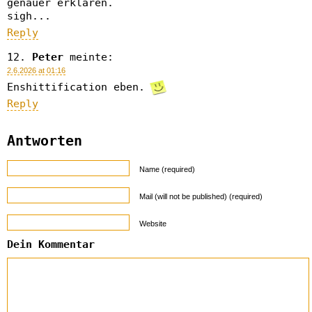
genauer erklären.
sigh...
Reply
Peter
meinte:
2.6.2026 at 01:16
Enshittification eben.
Reply
Antworten
Name (required)
Mail (will not be published) (required)
Website
Dein Kommentar