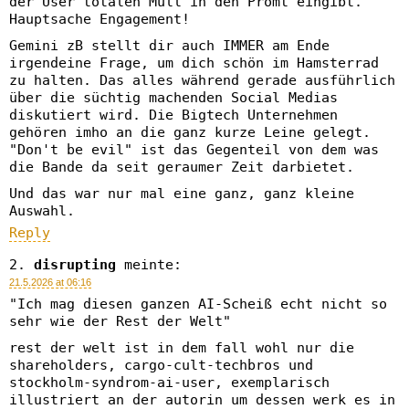
der User totalen Müll in den Promt eingibt.
Hauptsache Engagement!
Gemini zB stellt dir auch IMMER am Ende
irgendeine Frage, um dich schön im Hamsterrad
zu halten. Das alles während gerade ausführlich
über die süchtig machenden Social Medias
diskutiert wird. Die Bigtech Unternehmen
gehören imho an die ganz kurze Leine gelegt.
"Don't be evil" ist das Gegenteil von dem was
die Bande da seit geraumer Zeit darbietet.
Und das war nur mal eine ganz, ganz kleine
Auswahl.
Reply
disrupting
meinte:
21.5.2026 at 06:16
"Ich mag diesen ganzen AI-Scheiß echt nicht so
sehr wie der Rest der Welt"
rest der welt ist in dem fall wohl nur die
shareholders, cargo-cult-techbros und
stockholm-syndrom-ai-user, exemplarisch
illustriert an der autorin um dessen werk es in