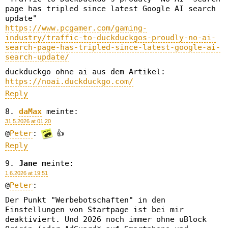
page has tripled since latest Google AI search
update"
https://www.pcgamer.com/gaming-
industry/traffic-to-duckduckgos-proudly-no-ai-
search-page-has-tripled-since-latest-google-ai-
search-update/
duckduckgo ohne ai aus dem Artikel:
https://noai.duckduckgo.com/
Reply
daMax
meinte:
31.5.2026 at 01:20
@
Peter
:
👍
Reply
Jane
meinte:
1.6.2026 at 19:51
@
Peter
:
Der Punkt "Werbebotschaften" in den
Einstellungen von Startpage ist bei mir
deaktiviert. Und 2026 noch immer ohne uBlock