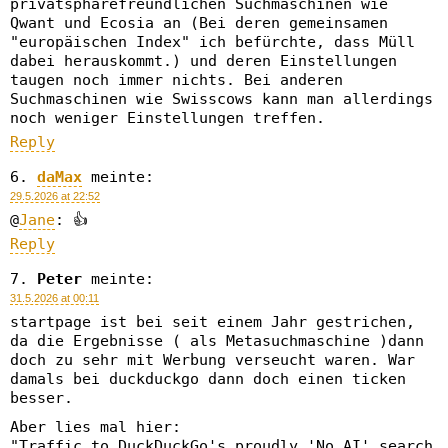
privatsphärefreundlichen Suchmaschinen wie
Qwant und Ecosia an (Bei deren gemeinsamen
"europäischen Index" ich befürchte, dass Müll
dabei herauskommt.) und deren Einstellungen
taugen noch immer nichts. Bei anderen
Suchmaschinen wie Swisscows kann man allerdings
noch weniger Einstellungen treffen.
Reply
daMax
meinte:
29.5.2026 at 22:52
@
Jane
: 👍
Reply
Peter
meinte:
31.5.2026 at 00:11
startpage ist bei seit einem Jahr gestrichen,
da die Ergebnisse ( als Metasuchmaschine )dann
doch zu sehr mit Werbung verseucht waren. War
damals bei duckduckgo dann doch einen ticken
besser.
Aber lies mal hier:
"Traffic to DuckDuckGo's proudly 'No AI' search