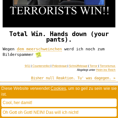
Total Win. Hands down (your
pants).
Wegen
dem meerschweinchen
werd ich noch zum
Bilderspammer
9/11
|
Counterstrike
|
Polizeistaat
|
Schnüffelstaat
|
Terror
|
Terrorismus
Abgelegt unter
Heim ins Reich
Bisher null Reaktion. Tu' was dagegen. »
Diese Website verwendet
Cookies
, um so geil zu sein wie sie
Willkommen in der Scrollwüste
ist.
todamax rennt auf
wordpress
und schreibt in
dejavu mono book
(mit minimalen anpassungen in oberlängen und kerning)
Cool, her damit!
* daMax
entgendert nach Hermes Phettberg
.
Oh Gott oh Gott! NEIN! Das will ich nicht!