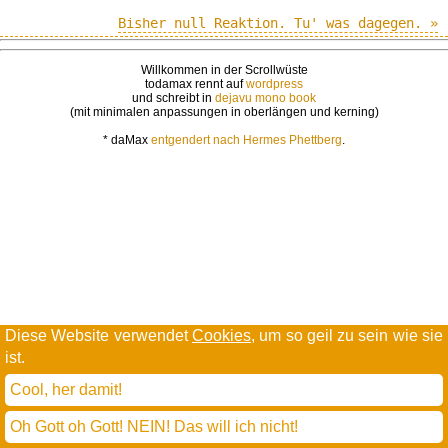
Bisher null Reaktion. Tu' was dagegen. »
Willkommen in der Scrollwüste
todamax rennt auf
wordpress
und schreibt in
dejavu mono book
(mit minimalen anpassungen in oberlängen und kerning)
* daMax
entgendert nach Hermes Phettberg
.
Diese Website verwendet
Cookies
, um so geil zu sein wie sie
ist.
Cool, her damit!
Oh Gott oh Gott! NEIN! Das will ich nicht!