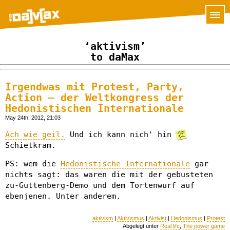
‘aktivism’
to daMax
Irgendwas mit Protest, Party,
Action – der Weltkongress der
Hedonistischen Internationale
May 24th, 2012, 21:03
Ach wie geil.
Und ich kann nich' hin
Schietkram.
PS: wem die
Hedonistische Internationale
gar
nichts sagt: das waren die mit der gebusteten
zu-Guttenberg-Demo und dem Tortenwurf auf
ebenjenen. Unter anderem.
aktivism
|
Aktivismus
|
Aktivist
|
Hedonismus
|
Protest
Abgelegt unter
Real life
,
The power game