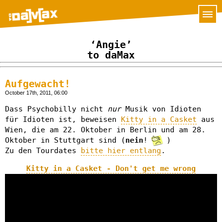
‘Angie’
to daMax
Aufgewacht!
October 17th, 2011, 06:00
Dass Psychobilly nicht
nur
Musik von Idioten
für Idioten ist, beweisen
Kitty in a Casket
aus
Wien, die am 22. Oktober in Berlin und am 28.
Oktober in Stuttgart sind (
nein
!
)
Zu den Tourdates
bitte hier entlang
.
Kitty in a Casket - Don't get me wrong