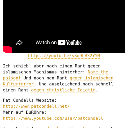
https://youtu.be/s3u9LB32YYM
Ich schieb' aber noch einen Rant gegen
islamischen Machismus hinterher:
Name the
poison!
Und noch nen Rant
gegen islamischen
Kulturterror
. Und ausgleichend noch schnell
einen Rant
gegen christliche Idiotie
.
Pat Condells Website:
http://www.patcondell.net/
Mehr auf DuRöhre:
https://www.youtube.com/user/patcondell