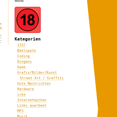
Woche.
re
ng
»
Kategorien
1337
Bekloppte
Coding
Dingens
Geek
Grafix/Bilder/Kunst
Street Art / Graffiti
Gute Nachrichten
Hardware
icke
Internetmythen
Links querbeet
MP3
Musik