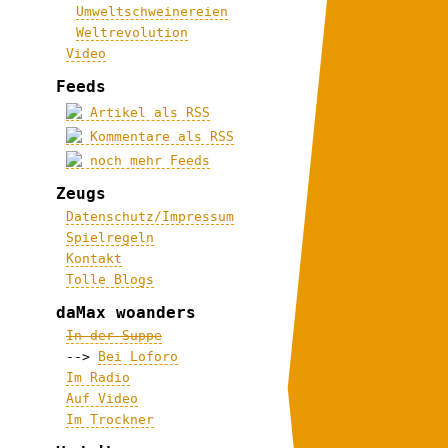
Umweltschweinereien
Weltrevolution
Video
Feeds
Artikel als RSS
Kommentare als RSS
noch mehr Feeds
Zeugs
Datenschutz/Impressum
Spielregeln
Kontakt
Tolle Blogs
daMax woanders
In der Suppe
-->
Bei Loforo
Im Radio
Auf Video
Im Trockner