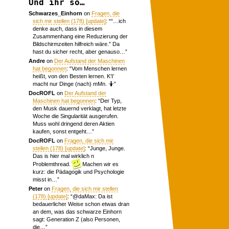
Und ihr so…
Schwarzes_Einhorn
on
Fragen, die
sich mir stellen (178) [update]
: “
“…ich
denke auch, dass in diesem
Zusammenhang eine Reduzierung der
Bildschirmzeiten hilfreich wäre.” Da
hast du sicher recht, aber genauso…
”
Andre
on
Der Aufstand der Maschinen
hat begonnen
: “
Vom Menschen lernen
heißt, von den Besten lernen. K’I’
macht nur Dinge (nach) mMn. 🤷
”
DocROFL
on
Der Aufstand der
Maschinen hat begonnen
: “
Der Typ,
den Musk dauernd verklagt, hat letzte
Woche die Singularität ausgerufen.
Muss wohl dringend deren Aktien
kaufen, sonst entgeht…
”
DocROFL
on
Fragen, die sich mir
stellen (178) [update]
: “
Junge, Junge.
Das is hier mal wirklich n
Problemthread.
Machen wir es
kurz: die Pädagogik und Psychologie
misst in…
”
Peter
on
Fragen, die sich mir stellen
(178) [update]
: “
@daMax: Da ist
bedauerlicher Weise schon etwas dran
an dem, was das schwarze Einhorn
sagt: Generation Z (also Personen,
die…
”