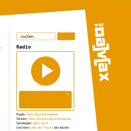
Radio
Radio:
https://laut.fm/todamax
Stream:
https://stream.laut.fm/todamax
Sendeplan:
gibt's auch
Und eine
Liste der Tracks
der letzten