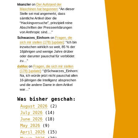
kkanzler
on
Der Aufstand der
Maschinen hat begonnen
: “
An dieser
Stelle sei mal angemerkt, dass
sämtliche Artikel über die
“Hackingversuche”, prinzipiell reine
Abschriften der Presseerklärungen
von Anthropic sind.…
”
Schwarzes_Einhorn
on
Fragen, die
sich mir stellen (178) [update]
: “
Ich bin
inzwischen wirklich so weit, 85 % der
16jährigen und wenige Jahre drüber
oder darunter pauschal für verblödet
zu…
”
daMax
on
Fragen, die sich mir stellen
(178) [update]
: “
@Schwarzes_Einhorn:
Na, ich würde jetzt nicht pauschal allen
16-jährigen die Intelligenz absprechen
und die andere Dame in dem Artikel
war…
”
Was bisher geschah:
August 2026
(2)
July 2026
(14)
June 2026
(18)
May 2026
(9)
April 2026
(15)