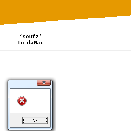
‘seufz’
to daMax