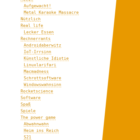
Aufgewacht!
Metal Karaoke Massacre
Nützlich
Real life
Lecker Essen
Rechnerrants
Androidaberwitz
IoT-Irrsinn
Künstliche Idiotie
Linuxlarifari
Macmadness
Schrottsoftware
Windowswahnsinn
Rocketscience
Software
Spaß
Spiele
The power game
Abwahnwahn
Heim ins Reich
S21