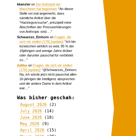
kkanzler
on
Der Aufstand der
Maschinen hat begonnen
: “
An dieser
Stelle sei mal angemerkt, dass
sämtliche Artikel über die
“Hackingversuche”, prinzipiell reine
Abschriften der Presseerklärungen
von Anthropic sind.…
”
Schwarzes_Einhorn
on
Fragen, die
sich mir stellen (178) [update]
: “
Ich bin
inzwischen wirklich so weit, 85 % der
16jährigen und wenige Jahre drüber
oder darunter pauschal für verblödet
zu…
”
daMax
on
Fragen, die sich mir stellen
(178) [update]
: “
@Schwarzes_Einhorn:
Na, ich würde jetzt nicht pauschal allen
16-jährigen die Intelligenz absprechen
und die andere Dame in dem Artikel
war…
”
Was bisher geschah:
August 2026
(2)
July 2026
(14)
June 2026
(18)
May 2026
(9)
April 2026
(15)