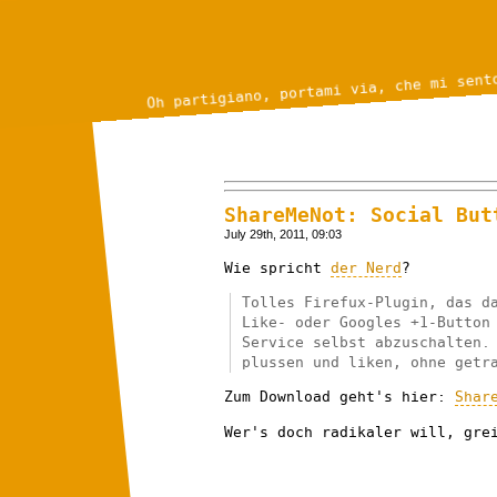
Oh partigiano, portami via, che mi sent
ShareMeNot: Social But
July 29th, 2011, 09:03
Wie spricht
der Nerd
?
Tolles Firefux-Plugin, das d
Like- oder Googles +1-Button
Service selbst abzuschalten.
plussen und liken, ohne getr
Zum Download geht's hier:
Shar
Wer's doch radikaler will, gre