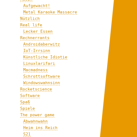
Aufgewacht!
Metal Karaoke Massacre
Nützlich
Real life
Lecker Essen
Rechnerrants
Androidaberwitz
IoT-Irrsinn
Künstliche Idiotie
Linuxlarifari
Macmadness
Schrottsoftware
Windowswahnsinn
Rocketscience
Software
Spaß
Spiele
The power game
Abwahnwahn
Heim ins Reich
S21