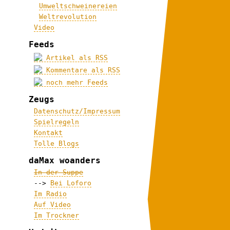
Umweltschweinereien
Weltrevolution
Video
Feeds
Artikel als RSS
Kommentare als RSS
noch mehr Feeds
Zeugs
Datenschutz/Impressum
Spielregeln
Kontakt
Tolle Blogs
daMax woanders
In der Suppe
-->
Bei Loforo
Im Radio
Auf Video
Im Trockner