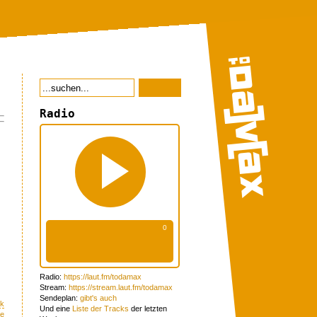
Radio
Radio:
https://laut.fm/todamax
Stream:
https://stream.laut.fm/todamax
Sendeplan:
gibt's auch
rk
Und eine
Liste der Tracks
der letzten
re