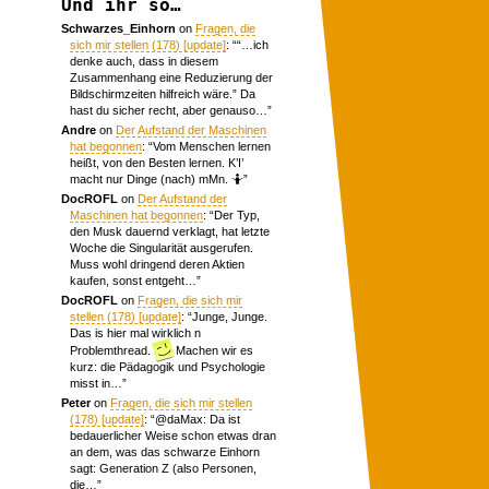
Und ihr so…
Schwarzes_Einhorn
on
Fragen, die
sich mir stellen (178) [update]
: “
“…ich
denke auch, dass in diesem
Zusammenhang eine Reduzierung der
Bildschirmzeiten hilfreich wäre.” Da
hast du sicher recht, aber genauso…
”
Andre
on
Der Aufstand der Maschinen
hat begonnen
: “
Vom Menschen lernen
heißt, von den Besten lernen. K’I’
macht nur Dinge (nach) mMn. 🤷
”
DocROFL
on
Der Aufstand der
Maschinen hat begonnen
: “
Der Typ,
den Musk dauernd verklagt, hat letzte
Woche die Singularität ausgerufen.
Muss wohl dringend deren Aktien
kaufen, sonst entgeht…
”
DocROFL
on
Fragen, die sich mir
stellen (178) [update]
: “
Junge, Junge.
Das is hier mal wirklich n
Problemthread.
Machen wir es
kurz: die Pädagogik und Psychologie
misst in…
”
Peter
on
Fragen, die sich mir stellen
(178) [update]
: “
@daMax: Da ist
bedauerlicher Weise schon etwas dran
an dem, was das schwarze Einhorn
sagt: Generation Z (also Personen,
die…
”