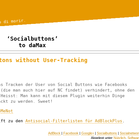
o di morir.
‘Socialbuttons’
to daMax
tons without User-Tracking
as Tracken der User von Social Buttons wie Facebooks
 (die man auch hier auf NC findet) verhindert, ohne den
 Heisst: Man kann mit diesem Plugin weiterhin Dinge
ackt zu werden. Sweet!
eMeNot
ift zu den
Antisocial-Filterlisten für AdBlockPlus
.
AdBlock
|
Facebook
|
Google+
|
Socialbuttons
|
Socialnetwo
Abgelegt unter
Nützlich
,
Softwa