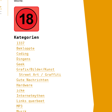
Woche.
»
Kategorien
1337
Bekloppte
Coding
Dingens
Geek
Grafix/Bilder/Kunst
Street Art / Graffiti
Gute Nachrichten
Hardware
icke
Internetmythen
Links querbeet
MP3
Musik