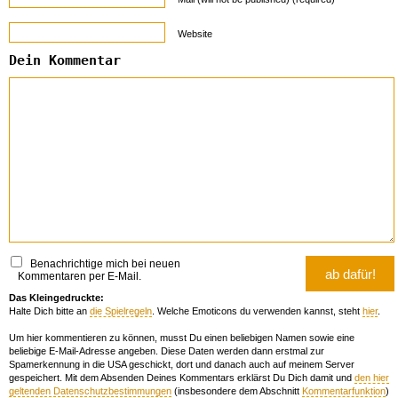
Website
Dein Kommentar
Benachrichtige mich bei neuen
Kommentaren per E-Mail.
Das Kleingedruckte:
Halte Dich bitte an
die Spielregeln
. Welche Emoticons du verwenden kannst, steht
hier
.
Um hier kommentieren zu können, musst Du einen beliebigen Namen sowie eine
beliebige E-Mail-Adresse angeben. Diese Daten werden dann erstmal zur
Spamerkennung in die USA geschickt, dort und danach auch auf meinem Server
gespeichert. Mit dem Absenden Deines Kommentars erklärst Du Dich damit und
den hier
geltenden Datenschutzbestimmungen
(insbesondere dem Abschnitt
Kommentarfunktion
)