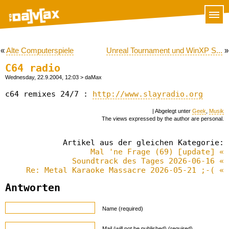
«
Alte Computerspiele
Unreal Tournament und WinXP S...
»
C64 radio
Wednesday, 22.9.2004, 12:03
> daMax
c64 remixes 24/7 :
http://www.slayradio.org
| Abgelegt unter
Geek
,
Musik
The views expressed by the author are personal.
Artikel aus der gleichen Kategorie:
Mal 'ne Frage (69) [update] «
Soundtrack des Tages 2026-06-16 «
Re: Metal Karaoke Massacre 2026-05-21 ;-( «
Antworten
Name (required)
Mail (will not be published) (required)