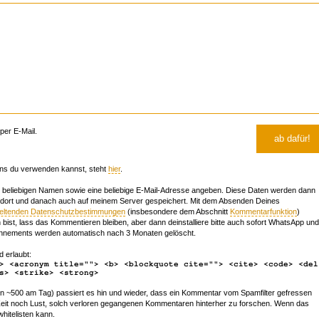
er E-Mail.
ns du verwenden kannst, steht
hier
.
beliebigen Namen sowie eine beliebige E-Mail-Adresse angeben. Diese Daten werden dann
 dort und danach auch auf meinem Server gespeichert. Mit dem Absenden Deines
geltenden Datenschutzbestimmungen
(insbesondere dem Abschnitt
Kommentarfunktion
)
bist, lass das Kommentieren bleiben, aber dann deinstalliere bitte auch sofort WhatsApp und
nements werden automatisch nach 3 Monaten gelöscht.
d erlaubt:
> <acronym title=""> <b> <blockquote cite=""> <cite> <code> <del
s> <strike> <strong>
~500 am Tag) passiert es hin und wieder, dass ein Kommentar vom Spamfilter gefressen
r Zeit noch Lust, solch verloren gegangenen Kommentaren hinterher zu forschen. Wenn das
whitelisten kann.