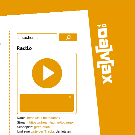
»
Radio
Radio:
https://laut.fm/todamax
Stream:
https://stream.laut.fm/todamax
Sendeplan:
gibt's auch
Und eine
Liste der Tracks
der letzten