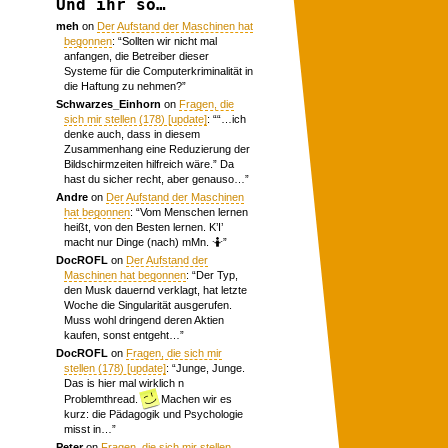
Und ihr so…
meh
on
Der Aufstand der Maschinen hat
begonnen
: “
Sollten wir nicht mal
anfangen, die Betreiber dieser
Systeme für die Computerkriminalität in
die Haftung zu nehmen?
”
Schwarzes_Einhorn
on
Fragen, die
sich mir stellen (178) [update]
: “
“…ich
denke auch, dass in diesem
Zusammenhang eine Reduzierung der
Bildschirmzeiten hilfreich wäre.” Da
hast du sicher recht, aber genauso…
”
Andre
on
Der Aufstand der Maschinen
hat begonnen
: “
Vom Menschen lernen
heißt, von den Besten lernen. K’I’
macht nur Dinge (nach) mMn. 🤷
”
DocROFL
on
Der Aufstand der
Maschinen hat begonnen
: “
Der Typ,
den Musk dauernd verklagt, hat letzte
Woche die Singularität ausgerufen.
Muss wohl dringend deren Aktien
kaufen, sonst entgeht…
”
DocROFL
on
Fragen, die sich mir
stellen (178) [update]
: “
Junge, Junge.
Das is hier mal wirklich n
Problemthread.
Machen wir es
kurz: die Pädagogik und Psychologie
misst in…
”
Peter
on
Fragen, die sich mir stellen