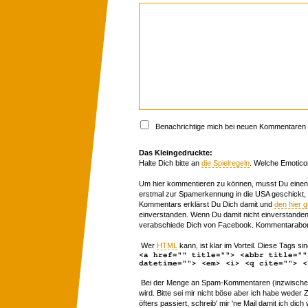
Benachrichtige mich bei neuen Kommentaren p
Das Kleingedruckte:
Halte Dich bitte an
die Spielregeln
. Welche Emotico
Um hier kommentieren zu können, musst Du einen 
erstmal zur Spamerkennung in die USA geschickt,
Kommentars erklärst Du Dich damit und
den hier 
einverstanden. Wenn Du damit nicht einverstanden 
verabschiede Dich von Facebook. Kommentarabon
Wer
HTML
kann, ist klar im Vorteil. Diese Tags sin
<a href="" title=""> <abbr title=""
datetime=""> <em> <i> <q cite=""> <
Bei der Menge an Spam-Kommentaren (inzwischen 
wird. Bitte sei mir nicht böse aber ich habe wede
öfters passiert, schreib' mir 'ne Mail damit ich dich 