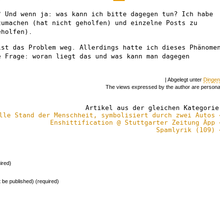
? Und wenn ja: was kann ich bitte dagegen tun? Ich habe
zumachen (hat nicht geholfen) und einzelne Posts zu
eholfen).
st das Problem weg. Allerdings hatte ich dieses Phänome
e Frage: woran liegt das und was kann man dagegen
| Abgelegt unter
Dinge
The views expressed by the author are persona
Artikel aus der gleichen Kategorie
lle Stand der Menschheit, symbolisiert durch zwei Autos 
Enshittification @ Stuttgarter Zeitung Äpp 
Spamlyrik (109) 
ired)
ot be published) (required)