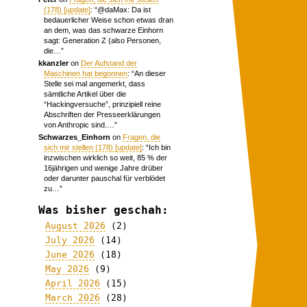
(178) [update]
: “
@daMax: Da ist
bedauerlicher Weise schon etwas dran
an dem, was das schwarze Einhorn
sagt: Generation Z (also Personen,
die…
”
kkanzler
on
Der Aufstand der
Maschinen hat begonnen
: “
An dieser
Stelle sei mal angemerkt, dass
sämtliche Artikel über die
“Hackingversuche”, prinzipiell reine
Abschriften der Presseerklärungen
von Anthropic sind.…
”
Schwarzes_Einhorn
on
Fragen, die
sich mir stellen (178) [update]
: “
Ich bin
inzwischen wirklich so weit, 85 % der
16jährigen und wenige Jahre drüber
oder darunter pauschal für verblödet
zu…
”
Was bisher geschah:
August 2026
(2)
July 2026
(14)
June 2026
(18)
May 2026
(9)
April 2026
(15)
March 2026
(28)