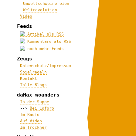
Umweltschweinereien
Weltrevolution
Video
Feeds
Artikel als RSS
Kommentare als RSS
noch mehr Feeds
Zeugs
Datenschutz/Impressum
Spielregeln
Kontakt
Tolle Blogs
daMax woanders
In der Suppe
-->
Bei Loforo
Im Radio
Auf Video
Im Trockner