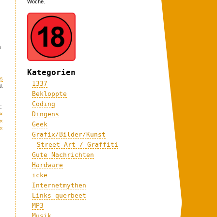
Woche.
n
Kategorien
ns
1337
l.
Bekloppte
Coding
:
«
Dingens
«
Geek
«
Grafix/Bilder/Kunst
Street Art / Graffiti
Gute Nachrichten
Hardware
icke
Internetmythen
Links querbeet
MP3
Musik