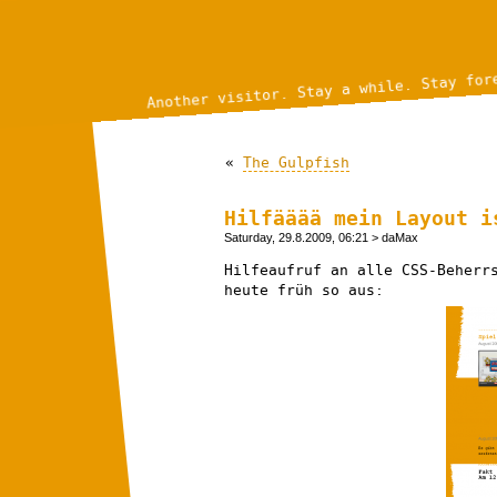
Another visitor. Stay a while. Stay for
«
The Gulpfish
Hilfääää mein Layout i
Saturday, 29.8.2009, 06:21
> daMax
Hilfeaufruf an alle CSS-Beherr
heute früh so aus: