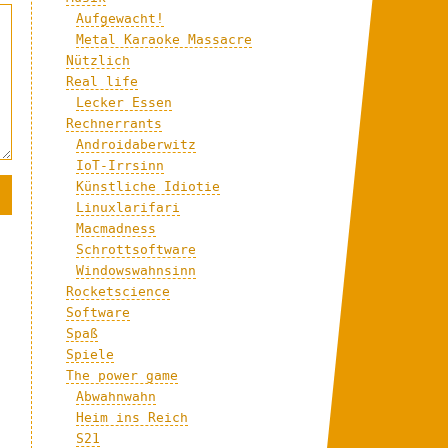
Aufgewacht!
Metal Karaoke Massacre
Nützlich
Real life
Lecker Essen
Rechnerrants
Androidaberwitz
IoT-Irrsinn
Künstliche Idiotie
Linuxlarifari
Macmadness
Schrottsoftware
Windowswahnsinn
Rocketscience
Software
Spaß
Spiele
The power game
Abwahnwahn
Heim ins Reich
S21