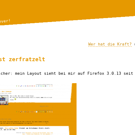
ever!
Wer hat die Kraft?
st zerfratzelt
scher: mein Layout sieht bei mir auf Firefox 3.0.13 seit