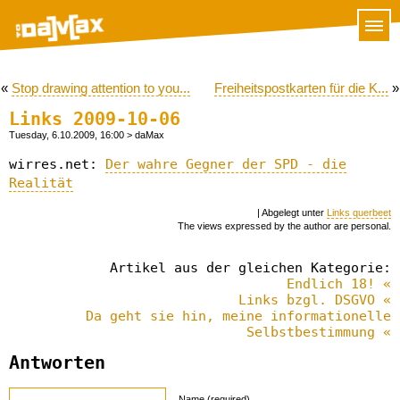
«
Stop drawing attention to you...
Freiheitspostkarten für die K...
»
Links 2009-10-06
Tuesday, 6.10.2009, 16:00
> daMax
wirres.net:
Der wahre Gegner der SPD - die
Realität
| Abgelegt unter
Links querbeet
The views expressed by the author are personal.
Artikel aus der gleichen Kategorie:
Endlich 18! «
Links bzgl. DSGVO «
Da geht sie hin, meine informationelle
Selbstbestimmung «
Antworten
Name (required)