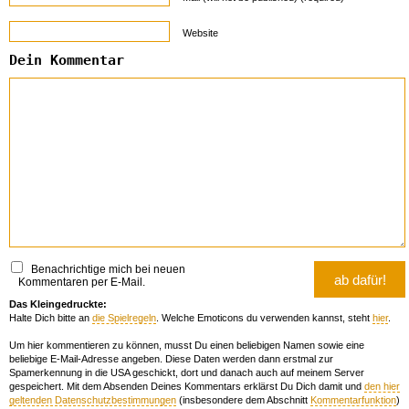
Website
Dein Kommentar
Benachrichtige mich bei neuen
Kommentaren per E-Mail.
Das Kleingedruckte:
Halte Dich bitte an
die Spielregeln
. Welche Emoticons du verwenden kannst, steht
hier
.
Um hier kommentieren zu können, musst Du einen beliebigen Namen sowie eine
beliebige E-Mail-Adresse angeben. Diese Daten werden dann erstmal zur
Spamerkennung in die USA geschickt, dort und danach auch auf meinem Server
gespeichert. Mit dem Absenden Deines Kommentars erklärst Du Dich damit und
den hier
geltenden Datenschutzbestimmungen
(insbesondere dem Abschnitt
Kommentarfunktion
)