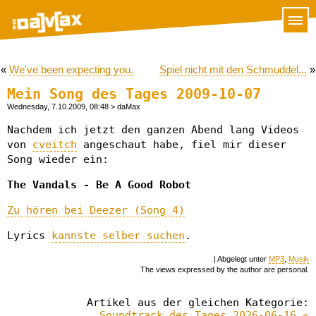
«
We've been expecting you.
Spiel nicht mit den Schmuddel...
»
Mein Song des Tages 2009-10-07
Wednesday, 7.10.2009, 08:48
> daMax
Nachdem ich jetzt den ganzen Abend lang Videos
von
cveitch
angeschaut habe, fiel mir dieser
Song wieder ein:
The Vandals - Be A Good Robot
Zu hören bei Deezer (Song 4)
Lyrics
kannste selber suchen
.
| Abgelegt unter
MP3
,
Musik
The views expressed by the author are personal.
Artikel aus der gleichen Kategorie:
Soundtrack des Tages 2026-06-16 «