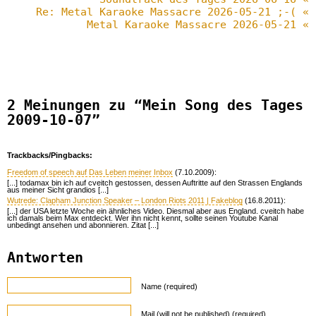
Re: Metal Karaoke Massacre 2026-05-21 ;-( «
Metal Karaoke Massacre 2026-05-21 «
2 Meinungen zu “Mein Song des Tages
2009-10-07”
Trackbacks/Pingbacks:
Freedom of speech auf Das Leben meiner Inbox
(7.10.2009):
[...] todamax bin ich auf cveitch gestossen, dessen Auftritte auf den Strassen Englands
aus meiner Sicht grandios [...]
Wutrede: Clapham Junction Speaker – London Riots 2011 | Fakeblog
(16.8.2011):
[...] der USA letzte Woche ein ähnliches Video. Diesmal aber aus England. cveitch habe
ich damals beim Max entdeckt. Wer ihn nicht kennt, sollte seinen Youtube Kanal
unbedingt ansehen und abonnieren. Zitat [...]
Antworten
Name (required)
Mail (will not be published) (required)