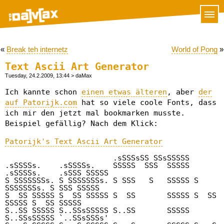
«
Break teh internetz
World of Pong
»
Text Ascii Art Generator
Tuesday, 24.2.2009, 13:44
> daMax
Ich kannte schon
einen etwas älteren
, aber
der
auf Patorijk.com
hat so viele coole Fonts, dass
ich mir den jetzt mal bookmarken musste.
Beispiel gefällig? Nach dem Klick:
Patorijk's Text Ascii Art Generator
                        .sSSSsSS SSsSSSSS                         

.sSSSSs.    .sSSSSs.    SSSSS  SSS  SSSSS 
.sSSSSs.    .sSSS SSSSS 

S SSSSSSSs. S SSSSSSSs. S SSS   S   SSSSS S 
SSSSSSSs. S SSS SSSSS 

S  SS SSSSS S  SS SSSSS S  SS       SSSSS S  SS 
SSSSS S  SS SSSSS 

S..SS SSSSS S..SSsSSSSS S..SS       SSSSS 
S..SSsSSSSS `..SSsSSSs' 
