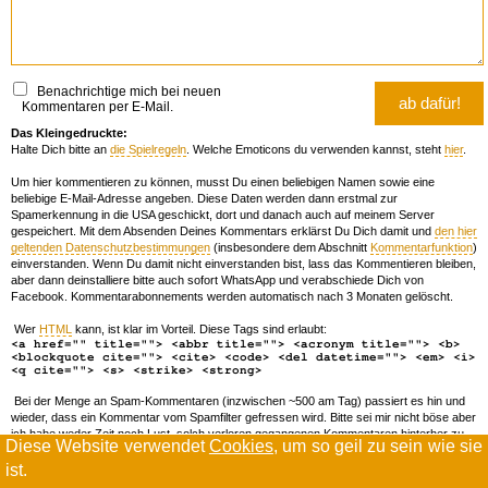
Benachrichtige mich bei neuen
Kommentaren per E-Mail.
Das Kleingedruckte:
Halte Dich bitte an
die Spielregeln
. Welche Emoticons du verwenden kannst, steht
hier
.
Um hier kommentieren zu können, musst Du einen beliebigen Namen sowie eine
beliebige E-Mail-Adresse angeben. Diese Daten werden dann erstmal zur
Spamerkennung in die USA geschickt, dort und danach auch auf meinem Server
gespeichert. Mit dem Absenden Deines Kommentars erklärst Du Dich damit und
den hier
geltenden Datenschutzbestimmungen
(insbesondere dem Abschnitt
Kommentarfunktion
)
einverstanden. Wenn Du damit nicht einverstanden bist, lass das Kommentieren bleiben,
aber dann deinstalliere bitte auch sofort WhatsApp und verabschiede Dich von
Facebook. Kommentarabonnements werden automatisch nach 3 Monaten gelöscht.
Wer
HTML
kann, ist klar im Vorteil. Diese Tags sind erlaubt:
<a href="" title=""> <abbr title=""> <acronym title=""> <b>
<blockquote cite=""> <cite> <code> <del datetime=""> <em> <i>
<q cite=""> <s> <strike> <strong>
Bei der Menge an Spam-Kommentaren (inzwischen ~500 am Tag) passiert es hin und
wieder, dass ein Kommentar vom Spamfilter gefressen wird. Bitte sei mir nicht böse aber
ich habe weder Zeit noch Lust, solch verloren gegangenen Kommentaren hinterher zu
Diese Website verwendet
Cookies
, um so geil zu sein wie sie
forschen. Wenn das öfters passiert, schreib' mir 'ne Mail damit ich dich whitelisten kann.
ist.
Willkommen in der Scrollwüste