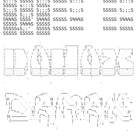
S:::S SSSSS S:::S SSSSS S:::S       SSSSS S:::S 
SSSSS s:::S SSSSs 

S;;;S SSSSS S;;;S SSSSS S;;;S       SSSSS S;;;S 
SSSSS S;;;S SSSSS 

S%%%S SSSS' S%%%S SSSSS S%%%S       SSSSS S%%%S 
SSSSS S%%%S SSSSS 

SSSSSsS;:'  SSSSS SSSSS SSSSS       SSSSS SSSSS 