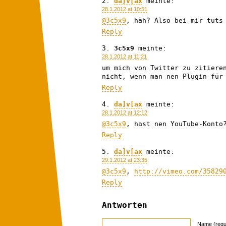
da]v[ax
meinte:
28.1.2012 at 10:51
@3c5x9
, häh? Also bei mir tuts
Reply
3c5x9
meinte:
28.1.2012 at 11:21
um mich von Twitter zu zitiere
nicht, wenn man nen Plugin fü
Reply
da]v[ax
meinte:
28.1.2012 at 12:12
@3c5x9
, hast nen YouTube-Konto
Reply
da]v[ax
meinte:
29.1.2012 at 23:35
@3c5x9
,
http://vimeo.com/35829
Reply
Antworten
Name (requ