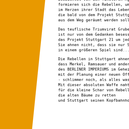
formieren sich die Rebellen, u
im Herzen ihrer Stadt das Lebe
die bald von dem Projekt Stutt
aus dem Weg geräumt werden sol
Das teuflische Triumvirat Grub
ist nur von dem Gedanken beses
das Projekt Stuttgart 21 um je
Sie ahnen nicht, dass sie nur 
in einem größeren Spiel sind..
Die Rebellen in Stuttgart ahne
dass Merkel, Ramsauer und ande
des BERLINER IMPERIUMS im Gehe
mit der Planung einer neuen Of
- schlimmer noch, als alles wa
Mit dieser absoluten Waffe nah
für die kleine Schar von Rebel
die alten Bäume zu retten
und Stuttgart seinen Kopfbahnh