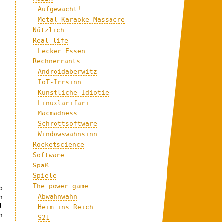
Aufgewacht!
Metal Karaoke Massacre
Nützlich
Real life
Lecker Essen
Rechnerrants
Androidaberwitz
IoT-Irrsinn
Künstliche Idiotie
Linuxlarifari
Macmadness
Schrottsoftware
Windowswahnsinn
Rocketscience
Software
Spaß
Spiele
The power game
b
Abwahnwahn
n
l
Heim ins Reich
n
S21