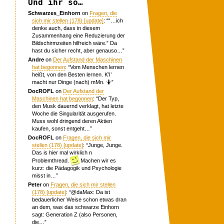
Und ihr so…
Schwarzes_Einhorn
on
Fragen, die
sich mir stellen (178) [update]
: “
“…ich
denke auch, dass in diesem
Zusammenhang eine Reduzierung der
Bildschirmzeiten hilfreich wäre.” Da
hast du sicher recht, aber genauso…
”
Andre
on
Der Aufstand der Maschinen
hat begonnen
: “
Vom Menschen lernen
heißt, von den Besten lernen. K’I’
macht nur Dinge (nach) mMn. 🤷
”
DocROFL
on
Der Aufstand der
Maschinen hat begonnen
: “
Der Typ,
den Musk dauernd verklagt, hat letzte
Woche die Singularität ausgerufen.
Muss wohl dringend deren Aktien
kaufen, sonst entgeht…
”
DocROFL
on
Fragen, die sich mir
stellen (178) [update]
: “
Junge, Junge.
Das is hier mal wirklich n
Problemthread.
Machen wir es
kurz: die Pädagogik und Psychologie
misst in…
”
Peter
on
Fragen, die sich mir stellen
(178) [update]
: “
@daMax: Da ist
bedauerlicher Weise schon etwas dran
an dem, was das schwarze Einhorn
sagt: Generation Z (also Personen,
die…
”