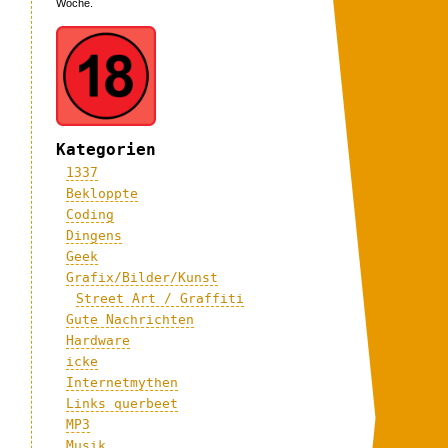
Woche.
Kategorien
1337
Bekloppte
Coding
Dingens
Geek
Grafix/Bilder/Kunst
Street Art / Graffiti
Gute Nachrichten
Hardware
icke
Internetmythen
Links querbeet
MP3
Musik