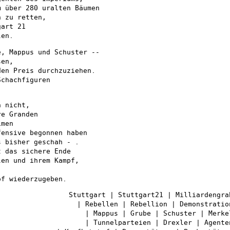
m über 280 uralten Bäumen
n zu retten,
gart 21
len.
e, Mappus und Schuster --
sen,
den Preis durchzuziehen.
Schachfiguren
.
n nicht,
re Granden
imen
fensive begonnen haben
s bisher geschah - .
t das sichere Ende
len und ihrem Kampf,
of wiederzugeben.
Stuttgart | Stuttgart21 | Milliardengra
| Rebellen | Rebellion | Demonstratio
| Mappus | Grube | Schuster | Merke
| Tunnelparteien | Drexler | Agente