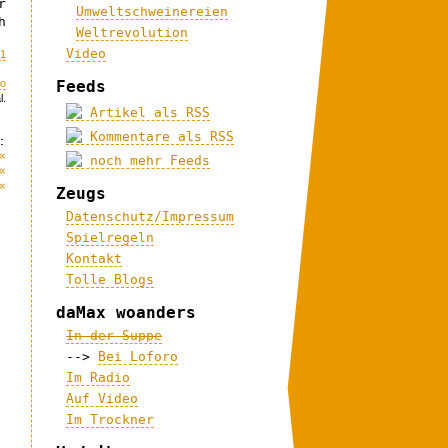
r
Umweltschweinereien
h
Weltrevolution
Video
21
eo
Feeds
l.
Artikel als RSS
Kommentare als RSS
:
«
noch mehr Feeds
«
«
Zeugs
Datenschutz/Impressum
Spielregeln
Kontakt
Tolle Blogs
daMax woanders
In der Suppe
-->
Bei Loforo
Im Radio
Auf Video
Im Trockner