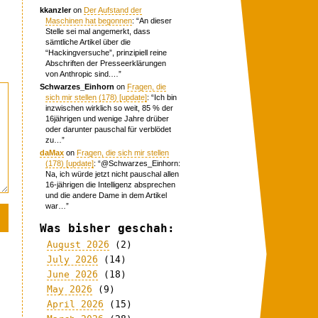
kkanzler
on
Der Aufstand der
Maschinen hat begonnen
: “
An dieser
Stelle sei mal angemerkt, dass
sämtliche Artikel über die
“Hackingversuche”, prinzipiell reine
Abschriften der Presseerklärungen
von Anthropic sind.…
”
Schwarzes_Einhorn
on
Fragen, die
sich mir stellen (178) [update]
: “
Ich bin
inzwischen wirklich so weit, 85 % der
16jährigen und wenige Jahre drüber
oder darunter pauschal für verblödet
zu…
”
daMax
on
Fragen, die sich mir stellen
(178) [update]
: “
@Schwarzes_Einhorn:
Na, ich würde jetzt nicht pauschal allen
16-jährigen die Intelligenz absprechen
und die andere Dame in dem Artikel
war…
”
Was bisher geschah:
August 2026
(2)
July 2026
(14)
June 2026
(18)
May 2026
(9)
April 2026
(15)