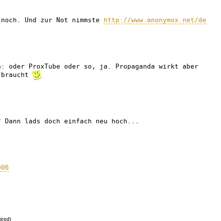
 noch. Und zur Not nimmste
http://www.anonymox.net/de
n: oder ProxTube oder so, ja. Propaganda wirkt aber
r braucht
? Dann lads doch einfach neu hoch...
006
ired)