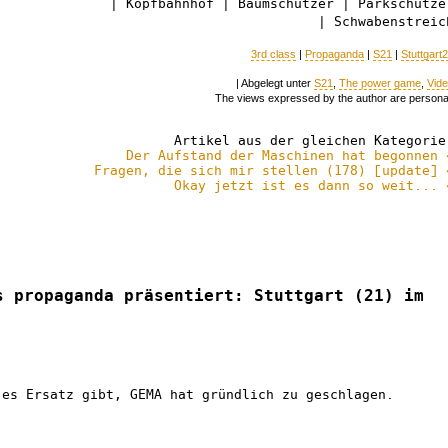
| Kopfbahnhof | Baumschützer | Parkschütze
| Schwabenstreic
3rd class
|
Propaganda
|
S21
|
Stuttgart
| Abgelegt unter
S21
,
The power game
,
Vid
The views expressed by the author are persona
Artikel aus der gleichen Kategorie
Der Aufstand der Maschinen hat begonnen 
Fragen, die sich mir stellen (178) [update] 
Okay jetzt ist es dann so weit... 
s propaganda präsentiert: Stuttgart (21) im
 es Ersatz gibt, GEMA hat gründlich zu geschlagen.