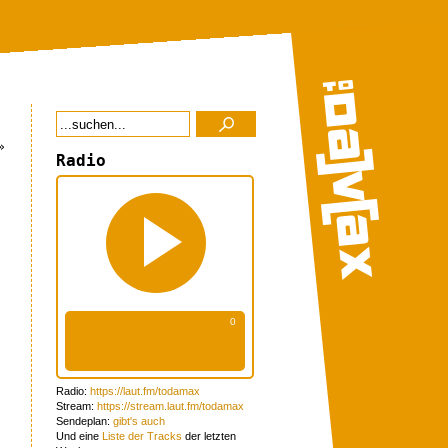
»
Radio
Radio:
https://laut.fm/todamax
Stream:
https://stream.laut.fm/todamax
Sendeplan:
gibt's auch
Und eine
Liste der Tracks
der letzten