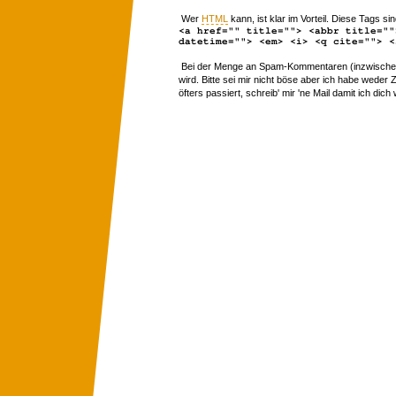
Wer
HTML
kann, ist klar im Vorteil. Diese Tags sin
<a href="" title=""> <abbr title=""
datetime=""> <em> <i> <q cite=""> <
Bei der Menge an Spam-Kommentaren (inzwischen 
wird. Bitte sei mir nicht böse aber ich habe wede
öfters passiert, schreib' mir 'ne Mail damit ich dich 