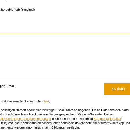
ot be published) (required)
er E-Mail.
ns du verwenden kannst, steht
hier
.
beliebigen Namen sowie eine beliebige E-Mail-Adresse angeben. Diese Daten werden dann
 dort und danach auch auf meinem Server gespeichert. Mit dem Absenden Deines
geltenden Datenschutzbestimmungen
(insbesondere dem Abschnitt
Kommentarfunktion
)
bist, lass das Kommentieren bleiben, aber dann deinstalliere bitte auch sofort WhatsApp und
nements werden automatisch nach 3 Monaten gelöscht.