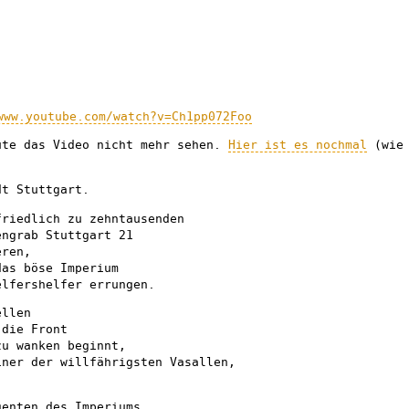
www.youtube.com/watch?v=Ch1pp072Foo
ute das Video nicht mehr sehen.
Hier ist es nochmal
(wie
dt Stuttgart.
friedlich zu zehntausenden
engrab Stuttgart 21
eren,
das böse Imperium
elfershelfer errungen.
ellen
 die Front
zu wanken beginnt,
iner der willfährigsten Vasallen,
genten des Imperiums,