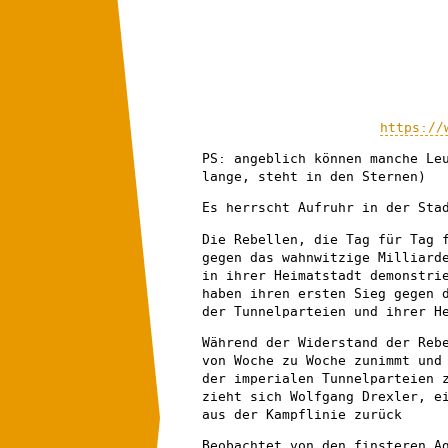
https://
PS: angeblich können manche Le
lange, steht in den Sternen)
Es herrscht Aufruhr in der Sta
Die Rebellen, die Tag für Tag 
gegen das wahnwitzige Milliard
in ihrer Heimatstadt demonstri
haben ihren ersten Sieg gegen 
der Tunnelparteien und ihrer H
Während der Widerstand der Reb
von Woche zu Woche zunimmt und
der imperialen Tunnelparteien 
zieht sich Wolfgang Drexler, e
aus der Kampflinie zurück
Beobachtet von den finsteren A