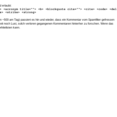
d erlaubt:
> <acronym title=""> <b> <blockquote cite=""> <cite> <code> <del
s> <strike> <strong>
~500 am Tag) passiert es hin und wieder, dass ein Kommentar vom Spamfilter gefressen
r Zeit noch Lust, solch verloren gegangenen Kommentaren hinterher zu forschen. Wenn das
whitelisten kann.