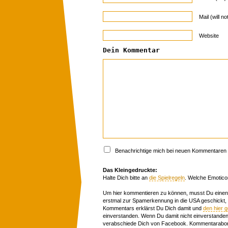
Mail (will n
Website
Dein Kommentar
Benachrichtige mich bei neuen Kommentaren p
Das Kleingedruckte:
Halte Dich bitte an
die Spielregeln
. Welche Emotico
Um hier kommentieren zu können, musst Du einen 
erstmal zur Spamerkennung in die USA geschickt,
Kommentars erklärst Du Dich damit und
den hier 
einverstanden. Wenn Du damit nicht einverstanden 
verabschiede Dich von Facebook. Kommentarabon