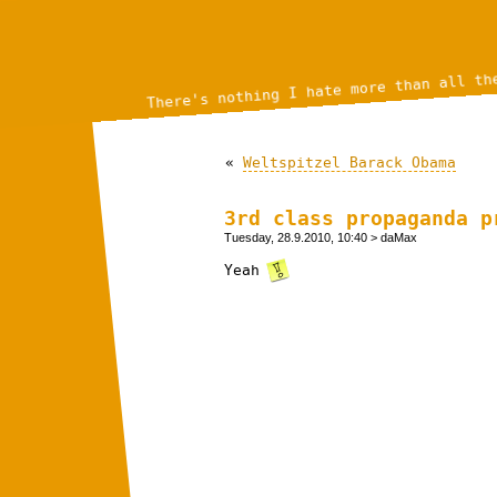
There's nothing I hate more than all th
«
Weltspitzel Barack Obama
3rd class propaganda p
Tuesday, 28.9.2010, 10:40
> daMax
Yeah