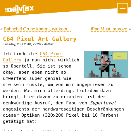
«
Bahnchef Grube kommt, wir kom...
iPad Must Improve
»
C64 Pixel Art Gallery
Tuesday, 26.1.2010, 22:26
> daMax
Ich finde die
C64 Pixel
Gallery
ja nun nicht wirklich
so übertoll. Sie ist schon
okay, aber eben nicht so
umwerfend super genial wie
sie sein müsste, um von mir angepriesen zu
werden. Was mich allerdings trotzdem dazu
bringt, hier davon zu erzählen, ist der
denkwürdige Ausruf, den Fabu von
Superlevel
angesichts der hardwareseitigen Beschränkungen
dieser Optiken (320x200 Pixel bei 16 Farben)
getätigt hat: