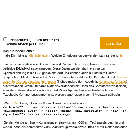
Benachrichtige mich bei neuen
Kommentaren per E-Mail.
Das Kleingedruckte:
Halte Dich bitte an
die Spielregeln
. Welche Emoticons du verwenden kannst, steht
hier
.
Um hier kommentieren zu können, musst Du einen beliebigen Namen sowie eine
beliebige E-Mail-Adresse angeben. Diese Daten werden dann erstmal zur
Spamerkennung in die USA geschickt, dort und danach auch auf meinem Server
gespeichert. Mit dem Absenden Deines Kommentars erklärst Du Dich damit und
den hier
geltenden Datenschutzbestimmungen
(insbesondere dem Abschnitt
Kommentarfunktion
)
einverstanden. Wenn Du damit nicht einverstanden bist, lass das Kommentieren bleiben,
aber dann deinstalliere bitte auch sofort WhatsApp und verabschiede Dich von
Facebook. Kommentarabonnements werden automatisch nach 3 Monaten gelöscht.
Wer
HTML
kann, ist klar im Vorteil. Diese Tags sind erlaubt:
<a href="" title=""> <abbr title=""> <acronym title=""> <b>
<blockquote cite=""> <cite> <code> <del datetime=""> <em> <i>
<q cite=""> <s> <strike> <strong>
Bei der Menge an Spam-Kommentaren (inzwischen ~500 am Tag) passiert es hin und
wieder, dass ein Kommentar vom Spamfilter gefressen wird. Bitte sei mir nicht böse aber