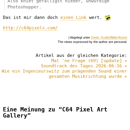
Also kniet gefälligst nieder, unwürdige
Photoshopper.
Das ist mir dann doch
einen Link
wert.
http://c64pixels.com/
| Abgelegt unter
Geek
,
Grafix/Bilder/Kunst
The views expressed by the author are personal.
Artikel aus der gleichen Kategorie:
Mal 'ne Frage (69) [update] «
Soundtrack des Tages 2026-06-16 «
Wie ein Ingenieurswitz zum prägenden Sound einer
gesamten Musikrichtung wurde «
Eine Meinung zu “C64 Pixel Art
Gallery”