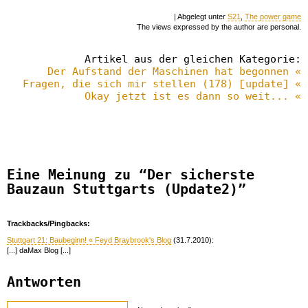
| Abgelegt unter
S21
,
The power game
The views expressed by the author are personal.
Artikel aus der gleichen Kategorie:
Der Aufstand der Maschinen hat begonnen «
Fragen, die sich mir stellen (178) [update] «
Okay jetzt ist es dann so weit... «
Eine Meinung zu “Der sicherste
Bauzaun Stuttgarts (Update2)”
Trackbacks/Pingbacks:
Stuttgart 21: Baubeginn! « Feyd Braybrook's Blog
(31.7.2010):
[...] daMax Blog [...]
Antworten