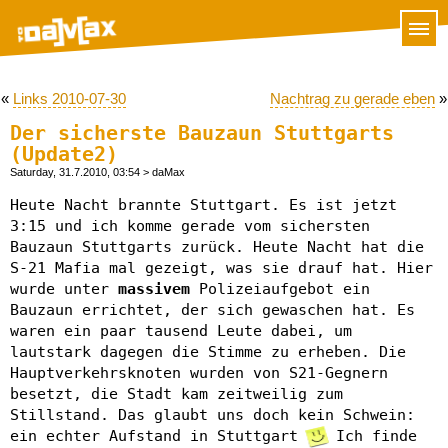
«
Links 2010-07-30
Nachtrag zu gerade eben
»
Der sicherste Bauzaun Stuttgarts
(Update2)
Saturday, 31.7.2010, 03:54
> daMax
Heute Nacht brannte Stuttgart. Es ist jetzt
3:15 und ich komme gerade vom sichersten
Bauzaun Stuttgarts zurück. Heute Nacht hat die
S-21 Mafia mal gezeigt, was sie drauf hat. Hier
wurde unter
massivem
Polizeiaufgebot ein
Bauzaun errichtet, der sich gewaschen hat. Es
waren ein paar tausend Leute dabei, um
lautstark dagegen die Stimme zu erheben. Die
Hauptverkehrsknoten wurden von S21-Gegnern
besetzt, die Stadt kam zeitweilig zum
Stillstand. Das glaubt uns doch kein Schwein:
ein echter Aufstand in Stuttgart
Ich finde