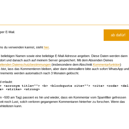
er E-Mail.
ns du verwenden kannst, steht
hier
.
beliebigen Namen sowie eine beliebige E-Mail-Adresse angeben. Diese Daten werden dann
 dort und danach auch auf meinem Server gespeichert. Mit dem Absenden Deines
geltenden Datenschutzbestimmungen
(insbesondere dem Abschnitt
Kommentarfunktion
)
bist, lass das Kommentieren bleiben, aber dann deinstalliere bitte auch sofort WhatsApp und
nements werden automatisch nach 3 Monaten gelöscht.
d erlaubt:
> <acronym title=""> <b> <blockquote cite=""> <cite> <code> <del
s> <strike> <strong>
~500 am Tag) passiert es hin und wieder, dass ein Kommentar vom Spamfilter gefressen
r Zeit noch Lust, solch verloren gegangenen Kommentaren hinterher zu forschen. Wenn das
whitelisten kann.