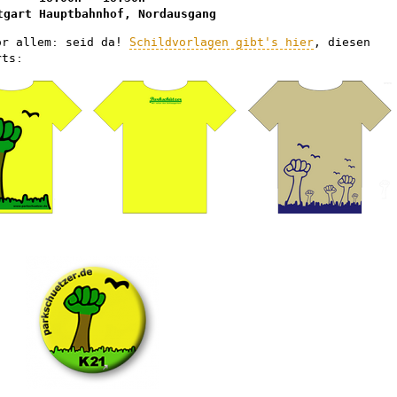
tgart Hauptbahnhof, Nordausgang
or allem: seid da!
Schildvorlagen gibt's hier
, diesen
rts: