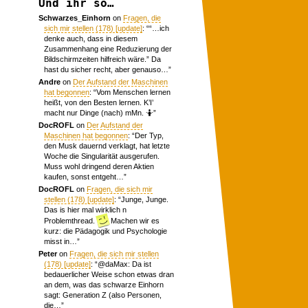
Und ihr so…
Schwarzes_Einhorn
on
Fragen, die
sich mir stellen (178) [update]
: “
“…ich
denke auch, dass in diesem
Zusammenhang eine Reduzierung der
Bildschirmzeiten hilfreich wäre.” Da
hast du sicher recht, aber genauso…
”
Andre
on
Der Aufstand der Maschinen
hat begonnen
: “
Vom Menschen lernen
heißt, von den Besten lernen. K’I’
macht nur Dinge (nach) mMn. 🤷
”
DocROFL
on
Der Aufstand der
Maschinen hat begonnen
: “
Der Typ,
den Musk dauernd verklagt, hat letzte
Woche die Singularität ausgerufen.
Muss wohl dringend deren Aktien
kaufen, sonst entgeht…
”
DocROFL
on
Fragen, die sich mir
stellen (178) [update]
: “
Junge, Junge.
Das is hier mal wirklich n
Problemthread.
Machen wir es
kurz: die Pädagogik und Psychologie
misst in…
”
Peter
on
Fragen, die sich mir stellen
(178) [update]
: “
@daMax: Da ist
bedauerlicher Weise schon etwas dran
an dem, was das schwarze Einhorn
sagt: Generation Z (also Personen,
die…
”