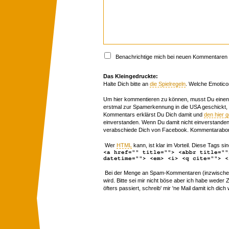
Benachrichtige mich bei neuen Kommentaren p
Das Kleingedruckte:
Halte Dich bitte an
die Spielregeln
. Welche Emotico
Um hier kommentieren zu können, musst Du einen 
erstmal zur Spamerkennung in die USA geschickt,
Kommentars erklärst Du Dich damit und
den hier 
einverstanden. Wenn Du damit nicht einverstanden 
verabschiede Dich von Facebook. Kommentarabon
Wer
HTML
kann, ist klar im Vorteil. Diese Tags sin
<a href="" title=""> <abbr title=""
datetime=""> <em> <i> <q cite=""> <
Bei der Menge an Spam-Kommentaren (inzwischen 
wird. Bitte sei mir nicht böse aber ich habe wede
öfters passiert, schreib' mir 'ne Mail damit ich dich 