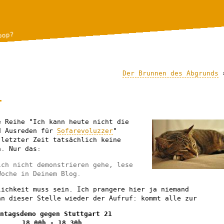
bop?
Der Brunnen des Abgrunds
.
e Reihe "Ich kann heute nicht die
d Ausreden für
Sofarevoluzzer
"
 letzter Zeit tatsächlich keine
n. Nur das:
ich nicht demonstrieren gehe, lese
Woche in Deinem Blog.
lichkeit muss sein. Ich prangere hier ja niemand
an dieser Stelle wieder der Aufruf: kommt alle zur
ntagsdemo gegen Stuttgart 21
18.00h - 18.30h