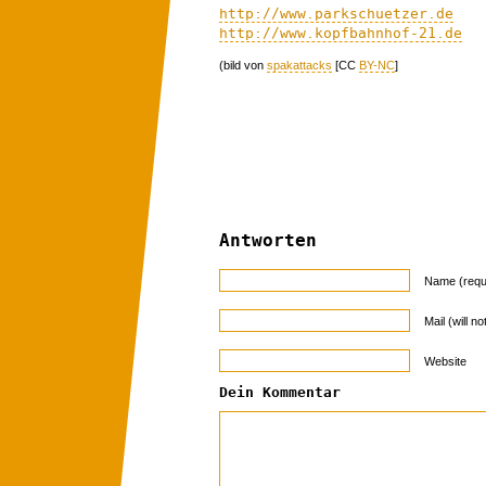
http://www.parkschuetzer.de
http://www.kopfbahnhof-21.de
(bild von
spakattacks
[CC
BY-NC
]
Antworten
Name (requ
Mail (will n
Website
Dein Kommentar