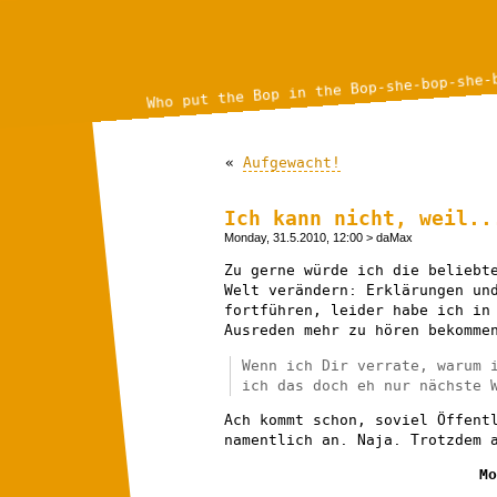
Who put the Bop in the Bop-she-bop-she-
«
Aufgewacht!
Ich kann nicht, weil..
Monday, 31.5.2010, 12:00
> daMax
Zu gerne würde ich die beliebt
Welt verändern: Erklärungen un
fortführen, leider habe ich in
Ausreden mehr zu hören bekomme
Wenn ich Dir verrate, warum 
ich das doch eh nur nächste 
Ach kommt schon, soviel Öffent
namentlich an. Naja. Trotzdem 
Mo