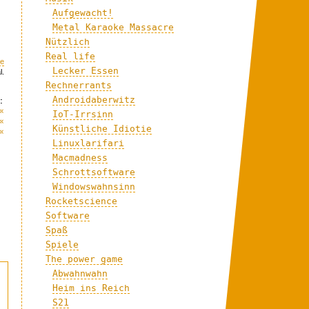
Aufgewacht!
Metal Karaoke Massacre
Nützlich
Real life
me
Lecker Essen
l.
Rechnerrants
Androidaberwitz
:
«
IoT-Irrsinn
«
Künstliche Idiotie
«
Linuxlarifari
Macmadness
Schrottsoftware
Windowswahnsinn
Rocketscience
Software
Spaß
Spiele
The power game
Abwahnwahn
Heim ins Reich
S21