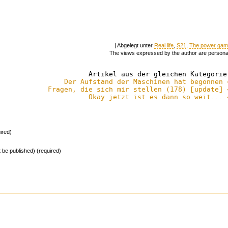
| Abgelegt unter
Real life
,
S21
,
The power ga
The views expressed by the author are persona
Artikel aus der gleichen Kategorie
Der Aufstand der Maschinen hat begonnen 
Fragen, die sich mir stellen (178) [update] 
Okay jetzt ist es dann so weit... 
ired)
ot be published) (required)