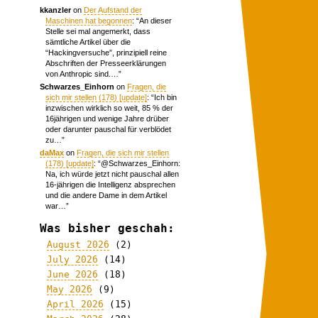
kkanzler
on
Der Aufstand der
Maschinen hat begonnen
: “
An dieser
Stelle sei mal angemerkt, dass
sämtliche Artikel über die
“Hackingversuche”, prinzipiell reine
Abschriften der Presseerklärungen
von Anthropic sind.…
”
Schwarzes_Einhorn
on
Fragen, die
sich mir stellen (178) [update]
: “
Ich bin
inzwischen wirklich so weit, 85 % der
16jährigen und wenige Jahre drüber
oder darunter pauschal für verblödet
zu…
”
daMax
on
Fragen, die sich mir stellen
(178) [update]
: “
@Schwarzes_Einhorn:
Na, ich würde jetzt nicht pauschal allen
16-jährigen die Intelligenz absprechen
und die andere Dame in dem Artikel
war…
”
Was bisher geschah:
August 2026
(2)
July 2026
(14)
June 2026
(18)
May 2026
(9)
April 2026
(15)