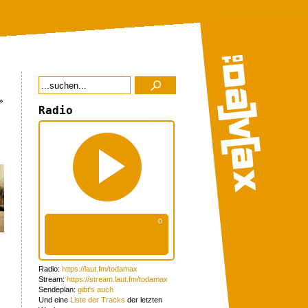
»
Radio
Radio:
https://laut.fm/todamax
Stream:
https://stream.laut.fm/todamax
Sendeplan:
gibt's auch
Und eine
Liste der Tracks
der letzten