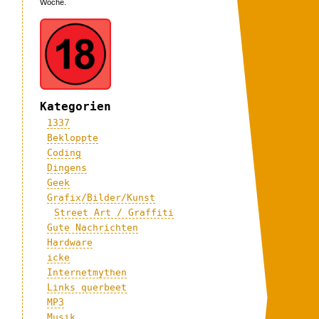
Woche.
Kategorien
1337
Bekloppte
Coding
Dingens
Geek
Grafix/Bilder/Kunst
Street Art / Graffiti
Gute Nachrichten
Hardware
icke
Internetmythen
Links querbeet
MP3
Musik