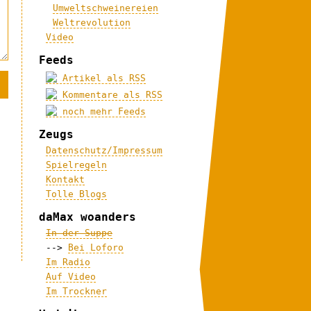
Umweltschweinereien
Weltrevolution
Video
Feeds
Artikel als RSS
Kommentare als RSS
noch mehr Feeds
Zeugs
Datenschutz/Impressum
Spielregeln
Kontakt
Tolle Blogs
daMax woanders
In der Suppe
-->
Bei Loforo
Im Radio
Auf Video
Im Trockner