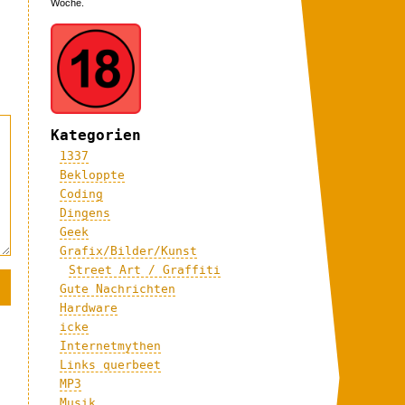
Woche.
Kategorien
1337
Bekloppte
Coding
Dingens
Geek
Grafix/Bilder/Kunst
Street Art / Graffiti
Gute Nachrichten
Hardware
icke
Internetmythen
Links querbeet
MP3
Musik