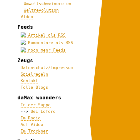
Umweltschweinereien
Weltrevolution
Video
Feeds
Artikel als RSS
Kommentare als RSS
noch mehr Feeds
Zeugs
Datenschutz/Impressum
Spielregeln
Kontakt
Tolle Blogs
daMax woanders
In der Suppe
-->
Bei Loforo
Im Radio
Auf Video
Im Trockner