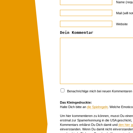
Name (requ
Mail (will n
Website
Dein Kommentar
Benachrichtige mich bei neuen Kommentaren p
Das Kleingedruckte:
Halte Dich bitte an
die Spielregeln
. Welche Emotico
Um hier kommentieren zu können, musst Du einen 
erstmal zur Spamerkennung in die USA geschickt,
Kommentars erklärst Du Dich damit und
den hier 
einverstanden. Wenn Du damit nicht einverstanden 