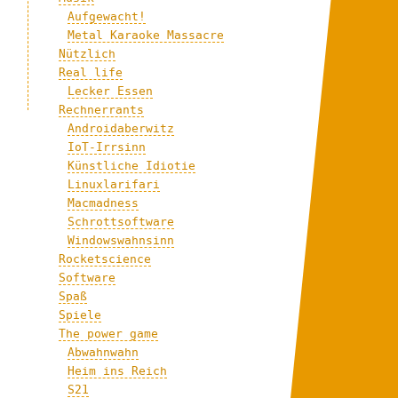
Aufgewacht!
Metal Karaoke Massacre
Nützlich
Real life
Lecker Essen
Rechnerrants
Androidaberwitz
IoT-Irrsinn
Künstliche Idiotie
Linuxlarifari
Macmadness
Schrottsoftware
Windowswahnsinn
Rocketscience
Software
Spaß
Spiele
The power game
Abwahnwahn
Heim ins Reich
S21