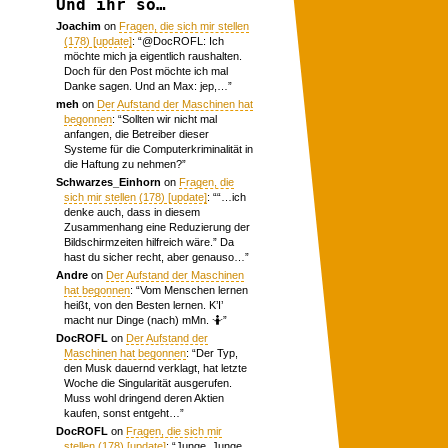
Und ihr so…
Joachim
on
Fragen, die sich mir stellen
(178) [update]
: “
@DocROFL: Ich
möchte mich ja eigentlich raushalten.
Doch für den Post möchte ich mal
Danke sagen. Und an Max: jep,…
”
meh
on
Der Aufstand der Maschinen hat
begonnen
: “
Sollten wir nicht mal
anfangen, die Betreiber dieser
Systeme für die Computerkriminalität in
die Haftung zu nehmen?
”
Schwarzes_Einhorn
on
Fragen, die
sich mir stellen (178) [update]
: “
“…ich
denke auch, dass in diesem
Zusammenhang eine Reduzierung der
Bildschirmzeiten hilfreich wäre.” Da
hast du sicher recht, aber genauso…
”
Andre
on
Der Aufstand der Maschinen
hat begonnen
: “
Vom Menschen lernen
heißt, von den Besten lernen. K’I’
macht nur Dinge (nach) mMn. 🤷
”
DocROFL
on
Der Aufstand der
Maschinen hat begonnen
: “
Der Typ,
den Musk dauernd verklagt, hat letzte
Woche die Singularität ausgerufen.
Muss wohl dringend deren Aktien
kaufen, sonst entgeht…
”
DocROFL
on
Fragen, die sich mir
stellen (178) [update]
: “
Junge, Junge.