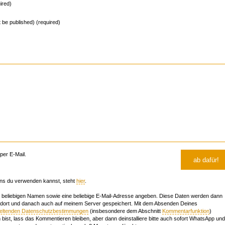
ired)
ot be published) (required)
er E-Mail.
ns du verwenden kannst, steht
hier
.
beliebigen Namen sowie eine beliebige E-Mail-Adresse angeben. Diese Daten werden dann
 dort und danach auch auf meinem Server gespeichert. Mit dem Absenden Deines
geltenden Datenschutzbestimmungen
(insbesondere dem Abschnitt
Kommentarfunktion
)
bist, lass das Kommentieren bleiben, aber dann deinstalliere bitte auch sofort WhatsApp und