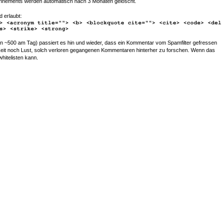
nements werden automatisch nach 3 Monaten gelöscht.
d erlaubt:
> <acronym title=""> <b> <blockquote cite=""> <cite> <code> <del
s> <strike> <strong>
~500 am Tag) passiert es hin und wieder, dass ein Kommentar vom Spamfilter gefressen
r Zeit noch Lust, solch verloren gegangenen Kommentaren hinterher zu forschen. Wenn das
whitelisten kann.