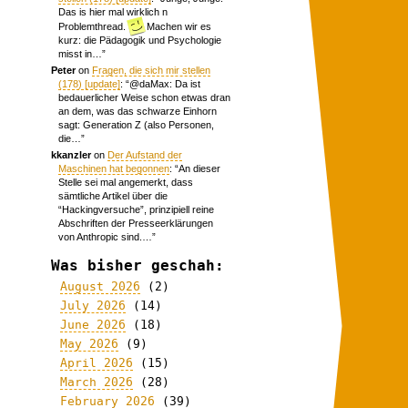
Das is hier mal wirklich n
Problemthread.
Machen wir es
kurz: die Pädagogik und Psychologie
misst in…
”
Peter
on
Fragen, die sich mir stellen
(178) [update]
: “
@daMax: Da ist
bedauerlicher Weise schon etwas dran
an dem, was das schwarze Einhorn
sagt: Generation Z (also Personen,
die…
”
kkanzler
on
Der Aufstand der
Maschinen hat begonnen
: “
An dieser
Stelle sei mal angemerkt, dass
sämtliche Artikel über die
“Hackingversuche”, prinzipiell reine
Abschriften der Presseerklärungen
von Anthropic sind.…
”
Was bisher geschah:
August 2026
(2)
July 2026
(14)
June 2026
(18)
May 2026
(9)
April 2026
(15)
March 2026
(28)
February 2026
(39)