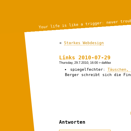
Your life is like a trigger: never trou
«
Starkes Webdesign
Links 2010-07-29
Thursday, 29.7.2010, 16:00
> daMax
spiegelfechter:
Täuschen,
Berger schreibt sich die Fin
Antworten