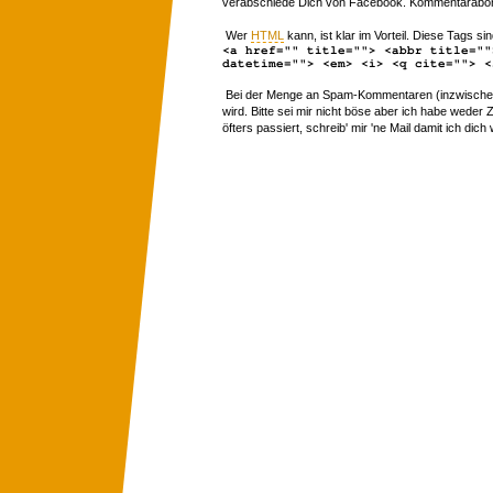
verabschiede Dich von Facebook. Kommentarabon
Wer
HTML
kann, ist klar im Vorteil. Diese Tags sin
<a href="" title=""> <abbr title=""
datetime=""> <em> <i> <q cite=""> <
Bei der Menge an Spam-Kommentaren (inzwischen 
wird. Bitte sei mir nicht böse aber ich habe wede
öfters passiert, schreib' mir 'ne Mail damit ich dich 