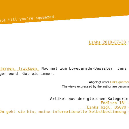
ble till you're squeezed.
Links 2010-07-30
 Tarnen, Tricksen.
Nochmal zum Loveparade-Desaster. Jens
ger wund. Gut wie immer.
| Abgelegt unter
Links querbe
The views expressed by the author are persona
Artikel aus der gleichen Kategorie
Endlich 18! 
Links bzgl. DSGVO 
Da geht sie hin, meine informationelle Selbstbestimmung 