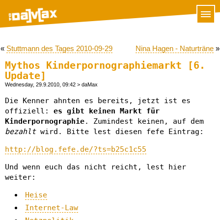
«
Stuttmann des Tages 2010-09-29
Nina Hagen - Naturträne
»
Mythos Kinderpornographiemarkt [6.
Update]
Wednesday, 29.9.2010, 09:42
> daMax
Die Kenner ahnten es bereits, jetzt ist es
offiziell:
es gibt keinen Markt für
Kinderpornographie
. Zumindest keinen, auf dem
bezahlt
wird. Bitte lest diesen fefe Eintrag:
http://blog.fefe.de/?ts=b25c1c55
Und wenn euch das nicht reicht, lest hier
weiter:
Heise
Internet-Law