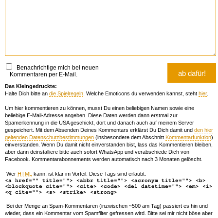
Benachrichtige mich bei neuen
Kommentaren per E-Mail.
Das Kleingedruckte:
Halte Dich bitte an
die Spielregeln
. Welche Emoticons du verwenden kannst, steht
hier
.
Um hier kommentieren zu können, musst Du einen beliebigen Namen sowie eine
beliebige E-Mail-Adresse angeben. Diese Daten werden dann erstmal zur
Spamerkennung in die USA geschickt, dort und danach auch auf meinem Server
gespeichert. Mit dem Absenden Deines Kommentars erklärst Du Dich damit und
den hier
geltenden Datenschutzbestimmungen
(insbesondere dem Abschnitt
Kommentarfunktion
)
einverstanden. Wenn Du damit nicht einverstanden bist, lass das Kommentieren bleiben,
aber dann deinstalliere bitte auch sofort WhatsApp und verabschiede Dich von
Facebook. Kommentarabonnements werden automatisch nach 3 Monaten gelöscht.
Wer
HTML
kann, ist klar im Vorteil. Diese Tags sind erlaubt:
<a href="" title=""> <abbr title=""> <acronym title=""> <b>
<blockquote cite=""> <cite> <code> <del datetime=""> <em> <i>
<q cite=""> <s> <strike> <strong>
Bei der Menge an Spam-Kommentaren (inzwischen ~500 am Tag) passiert es hin und
wieder, dass ein Kommentar vom Spamfilter gefressen wird. Bitte sei mir nicht böse aber