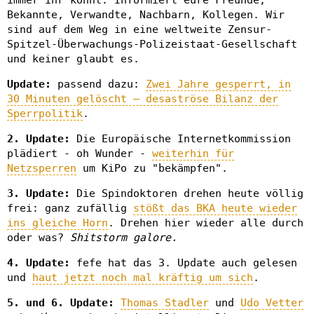
immer ihr könnt. Informiert eure Freunde,
Bekannte, Verwandte, Nachbarn, Kollegen. Wir
sind auf dem Weg in eine weltweite Zensur-
Spitzel-Überwachungs-Polizeistaat-Gesellschaft
und keiner glaubt es.
Update:
passend dazu:
Zwei Jahre gesperrt, in
30 Minuten gelöscht – desaströse Bilanz der
Sperrpolitik
.
2. Update:
Die Europäische Internetkommission
plädiert - oh Wunder -
weiterhin für
Netzsperren
um KiPo zu "bekämpfen".
3. Update:
Die Spindoktoren drehen heute völlig
frei: ganz zufällig
stößt das BKA heute wieder
ins gleiche Horn
. Drehen hier wieder alle durch
oder was?
Shitstorm galore.
4. Update:
fefe hat das 3. Update auch gelesen
und
haut jetzt noch mal kräftig um sich
.
5. und 6. Update:
Thomas Stadler
und
Udo Vetter