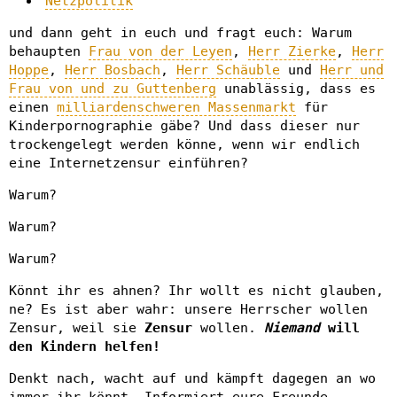
Netzpolitik
und dann geht in euch und fragt euch: Warum
behaupten
Frau von der Leyen
,
Herr Zierke
,
Herr
Hoppe
,
Herr Bosbach
,
Herr Schäuble
und
Herr und
Frau von und zu Guttenberg
unablässig, dass es
einen
milliardenschweren Massenmarkt
für
Kinderpornographie gäbe? Und dass dieser nur
trockengelegt werden könne, wenn wir endlich
eine Internetzensur einführen?
Warum?
Warum?
Warum?
Könnt ihr es ahnen? Ihr wollt es nicht glauben,
ne? Es ist aber wahr: unsere Herrscher wollen
Zensur, weil sie
Zensur
wollen.
Niemand
will
den Kindern helfen!
Denkt nach, wacht auf und kämpft dagegen an wo