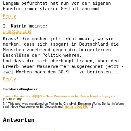
Langem befürchtet hat nun vor der eigenen
Haustür immer stärker Gestalt annimmt.
Reply
Katrin
meinte:
14.10.2010 at 13:10
Krass! Die machen jetzt echt mobil, wo sie
merken, dass sich (sogar) in Deutschland die
Menschen zunehmend gegen die bürgerfernen
Beschlüsse der Politik wehren.
Und dass die sich überhaupt trauen, über den
Erwerb neuer Wasserwerfer ausgerechnet jetzt -
zwei Wochen nach dem 30.9. - zu berichten...
Reply
Trackbacks/Pingbacks:
Tweets that mention dª]V[ªX » Neue Wasserwerfer für Deutschland -- Topsy.com
(15.10.2010):
[...] This post was mentioned on Twitter by ChrisHeil, Benjamin Wunn. Benjamin Wunn
said: Neue Wasserwerfer für Deutschland
http://is.gd/g328k
[...]
Antworten