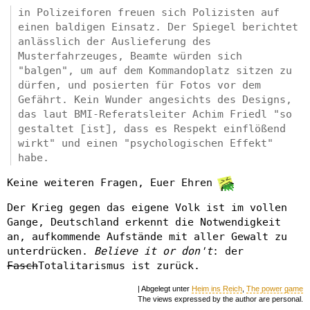
in Polizeiforen freuen sich Polizisten auf
einen baldigen Einsatz. Der Spiegel berichtet
anlässlich der Auslieferung des
Musterfahrzeuges, Beamte würden sich
"balgen", um auf dem Kommandoplatz sitzen zu
dürfen, und posierten für Fotos vor dem
Gefährt. Kein Wunder angesichts des Designs,
das laut BMI-Referatsleiter Achim Friedl "so
gestaltet [ist], dass es Respekt einflößend
wirkt" und einen "psychologischen Effekt"
habe.
Keine weiteren Fragen, Euer Ehren
Der Krieg gegen das eigene Volk ist im vollen
Gange, Deutschland erkennt die Notwendigkeit
an, aufkommende Aufstände mit aller Gewalt zu
unterdrücken.
Believe it or don't
: der
Fasch
Totalitarismus ist zurück.
| Abgelegt unter
Heim ins Reich
,
The power game
The views expressed by the author are personal.