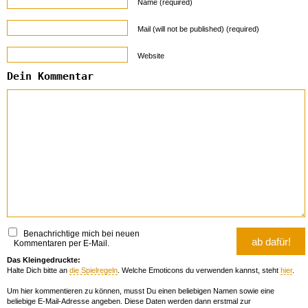
Name (required)
Mail (will not be published) (required)
Website
Dein Kommentar
Benachrichtige mich bei neuen
Kommentaren per E-Mail.
Das Kleingedruckte:
Halte Dich bitte an
die Spielregeln
. Welche Emoticons du verwenden kannst, steht
hier
.
Um hier kommentieren zu können, musst Du einen beliebigen Namen sowie eine
beliebige E-Mail-Adresse angeben. Diese Daten werden dann erstmal zur