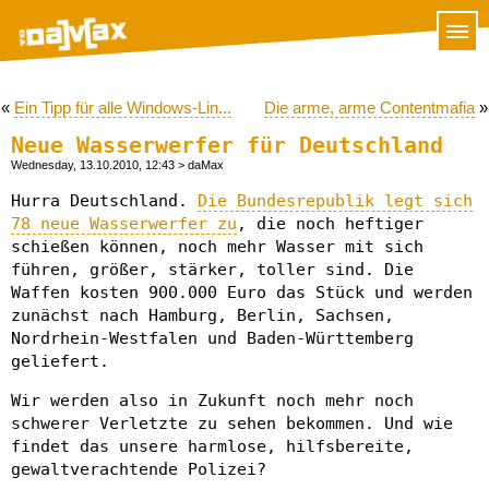
«
Ein Tipp für alle Windows-Lin...
Die arme, arme Contentmafia
»
Neue Wasserwerfer für Deutschland
Wednesday, 13.10.2010, 12:43
> daMax
Hurra Deutschland.
Die Bundesrepublik legt sich
78 neue Wasserwerfer zu
, die noch heftiger
schießen können, noch mehr Wasser mit sich
führen, größer, stärker, toller sind. Die
Waffen kosten 900.000 Euro das Stück und werden
zunächst nach Hamburg, Berlin, Sachsen,
Nordrhein-Westfalen und Baden-Württemberg
geliefert.
Wir werden also in Zukunft noch mehr noch
schwerer Verletzte zu sehen bekommen. Und wie
findet das unsere harmlose, hilfsbereite,
gewaltverachtende Polizei?