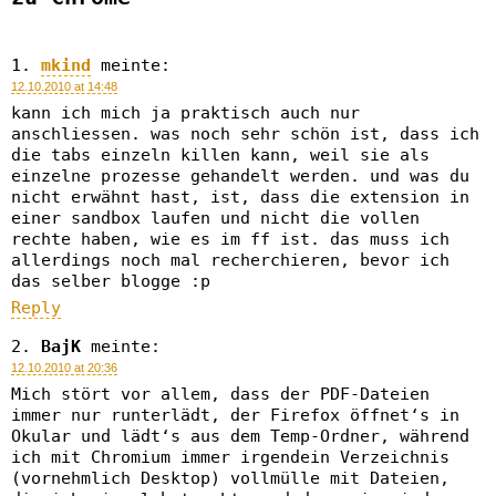
mkind
meinte:
12.10.2010 at 14:48
kann ich mich ja praktisch auch nur
anschliessen. was noch sehr schön ist, dass ich
die tabs einzeln killen kann, weil sie als
einzelne prozesse gehandelt werden. und was du
nicht erwähnt hast, ist, dass die extension in
einer sandbox laufen und nicht die vollen
rechte haben, wie es im ff ist. das muss ich
allerdings noch mal recherchieren, bevor ich
das selber blogge :p
Reply
BajK
meinte:
12.10.2010 at 20:36
Mich stört vor allem, dass der PDF-Dateien
immer nur runterlädt, der Firefox öffnet‘s in
Okular und lädt‘s aus dem Temp-Ordner, während
ich mit Chromium immer irgendein Verzeichnis
(vornehmlich Desktop) vollmülle mit Dateien,