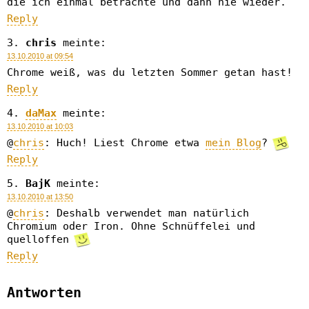
die ich einmal betrachte und dann nie wieder.
Reply
chris
meinte:
13.10.2010 at 09:54
Chrome weiß, was du letzten Sommer getan hast!
Reply
daMax
meinte:
13.10.2010 at 10:03
@
chris
: Huch! Liest Chrome etwa
mein Blog
?
Reply
BajK
meinte:
13.10.2010 at 13:50
@
chris
: Deshalb verwendet man natürlich
Chromium oder Iron. Ohne Schnüffelei und
quelloffen
Reply
Antworten