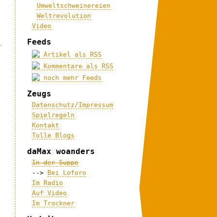
Umweltschweinereien
Weltrevolution
Video
Feeds
i
Artikel als RSS
Kommentare als RSS
noch mehr Feeds
Zeugs
Datenschutz/Impressum
Spielregeln
Kontakt
Tolle Blogs
daMax woanders
In der Suppe
-->
Bei Loforo
Im Radio
Auf Video
Im Trockner