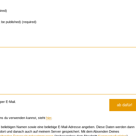
ired)
ot be published) (required)
er E-Mail.
ns du verwenden kannst, steht
hier
.
beliebigen Namen sowie eine beliebige E-Mail-Adresse angeben. Diese Daten werden dann
 dort und danach auch auf meinem Server gespeichert. Mit dem Absenden Deines
geltenden Datenschutzbestimmungen
(insbesondere dem Abschnitt
Kommentarfunktion
)