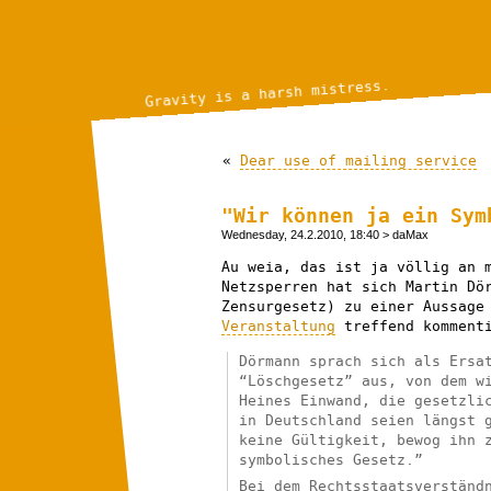
Gravity is a harsh mistress.
«
Dear use of mailing service
"Wir können ja ein Sym
Wednesday, 24.2.2010, 18:40
> daMax
Au weia, das ist ja völlig an 
Netzsperren hat sich Martin Dö
Zensurgesetz) zu einer Aussage
Veranstaltung
treffend komment
Dörmann sprach sich als Ersa
“Löschgesetz” aus, von dem w
Heines Einwand, die gesetzli
in Deutschland seien längst 
keine Gültigkeit, bewog ihn 
symbolisches Gesetz.”
Bei dem Rechtsstaatsverständ