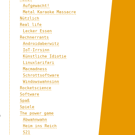
Aufgewacht!
Metal Karaoke Massacre
Nützlich
Real life
Lecker Essen
Rechnerrants
Androidaberwitz
IoT-Irrsinn
Künstliche Idiotie
Linuxlarifari
Macmadness
Schrottsoftware
Windowswahnsinn
Rocketscience
Software
Spaß
Spiele
The power game
h
Abwahnwahn
Heim ins Reich
S21