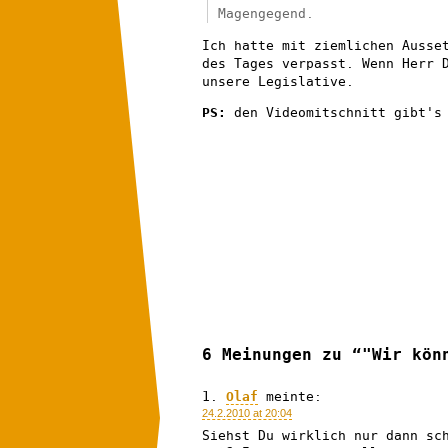
Magengegend.
Ich hatte mit ziemlichen Ausse
des Tages verpasst. Wenn Herr 
unsere Legislative.
PS:
den Videomitschnitt gibt'
6 Meinungen zu “"Wir kön
Olaf
meinte:
24.2.2010 at 20:04
Siehst Du wirklich nur dann sc