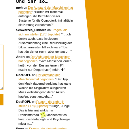
Und ihr so…
meh
on
Der Aufstand der Maschinen hat
begonnen
: “
Sollten wir nicht mal
anfangen, die Betreiber dieser
Systeme für die Computerkriminalität in
die Haftung zu nehmen?
”
Schwarzes_Einhorn
on
Fragen, die
sich mir stellen (178) [update]
: “
“…ich
denke auch, dass in diesem
Zusammenhang eine Reduzierung der
Bildschirmzeiten hilfreich wäre.” Da
hast du sicher recht, aber genauso…
”
Andre
on
Der Aufstand der Maschinen
hat begonnen
: “
Vom Menschen lernen
heißt, von den Besten lernen. K’I’
macht nur Dinge (nach) mMn. 🤷
”
DocROFL
on
Der Aufstand der
Maschinen hat begonnen
: “
Der Typ,
den Musk dauernd verklagt, hat letzte
Woche die Singularität ausgerufen.
Muss wohl dringend deren Aktien
kaufen, sonst entgeht…
”
DocROFL
on
Fragen, die sich mir
stellen (178) [update]
: “
Junge, Junge.
Das is hier mal wirklich n
Problemthread.
Machen wir es
kurz: die Pädagogik und Psychologie
misst in…
”
Peter
on
Fragen, die sich mir stellen