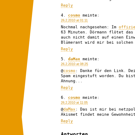
Reply
cosmo
meinte:
26.2.2010 at 01:11
Nochmal nachgesehen: Im
offizi
63 Minuten. Dörmann flötet das
auch nicht damit auf einen Ein
Blümerant wird mir bei solchen
Reply
daMax
meinte:
26.2.2010 at 08:25
@
cosmo
: Danke für den Link. De
Spam eingestuft worden. Du bis
Ahnung...
Reply
cosmo
meinte:
26.2.2010 at 11:05
@
daMax
: Das ist mir bei netzpo
Akismet findet meine Gewohnhei
Reply
Antworten