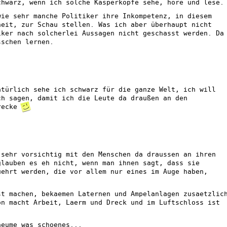
chwarz, wenn ich solche Kasperköpfe sehe, höre und lese.
wie sehr manche Politiker ihre Inkompetenz, in diesem
heit, zur Schau stellen. Was ich aber überhaupt nicht
iker nach solcherlei Aussagen nicht geschasst werden. Da
sschen lernen.
atürlich sehe ich schwarz für die ganze Welt, ich will
ch sagen, damit ich die Leute da draußen an den
hrecke
 sehr vorsichtig mit den Menschen da draussen an ihren
glauben es eh nicht, wenn man ihnen sagt, dass sie
uehrt werden, die vor allem nur eines im Auge haben,
st machen, bekaemen Laternen und Ampelanlagen zusaetzlic
on macht Arbeit, Laerm und Dreck und im Luftschloss ist
aeume was schoenes...