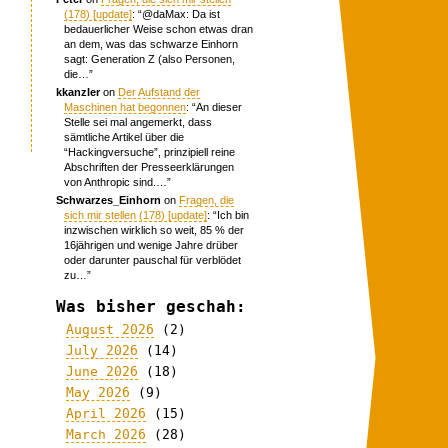
(178) [update]
: “
@daMax: Da ist
bedauerlicher Weise schon etwas dran
an dem, was das schwarze Einhorn
sagt: Generation Z (also Personen,
die…
”
kkanzler
on
Der Aufstand der
Maschinen hat begonnen
: “
An dieser
Stelle sei mal angemerkt, dass
sämtliche Artikel über die
“Hackingversuche”, prinzipiell reine
Abschriften der Presseerklärungen
von Anthropic sind.…
”
Schwarzes_Einhorn
on
Fragen, die
sich mir stellen (178) [update]
: “
Ich bin
inzwischen wirklich so weit, 85 % der
16jährigen und wenige Jahre drüber
oder darunter pauschal für verblödet
zu…
”
Was bisher geschah:
August 2026
(2)
July 2026
(14)
June 2026
(18)
May 2026
(9)
April 2026
(15)
March 2026
(28)