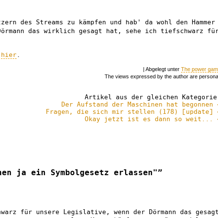
tzern des Streams zu kämpfen und hab' da wohl den Hammer
Dörmann das wirklich gesagt hat, sehe ich tiefschwarz fü
s
hier
.
| Abgelegt unter
The power ga
The views expressed by the author are persona
Artikel aus der gleichen Kategorie
Der Aufstand der Maschinen hat begonnen 
Fragen, die sich mir stellen (178) [update] 
Okay jetzt ist es dann so weit... 
nen ja ein Symbolgesetz erlassen"”
hwarz für unsere Legislative, wenn der Dörmann das gesag