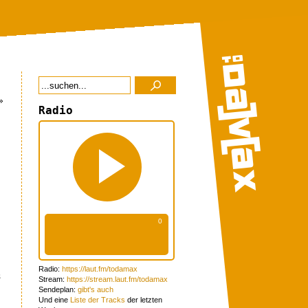
»
Radio
Radio:
https://laut.fm/todamax
s
Stream:
https://stream.laut.fm/todamax
Sendeplan:
gibt's auch
Und eine
Liste der Tracks
der letzten