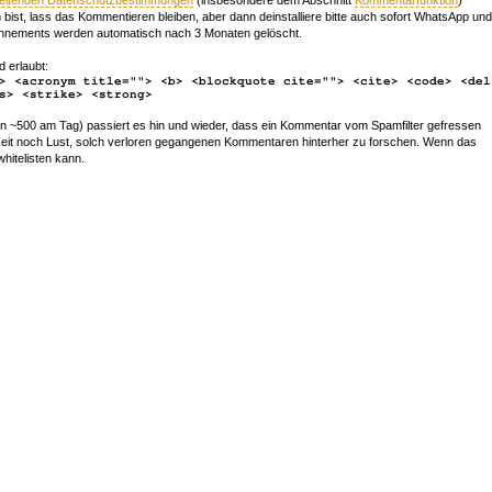
bist, lass das Kommentieren bleiben, aber dann deinstalliere bitte auch sofort WhatsApp und
nements werden automatisch nach 3 Monaten gelöscht.
d erlaubt:
> <acronym title=""> <b> <blockquote cite=""> <cite> <code> <del
s> <strike> <strong>
~500 am Tag) passiert es hin und wieder, dass ein Kommentar vom Spamfilter gefressen
r Zeit noch Lust, solch verloren gegangenen Kommentaren hinterher zu forschen. Wenn das
whitelisten kann.