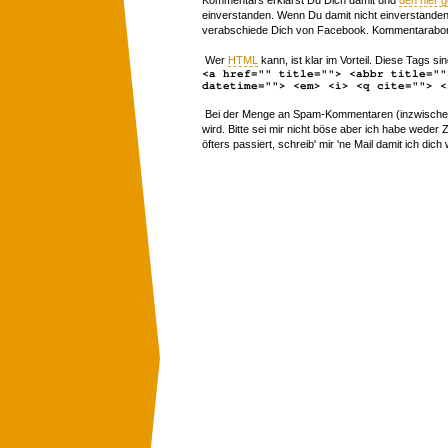
einverstanden. Wenn Du damit nicht einverstanden 
verabschiede Dich von Facebook. Kommentarabon
Wer
HTML
kann, ist klar im Vorteil. Diese Tags sin
<a href="" title=""> <abbr title=""
datetime=""> <em> <i> <q cite=""> <
Bei der Menge an Spam-Kommentaren (inzwischen 
wird. Bitte sei mir nicht böse aber ich habe wede
öfters passiert, schreib' mir 'ne Mail damit ich dich 