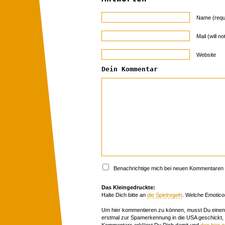
Name (requ
Mail (will n
Website
Dein Kommentar
Benachrichtige mich bei neuen Kommentaren p
Das Kleingedruckte:
Halte Dich bitte an
die Spielregeln
. Welche Emotico
Um hier kommentieren zu können, musst Du einen 
erstmal zur Spamerkennung in die USA geschickt,
Kommentars erklärst Du Dich damit und
den hier 