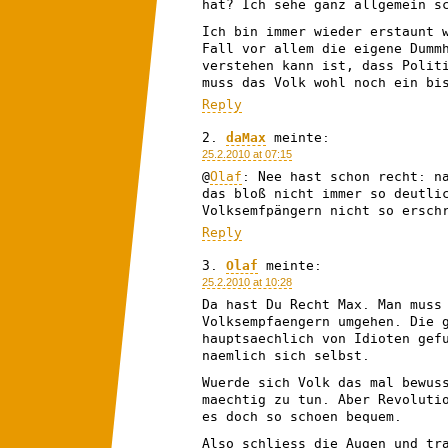
hat? Ich sehe ganz allgemein s
Ich bin immer wieder erstaunt 
Fall vor allem die eigene Dumm
verstehen kann ist, dass Polit
muss das Volk wohl noch ein bi
Reply
daMax
meinte:
25.2.2010 at 07:15
@
Olaf
: Nee hast schon recht: n
das bloß nicht immer so deutli
Volksemfpängern nicht so ersc
Reply
Olaf
meinte:
25.2.2010 at 10:28
Da hast Du Recht Max. Man muss
Volksempfaengern umgehen. Die 
hauptsaechlich von Idioten gef
naemlich sich selbst.
Wuerde sich Volk das mal bewus
maechtig zu tun. Aber Revoluti
es doch so schoen bequem.
Also schliess die Augen und tr