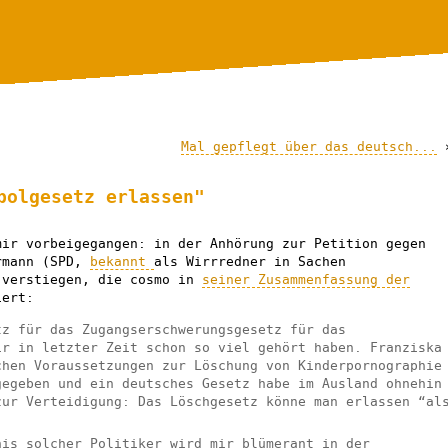
Mal gepflegt über das deutsch...
bolgesetz erlassen"
mir vorbeigegangen: in der Anhörung zur Petition gegen
rmann (SPD,
bekannt
als Wirrredner in Sachen
 verstiegen, die cosmo in
seiner Zusammenfassung der
iert:
tz für das Zugangserschwerungsgesetz für das
ir in letzter Zeit schon so viel gehört haben. Franziska
chen Voraussetzungen zur Löschung von Kinderpornographie
gegeben und ein deutsches Gesetz habe im Ausland ohnehin
zur Verteidigung: Das Löschgesetz könne man erlassen “al
nis solcher Politiker wird mir blümerant in der