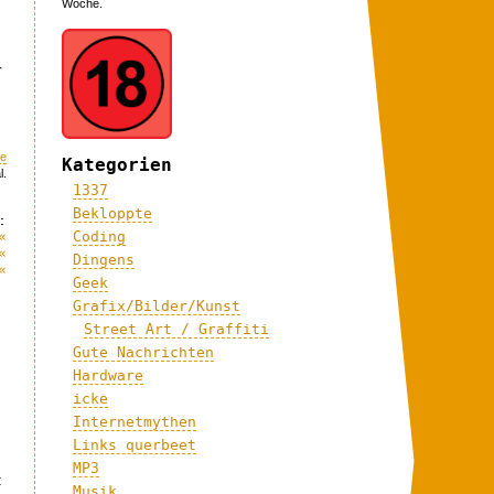
Woche.
r
me
Kategorien
l.
1337
Bekloppte
:
«
Coding
«
Dingens
«
Geek
Grafix/Bilder/Kunst
Street Art / Graffiti
Gute Nachrichten
Hardware
icke
Internetmythen
Links querbeet
MP3
t
Musik