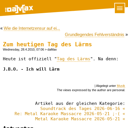
«
Wie die Internetzensur auf ei...
Grundlegendes Fehlverständnis
»
Zum heutigen Tag des Lärms
Wednesday, 28.4.2010, 07:06
> daMax
Heute ist offiziell "
Tag des Lärms
". Na denn:
J.B.O. - Ich will Lärm
| Abgelegt unter
Musik
The views expressed by the author are personal.
Artikel aus der gleichen Kategorie:
Soundtrack des Tages 2026-06-16 «
Re: Metal Karaoke Massacre 2026-05-21 ;-( «
Metal Karaoke Massacre 2026-05-21 «