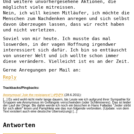
Und weitere unvorhergesehene Aktionen, die
möglichst viele mitreissen.
Nein, ich will keinen Mitläufer, ich möchte die
Menschen zum Nachdenken anregen und sich selbst
davon überzeugen lassen, dass wir recht haben
und nicht verletzen.
Soviel von mir heute. Ich musste das mal
loswerden, in der vagen Hoffnung irgendwer
interessiert sich dafür. Ich bin so enttäuscht
von unserer Welt und ich wollte schon immer
diese verändern. Vielleicht ist es an der Zeit.
Gerne Anregungen per Mail an:
Reply
Trackbacks/Pingbacks:
Anonymous! Join the resistance! | dª]V[ªX
(28.6.2011):
[...] Es wird wohl nicht mehr lange dauern, bis Leute wie ich aufgrund ihrer Sympathie für
Gruppen wie Anonymous im Gefängnis verschwinden (oder Schlimmeres). Das ist leider
der Lauf der Dinge. Bis dahin werde ich noch ein bisschen in Hans Falladas "Jeder stirbt
für sich allein" lesen und Pamphlete wie das nun folgende verbreiten. (Update: von dem
Text existiert auch eine deutsche Übersetzung) [...]
Antworten