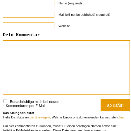
Name (required)
Mail (will not be published) (required)
Website
Dein Kommentar
Benachrichtige mich bei neuen
Kommentaren per E-Mail.
Das Kleingedruckte:
Halte Dich bitte an
die Spielregeln
. Welche Emoticons du verwenden kannst, steht
hier
.
Um hier kommentieren zu können, musst Du einen beliebigen Namen sowie eine
beliebige E-Mail-Adresse angeben. Diese Daten werden dann erstmal zur