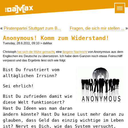
«
Piratenpartei Stuttgart zum B...
Fragen, die sich mir stellen ...
»
Anonymous! Komm zum Widerstand!
Tuesday, 28.6.2011, 09:10
> daMax
Christoph
hat sich die Mühe gemacht
, eine
längere Nachricht
von Anonymous aus dem
Englischen ins Deutsche zu übersetzen. Ich habe dem Ganzen noch etwas Feinschliff
verpasst und das Ergebnis liest sich wie folgt:
Bist Du frustriert vom
alltäglichen Irrsinn?
Sei ehrlich!
Bist Du zufrieden damit wie
diese Welt funktioniert?
Hast Du Ideen was man daran
ändern könnte? Hast Du keine Lust mehr daran zu
glauben, dass Geld das einzig wichtige im Leben
ist? Nervt es Dich, wie das System versucht,