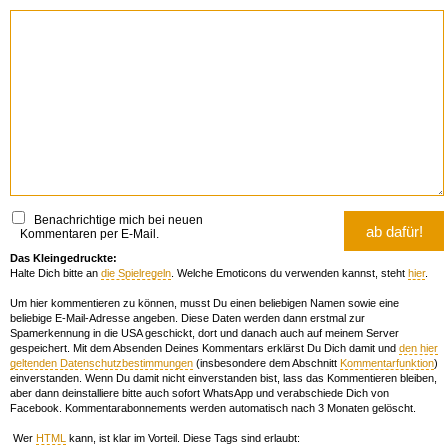
Benachrichtige mich bei neuen
Kommentaren per E-Mail.
Das Kleingedruckte:
Halte Dich bitte an
die Spielregeln
. Welche Emoticons du verwenden kannst, steht
hier
.
Um hier kommentieren zu können, musst Du einen beliebigen Namen sowie eine
beliebige E-Mail-Adresse angeben. Diese Daten werden dann erstmal zur
Spamerkennung in die USA geschickt, dort und danach auch auf meinem Server
gespeichert. Mit dem Absenden Deines Kommentars erklärst Du Dich damit und
den hier
geltenden Datenschutzbestimmungen
(insbesondere dem Abschnitt
Kommentarfunktion
)
einverstanden. Wenn Du damit nicht einverstanden bist, lass das Kommentieren bleiben,
aber dann deinstalliere bitte auch sofort WhatsApp und verabschiede Dich von
Facebook. Kommentarabonnements werden automatisch nach 3 Monaten gelöscht.
Wer
HTML
kann, ist klar im Vorteil. Diese Tags sind erlaubt: