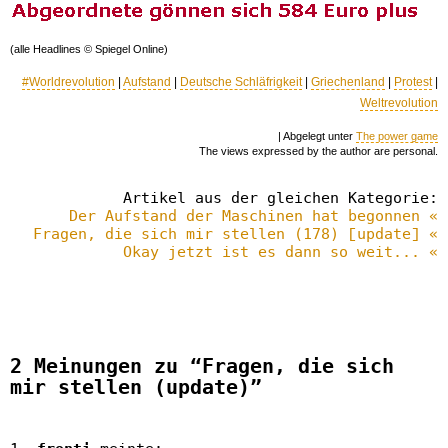
(alle Headlines © Spiegel Online)
#Worldrevolution
|
Aufstand
|
Deutsche Schläfrigkeit
|
Griechenland
|
Protest
|
Weltrevolution
| Abgelegt unter
The power game
The views expressed by the author are personal.
Artikel aus der gleichen Kategorie:
Der Aufstand der Maschinen hat begonnen «
Fragen, die sich mir stellen (178) [update] «
Okay jetzt ist es dann so weit... «
2 Meinungen zu “Fragen, die sich
mir stellen (update)”