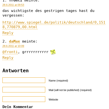
fronti
meinte:
28.6.2011 at 09:53
das wichtigste des gestrigen tages hast du
vergessen:
http://www.spiegel.de/politik/deutschland/0,151
8,770879,00.html
Reply
daMax
meinte:
28.6.2011 at 10:09
@fronti
, grrrrrrrrrrr
Reply
Antworten
Name (required)
Mail (will not be published) (required)
Website
Dein Kommentar